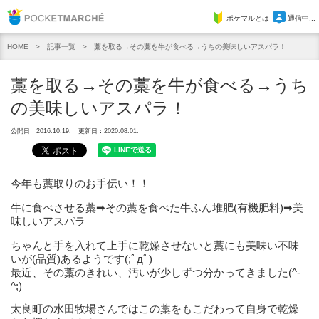
Pocket Marche
ポケマルとは
通信中...
記事一覧
藁を取る→その藁を牛が食べる→うちの美味しいアスパラ！
HOME
藁を取る→その藁を牛が食べる→うち
の美味しいアスパラ！
公開日：2016.10.19.
更新日：2020.08.01.
今年も藁取りのお手伝い！！
牛に食べさせる藁➡その藁を食べた牛ふん堆肥(有機肥料)➡美
味しいアスパラ
ちゃんと手を入れて上手に乾燥させないと藁にも美味い不味
いが(品質)あるようです(;ﾟдﾟ)
最近、その藁のきれい、汚いが少しずつ分かってきました(^-
^;)
太良町の水田牧場さんではこの藁をもこだわって自身で乾燥