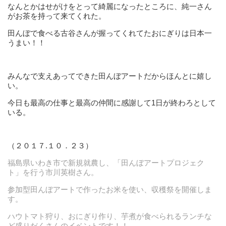
なんとかはせがけをとって綺麗になったところに、純一さん
がお茶を持
って来てくれた。
田んぼで食べる古谷さんが握ってくれてたおにぎりは日本一
うまい！！
みんなで支えあってできた田んぼアートだからほん
とに嬉し
い。
今日も最高の仕事と最高の仲間に感謝して1日が終わろとして
いる。
（２０１７.１０．２３）
福島県いわき市で新規就農し、「田んぼアートプロジェク
ト」を行う市川英樹さん。
参加型田んぼアートで作ったお米を使い、収穫祭を開催しま
す。
ハウトマト狩り、おにぎり作り、芋
煮が食べられるランチな
ど盛りだくさんのイベントです！！