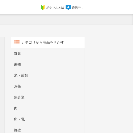
ポケマルとは
通信中...
カテゴリから商品をさがす
野菜
果物
米・穀類
お茶
魚介類
肉
卵・乳
蜂蜜