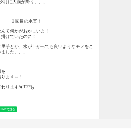
た8月に大雨が降り、、、
２回目の水害！
なんて何かがおかしいよ！
仕掛けていたのに！
は里芋とか、水が上がっても良いようなモノをこ
いました、、、
畑を
張ります～！
あと一ヶ月くらいで終わります٩(ˊᗜˋ*)و