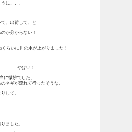
ように、、、
いて、出荷して、と
るのか分からない！
～
0aくらいに川の水が上がりました！
やばい！
本当に微妙でした、
ちのネギが流れて行ったそうな、
たりして、
、
張りました。