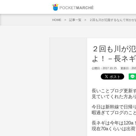
Pocket M
記事一覧
２回も川が氾濫するなんて何かがお
HOME
２回も川が
よ！－長ネギ
公開日：2017.10.15.
更新日：2020.
長いことブログ更新
見ていてくれた方あ
今日は新幹線で日帰
暇過ぎてブログのこ
長ネギは今年は120a
現在70aくらいは出