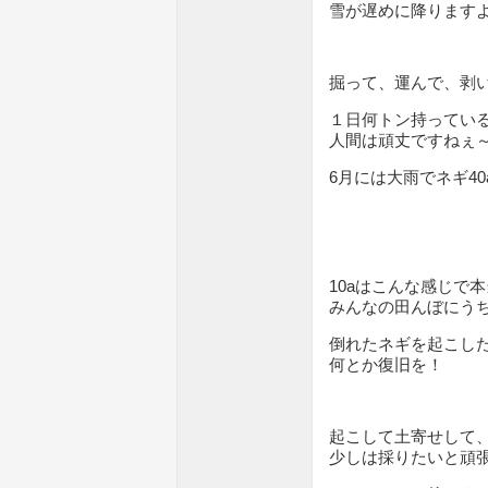
雪が遅めに降ります
掘って、運んで、剥
１日何トン持ってい
人間は頑丈ですねぇ
6月には大雨でネギ4
10aはこんな感じで
みんなの田んぼにう
倒れたネギを起こし
何とか復旧を！
起こして土寄せして
少しは採りたいと頑