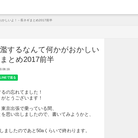
arche
かしいよ！－長ネギまとめ2017前半
氾濫するなんて何かがおかしい
まとめ2017前半
08.19.
するの忘れてました！
りがとうございます！
り東京出張で乗っている間、
とを思い出しましたので、書いてみようかと、
！
荷しましたのであと50aくらいで終わります。