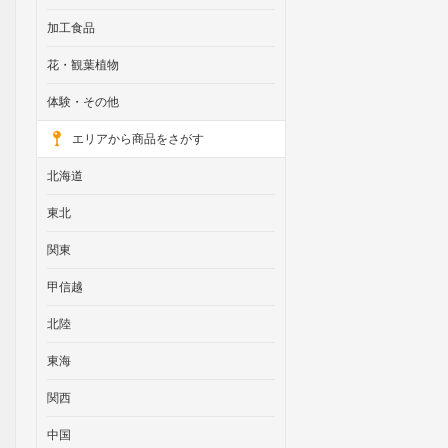
加工食品
花・観葉植物
体験・その他
エリアから商品をさがす
北海道
東北
関東
甲信越
北陸
東海
関西
中国