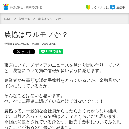
Pocket Marche
ポケマルとは
通信中...
記事一覧
農協はワルモノか？
HOME
農協はワルモノか？
公開日：2017.07.18.
更新日：2020.08.01.
東京にいて、メディアのニュースを見たり聞いたりしている
と、農協について負の情報が多いように感じます。
農業者から高額な販売手数料をとっているとか、金融業がメ
インになっているとか。
そんなことはないと思います。
べ、べつに農協に媚びているわけではないですよ！
農協って、一般的な会社員からしたらよくわからない組織
で、自然と入ってくる情報はメディアくらいだと思います。
今回は問題とされているひとつ、販売手数料についてふと思
ったことがあるので書いてみます。