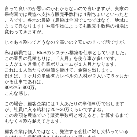
言って良いのか悪いのかわからないので言いますが、実家の
果樹園では農協へ支払う販売手数料は４割ちょいといったと
ころです。各地の農協（農協は全国で１つではなく、地域に
よって異なります）や農作物によっても販売手数料の相場は
変わってきますが。
じゃあ４割ってどうなの？高いの？安いの？って話ですが、
私は前職では、BtoBのシステム構築を仕事としていました。
この業界の見積もりは、「人月」を使う事が多いです。
１人が１ヶ月働く作業ボリュームが１人月となります。
これに１人当たりの単価を掛けて、金額を出します。
例えば、１ヶ月の単価80万レベルの人材が２人いて５ヶ月か
かる仕事であれば、
80×2×5=800万。
こんな感じ。
この場合、顧客企業には１人あたりの単価80万で出します
が、社員に入る給料は20〜30万くらいですよね。
この差額を農協でいう販売手数料と考えると、計算するまで
もなく４割を越えてきます。
顧客企業は個人ではなく、発注する会社に対し支払っている