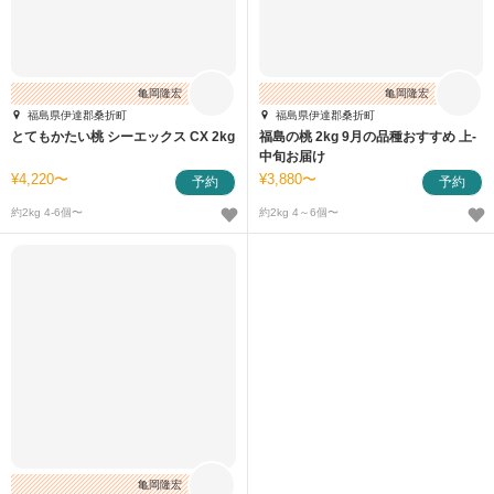
亀岡隆宏
亀岡隆宏
福島県伊達郡桑折町
福島県伊達郡桑折町
とてもかたい桃 シーエックス CX 2kg
福島の桃 2kg 9月の品種おすすめ 上-
中旬お届け
4,220〜
3,880〜
予約
予約
約2kg 4-6個〜
約2kg 4～6個〜
亀岡隆宏