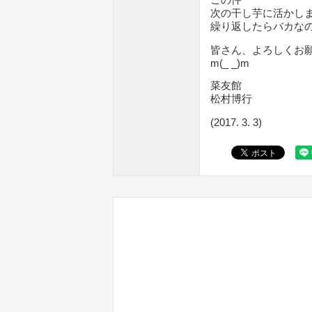
次の干し芋に活かし
繰り返したらバカなの
皆さん、よろしくお
m(_ _)m
菜友館
松村博行
(2017. 3. 3)