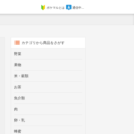
ポケマルとは
通信中...
カテゴリから商品をさがす
野菜
果物
米・穀類
お茶
魚介類
肉
卵・乳
蜂蜜