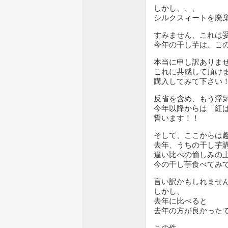
しかし、、、
シルクスィートを廃
すみません、これは
今年の干し芋は、こ
本当に申し訳ありま
これに共感して頂け
購入してみて下さい
反省を含め、もう浮
今年以降からは「紅
誓います！！
そして、ここからは
去年、うちの干し芋
違い比べの愉しみの
今の干し芋食べてみ
言い訳かもしれませ
しかし、
去年に比べると
去年の方が良かったで
この件