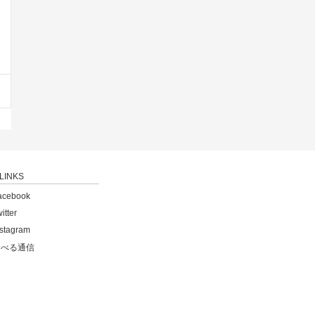
LINKS
acebook
itter
nstagram
食べる通信