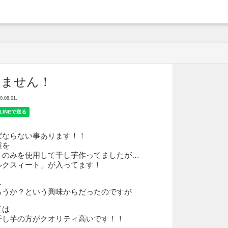
arche
しません！
08.01.
ばならない事あります！！
種を
」のみを使用して干し芋作ってましたが…
ルクスィート」が入ってます！
…
ろうか？という興味からだったのですが
ては
干し芋の方がクオリティ高いです！！