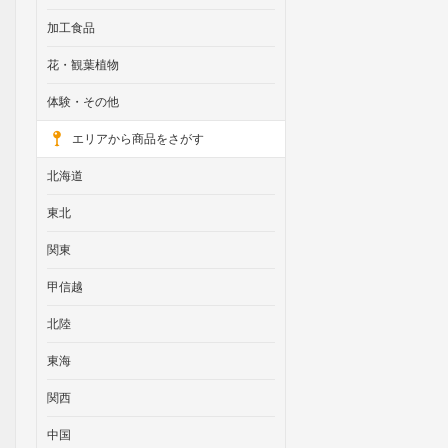
加工食品
花・観葉植物
体験・その他
エリアから商品をさがす
北海道
東北
関東
甲信越
北陸
東海
関西
中国