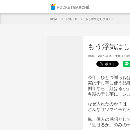
Pocket M
記事一覧
もう浮気はしません！
HOME
もう浮気は
公開日：2017.03.15.
更新日：2020.
今年、ひとつ謝らね
実は干し芋に使う品
例年なら「紅はるか
今期の干し芋に「シ
なぜ入れたのか？は
どんなサツマイモだ
俺、個人の感想とし
「紅はるか」のみの