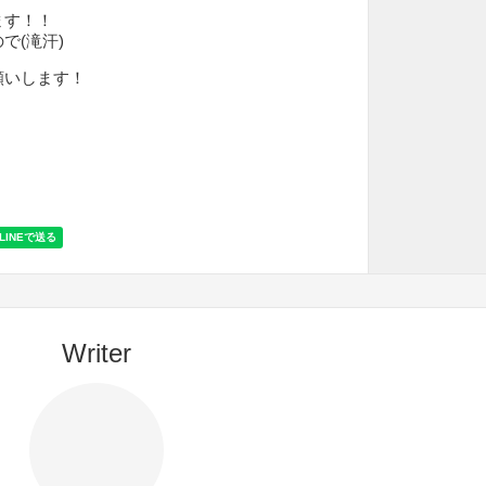
ます！！
で(滝汗)
願いします！
Writer