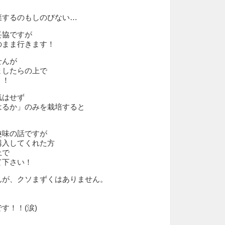
棄するのもしのびない…
妥協ですが
のまま行きます！
せんが
ましたらの上で
！！
気はせず
はるか」のみを栽培すると
趣味の話ですが
購入してくれた方
上で
て下さい！
んが、クソまずくはありません。
す！！(涙)