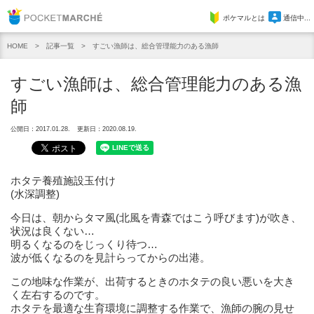
Pocket Marche
ポケマルとは
通信中...
記事一覧
すごい漁師は、総合管理能力のある漁師
HOME
すごい漁師は、総合管理能力のある漁
師
公開日：2017.01.28.
更新日：2020.08.19.
ホタテ養殖施設玉付け
(水深調整)
今日は、朝からタマ風(北風を青森ではこう呼びます)が吹き、
状況は良くない…
明るくなるのをじっくり待つ…
波が低くなるのを見計らってからの出港。
この地味な作業が、出荷するときのホタテの良い悪いを大き
く左右するのです。
ホタテを最適な生育環境に調整する作業で、漁師の腕の見せ