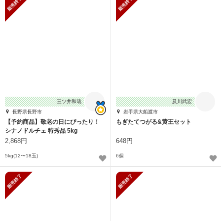
三ツ井和哉
及川武宏
長野県長野市
岩手県大船渡市
【予約商品】敬老の日にぴったり！
もぎたてつがる&黄王セット
シナノドルチェ 特秀品 5kg
2,868円
648円
5kg(12〜18玉)
6個
販売終了
販売終了