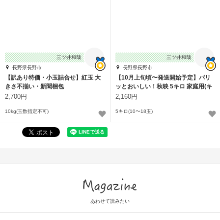
三ツ井和哉
三ツ井和哉
長野県長野市
長野県長野市
【訳あり特価・小玉詰合せ】紅玉 大
【10月上旬頃〜発送開始予定】パリ
きさ不揃い・新聞梱包
ッとおいしい！秋映 5キロ 家庭用(キ
ズなど
2,700円
2,160円
10kg(玉数指定不可)
5キロ(10〜18玉)
Magazine
あわせて読みたい