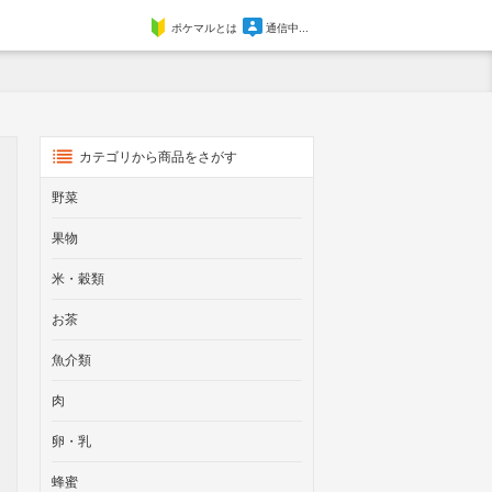
ポケマルとは
通信中...
カテゴリから商品をさがす
野菜
果物
米・穀類
お茶
魚介類
肉
卵・乳
蜂蜜