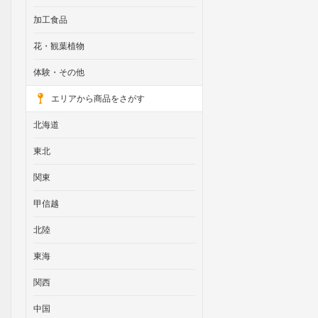
加工食品
花・観葉植物
体験・その他
エリアから商品をさがす
北海道
東北
関東
甲信越
北陸
東海
関西
中国