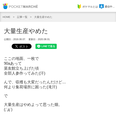
Pocket Marche
ポケマルとは
通信中...
記事一覧
大量生産やめた
HOME
大量生産やめた
公開日：2016.06.07.
更新日：2020.08.01.
ここの地面、一枚で
90aあって
菜友館立ち上げた頃
全部人参作ってみた(汗)
んで、収穫も大変だったんだけど…
何より集荷場所に困った(滝汗)
で
大量生産はやめよって思った畑。
(;´д`)