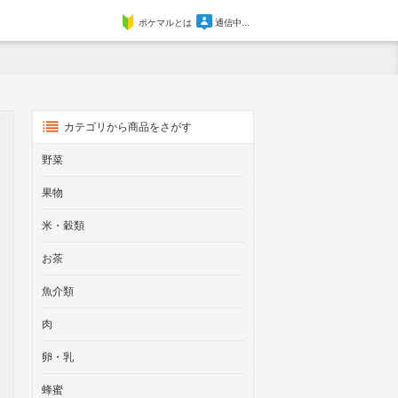
ポケマルとは
通信中...
カテゴリから商品をさがす
野菜
果物
米・穀類
お茶
魚介類
肉
卵・乳
蜂蜜