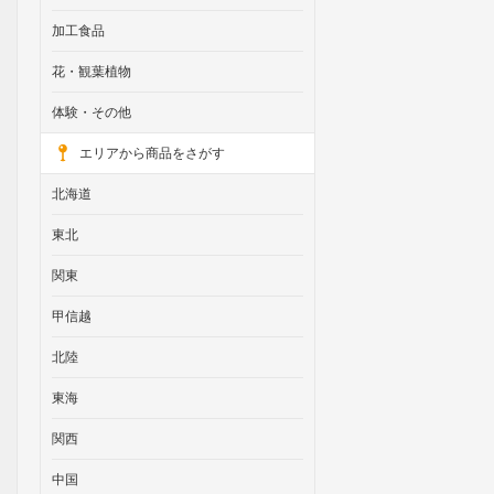
加工食品
花・観葉植物
体験・その他
エリアから商品をさがす
北海道
東北
関東
甲信越
北陸
東海
関西
中国