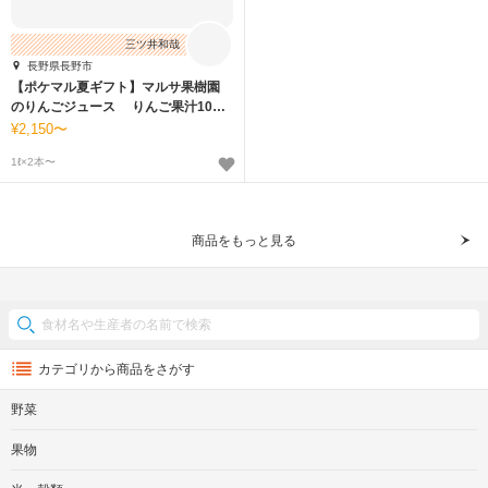
三ツ井和哉
長野県長野市
【ポケマル夏ギフト】マルサ果樹園
のりんごジュース りんご果汁100%
使用
2,150〜
1ℓ×2本〜
商品をもっと見る
カテゴリから商品をさがす
野菜
果物