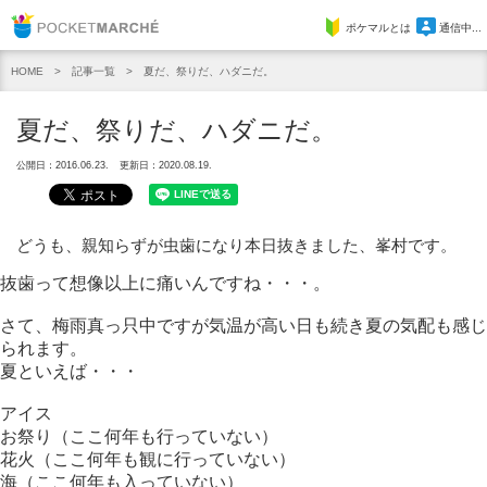
Pocket Marche
ポケマルとは
通信中...
記事一覧
夏だ、祭りだ、ハダニだ。
HOME
夏だ、祭りだ、ハダニだ。
公開日：2016.06.23.
更新日：2020.08.19.
どうも、親知らずが虫歯になり本日抜きました、峯村です。
抜歯って想像以上に痛いんですね・・・。
さて、梅雨真っ只中ですが気温が高い日も続き夏の気配も感じ
られます。
夏といえば・・・
アイス
お祭り（ここ何年も行っていない）
花火（ここ何年も観に行っていない）
海（ここ何年も入っていない）