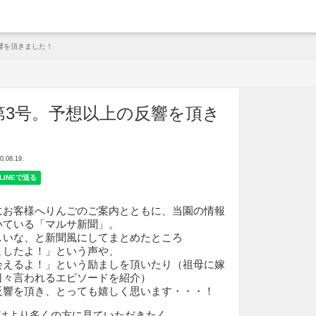
arche
響を頂きました！
第3号。予想以上の反響を頂き
08.19.
にお客様へりんごのご案内とともに、当園の情報
いている「マルサ新聞」。
しいな、と新聞風にしてまとめたところ
ましたよ！」という声や、
会えるよ！」という励ましを頂いたり（祖母に嫁
日々言われるエピソードを紹介）
反響を頂き、とっても嬉しく思います・・・！
号はより多くの方に見ていただきたく、