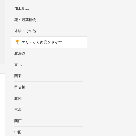
加工食品
花・観葉植物
体験・その他
エリアから商品をさがす
北海道
東北
関東
甲信越
北陸
東海
関西
中国