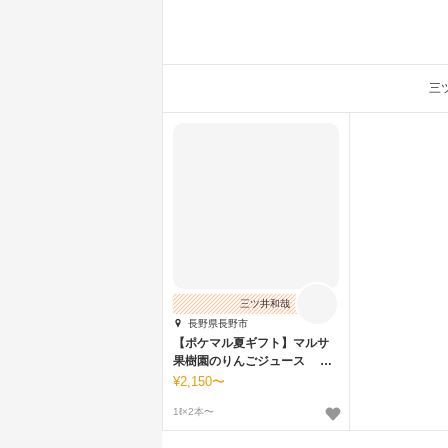
三
三ツ井和哉
長野県長野市
【ポケマル夏ギフト】マルサ
果樹園のりんごジュース り
んご果汁100%使用
2,150〜
1ℓ×2本〜