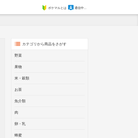
ポケマルとは
通信中...
カテゴリから商品をさがす
野菜
果物
米・穀類
お茶
魚介類
肉
卵・乳
蜂蜜