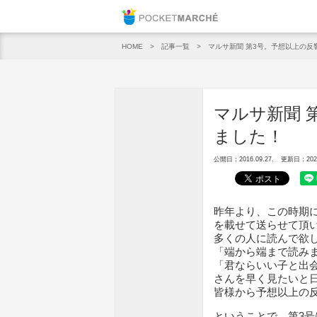
Pocket M
記事一覧
マルサ新聞 第3号。予想以上の反
HOME
マルサ新聞 
ました！
公開日：2016.09.27.
更新日：2020.
昨年より、この時期
を載せて送らせて頂
多くの人に読んで欲
「端から端まで読み
「君ならいい子と出
さんを早く見たいと
皆様から予想以上の
ということで、第3