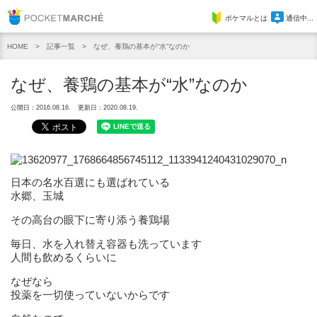
Pocket Marche
ポケマルとは
通信中...
記事一覧
なぜ、養鶏の基本が“水”なのか
HOME
なぜ、養鶏の基本が“水”なのか
公開日：2016.08.16.
更新日：2020.08.19.
日本の名水百選にも選ばれている
水郷、玉城
その高台の眼下に寄り添う養鶏場
毎日、水を入れ替え容器も洗っています
人間も飲めるくらいに
なぜなら
投薬を一切使っていないからです