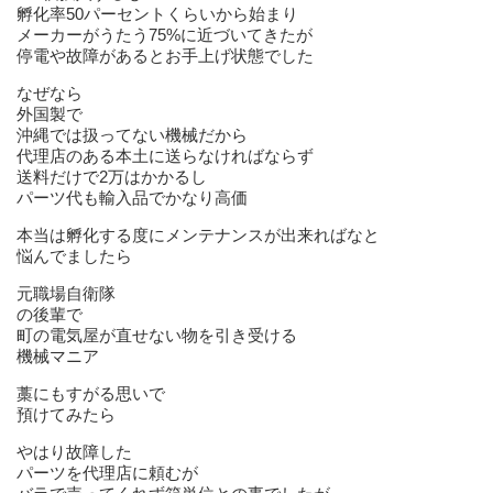
孵化率50パーセントくらいから始まり
メーカーがうたう75%に近づいてきたが
停電や故障があるとお手上げ状態でした
なぜなら
外国製で
沖縄では扱ってない機械だから
代理店のある本土に送らなければならず
送料だけで2万はかかるし
パーツ代も輸入品でかなり高価
本当は孵化する度にメンテナンスが出来ればなと
悩んでましたら
元職場自衛隊
の後輩で
町の電気屋が直せない物を引き受ける
機械マニア
藁にもすがる思いで
預けてみたら
やはり故障した
パーツを代理店に頼むが