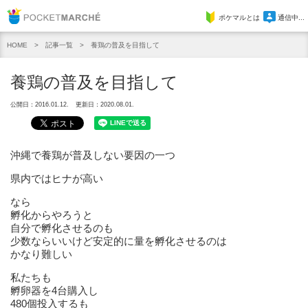
Pocket Marche
ポケマルとは
通信中...
記事一覧
養鶏の普及を目指して
HOME
養鶏の普及を目指して
公開日：2016.01.12.
更新日：2020.08.01.
沖縄で養鶏が普及しない要因の一つ
県内ではヒナが高い
なら
孵化からやろうと
自分で孵化させるのも
少数ならいいけど安定的に量を孵化させるのは
かなり難しい
私たちも
孵卵器を4台購入し
480個投入するも