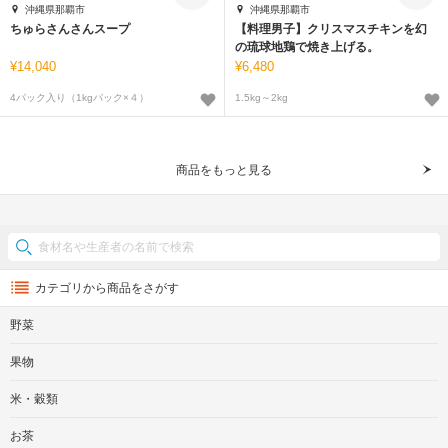
沖縄県那覇市
沖縄県那覇市
ちゅらさんさんスープ
【料理男子】クリスマスチキンを幻
の琉球地鶏で焼き上げる。
14,040
6,480
4パック入り（1kgパック×４）
1.5kg～2kg
商品をもっと見る
カテゴリから商品をさがす
野菜
果物
米・穀類
お茶