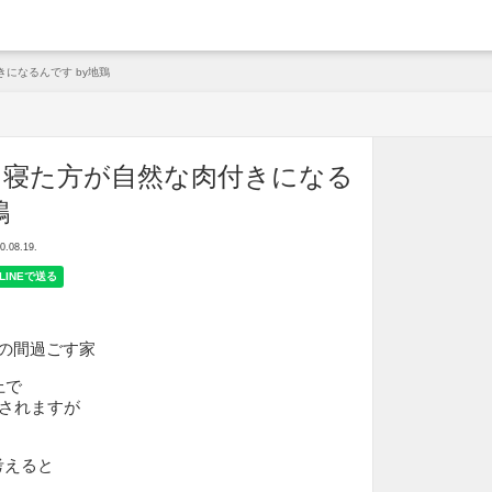
arche
になるんです by地鶏
り寝た方が自然な肉付きになる
鶏
08.19.
の間過ごす家
上で
荷されますが
考えると