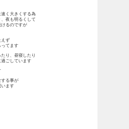
は速く大きくする為
り、夜も明るくして
続けるのですが
たえず
らってます
ったり、昼寝したり
に過ごしています
す
食する事が
思います