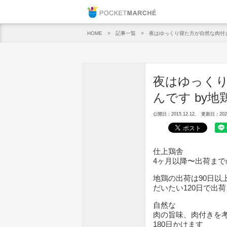
Pocket M
記事一覧
夜はゆっくり寝た方が自然な肉付き
HOME
夜はゆっく
んです by地
公開日：2015.12.12.
更新日：2020.
仕上鶏舎
4ヶ月以降〜出荷まで
地鶏の出荷は90日以
だいたい120日で出
自然な
肉の旨味、肉付きを
180日かけます