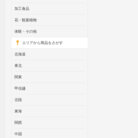
加工食品
花・観葉植物
体験・その他
エリアから商品をさがす
北海道
東北
関東
甲信越
北陸
東海
関西
中国