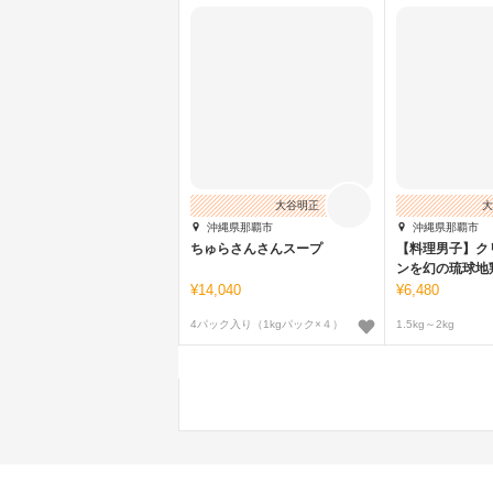
大谷明正
大
沖縄県那覇市
沖縄県那覇市
ちゅらさんさんスープ
【料理男子】ク
ンを幻の琉球地
る。
14,040
6,480
4パック入り（1kgパック×４）
1.5kg～2kg