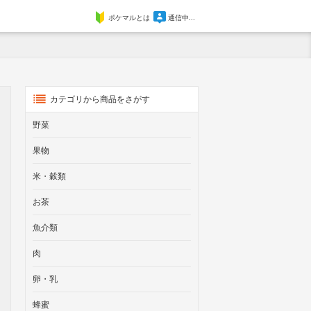
ポケマルとは
通信中...
カテゴリから商品をさがす
野菜
果物
米・穀類
お茶
魚介類
肉
卵・乳
蜂蜜