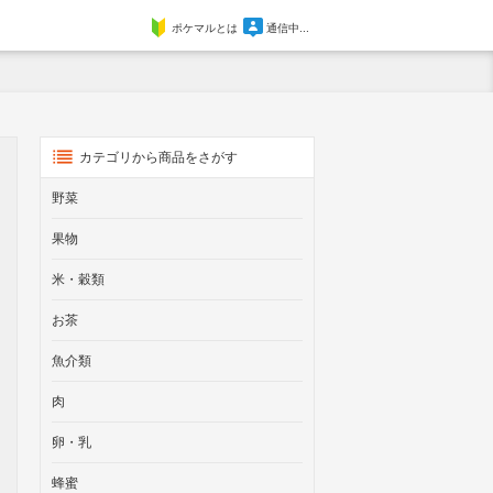
ポケマルとは
通信中...
カテゴリから商品をさがす
野菜
果物
米・穀類
お茶
魚介類
肉
卵・乳
蜂蜜