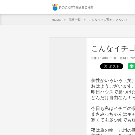
Pocket M
記事一覧
こんなイチゴ見たことない！
HOME
こんなイチ
公開日：2016.01.08.
更新日：2020.
個性がいろいろ（笑
おはようございます
昨日ハウスで見つけ
どんだけ自由なん！
今日も私はイチゴの
まさみっちゃんはキ
寒くても多少雨でも
夜は旅の輪・九州の