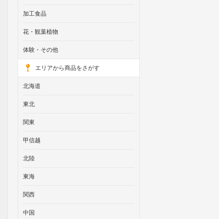
加工食品
花・観葉植物
体験・その他
エリアから商品をさがす
北海道
東北
関東
甲信越
北陸
東海
関西
中国