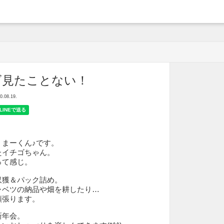
arche
ゴ見たことない！
08.19.
）
、まーくん♪です。
たイチゴちゃん。
って感じ。
収獲＆パック詰め。
ャベツの納品や畑を耕したり…
頑張ります。
新年会。