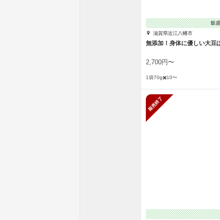
飯
滋賀県近江八幡市
無添加！身体に優しい大豆
2,700円〜
1袋70g✖️10〜
販売終了