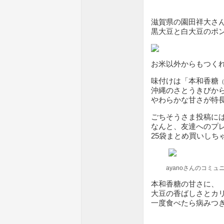
滋賀県の園田祥大さ
黒大豆と白大豆のポ
お米以外からもつく
味付けは「本和香糖
沖縄のさとうきびか
やわらかな甘さが特
ごちそうさま投稿に
なんと、友達へのプ
25袋まとめ買いしち
ayanoさんのコミ
本和香糖の甘さに、
大豆の香ばしさとカ
一度食べたら病みつ