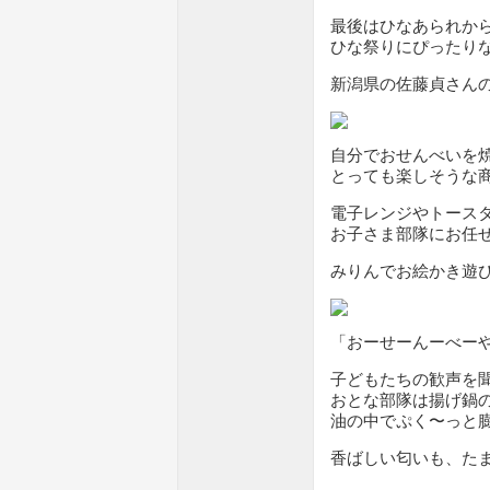
最後はひなあられか
ひな祭りにぴったり
新潟県の佐藤貞さん
自分でおせんべいを
とっても楽しそうな
電子レンジやトース
お子さま部隊にお任
みりんでお絵かき遊
「おーせーんーべー
子どもたちの歓声を
おとな部隊は揚げ鍋
油の中でぷく〜っと
香ばしい匂いも、た