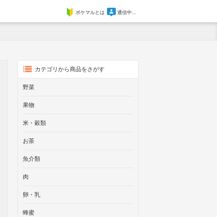
ポケマルとは
通信中...
カテゴリから商品をさがす
野菜
果物
米・穀類
お茶
魚介類
肉
卵・乳
蜂蜜