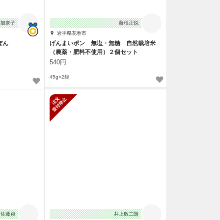
盛加奈子
藤根正悦
岩手県花巻市
ぽん
げんまいポン 無塩・無糖 自然栽培米
（農薬・肥料不使用）２個セット
540円
45g×2袋
新規受付停止
佐藤貞
井上敬二朗