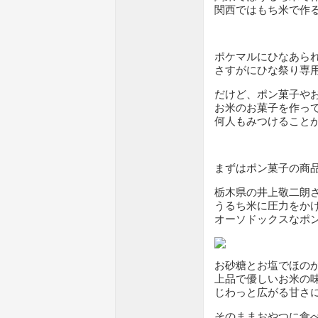
関西ではもち米で作
ポケマルにひなあられ
さすがにひな祭り専
だけど、ポン菓子や
お米のお菓子を作っ
何人もみつけること
まずはポン菓子の商
栃木県の井上敬二朗
うるち米に圧力をか
オーソドックスなポ
お砂糖とお塩でほの
上品で優しいお米の
じわっと広がる甘さ
そのままおやつに食