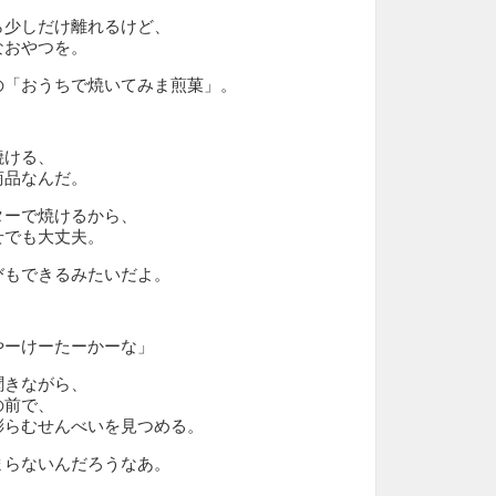
ら少しだけ離れるけど、
なおやつを。
の「おうちで焼いてみま煎菓」。
焼ける、
商品なんだ。
ターで焼けるから、
せでも大丈夫。
びもできるみたいだよ。
やーけーたーかーな」
聞きながら、
の前で、
膨らむせんべいを見つめる。
まらないんだろうなあ。