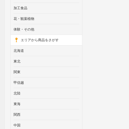
加工食品
花・観葉植物
体験・その他
エリアから商品をさがす
北海道
東北
関東
甲信越
北陸
東海
関西
中国