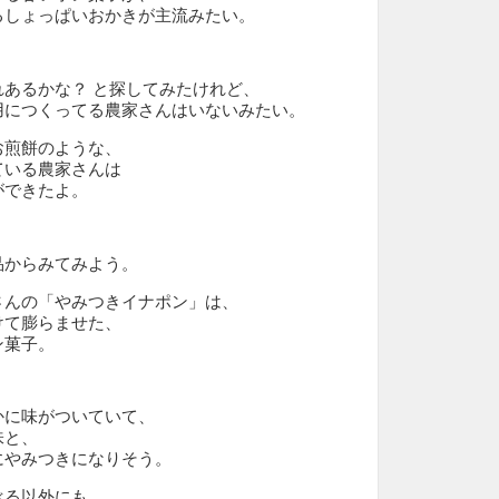
るしょっぱいおかきが主流みたい。
あるかな？ と探してみたけれど、
用につくってる農家さんはいないみたい。
お煎餅のような、
ている農家さんは
ができたよ。
品からみてみよう。
さんの「やみつきイナポン」は、
けて膨らませた、
ン菓子。
かに味がついていて、
味と、
にやみつきになりそう。
べる以外にも、