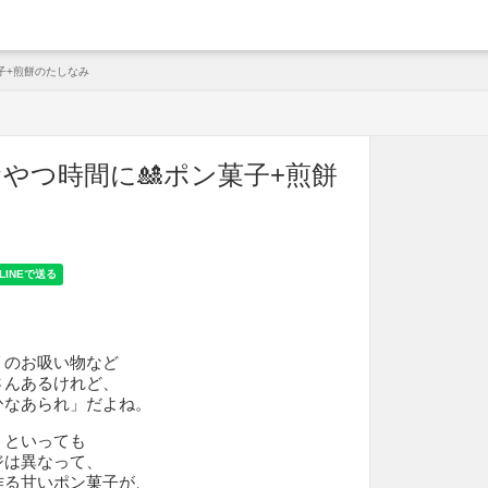
arche
子+煎餅のたしなみ
やつ時間に🎎ポン菓子+煎餅
。
リのお吸い物など
さんあるけれど、
ひなあられ」だよね。
」といっても
ジは異なって、
作る甘いポン菓子が、