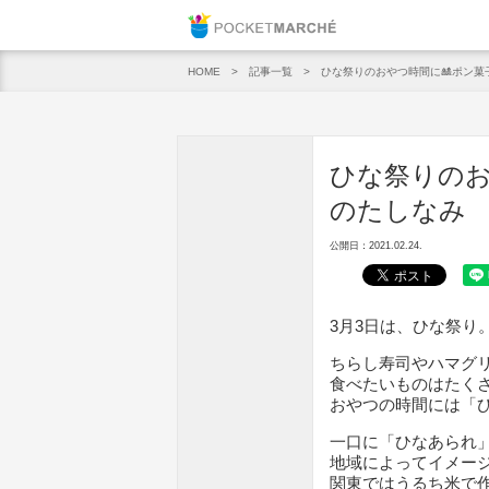
Pocket M
記事一覧
ひな祭りのおやつ時間に🎎ポン菓
HOME
ひな祭りのお
のたしなみ
公開日：2021.02.24.
3月3日は、ひな祭り
ちらし寿司やハマグ
食べたいものはたく
おやつの時間には「
一口に「ひなあられ
地域によってイメー
関東ではうるち米で