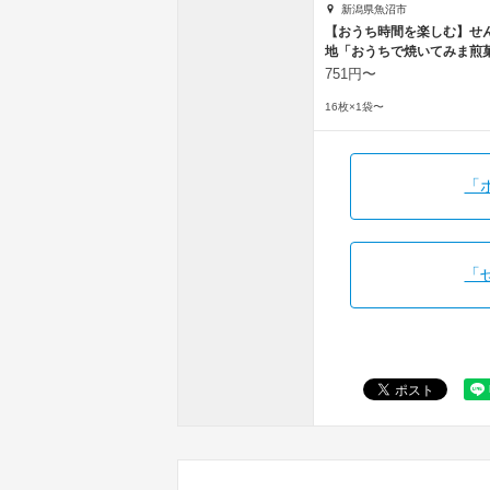
新潟県魚沼市
【おうち時間を楽しむ】せ
地「おうちで焼いてみま煎
751円〜
16枚×1袋〜
「
「