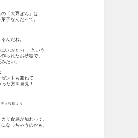
んの「大豆ぽん」は
ン菓子なんだって。
れるんだね。
」という
（ほんわかとう）
ら作られたお砂糖で、
長みたい。
は
レゼントも兼ねて
ゃった方を発見！
ュニティ投稿より
リカリ食感が加わって、
きになっちゃうのかも。