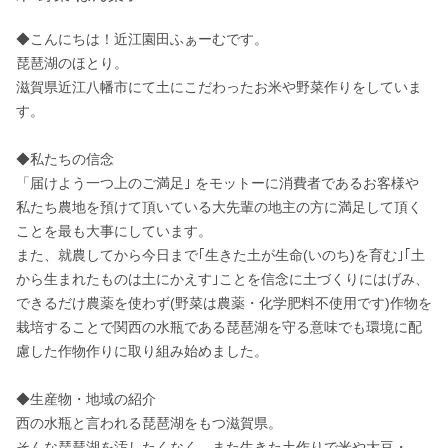
◆こんにちは！近江園田ふぁーむです。

琵琶湖のほとり。

滋賀県近江八幡市にて土にこだわったお米や野菜作りをしていま
す。

◆私たちの信念

「届けよう一つ上のご満足｣ をモットーに消費者であるお客様や
私たち農地を預けて頂いている大先輩の地主の方に満足して頂く
ことを最も大事にしています。

また、就農してから今日まで｢生きた土が生命(いのち)を育む｣｢土
から生まれたものは土にかえす｣ことを信念に土づくりにはげみ、
できるだけ農薬を使わず(野菜は農薬・化学肥料不使用です)作物を
栽培することで関西の水瓶である琵琶湖を守る意味でも環境に配
慮した作物作りに取り組み始めました。

◆生産物・地域の紹介

西の水瓶と言われる琵琶湖をもつ滋賀県。

そんな琵琶湖を汚したくなく、また生きた土作りで米や大豆・