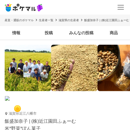
産直・通販のポケマル
生産者一覧
滋賀県の生産者
飯盛加奈子 | (株)近江園田ふぁーむ
情報
投稿
みんなの投稿
商品
滋賀県近江八幡市
飯盛加奈子 | (株)近江園田ふぁーむ
米*野菜*ぽん菓子