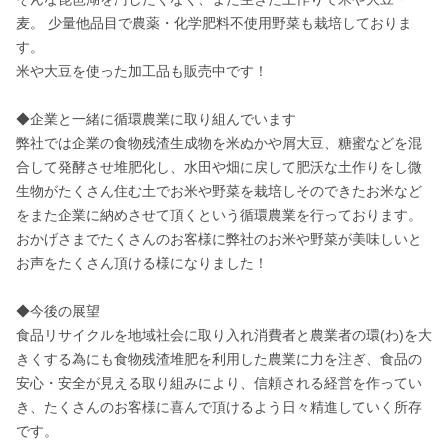
麦。 少量他品目で農薬・化学肥料不使用野菜も栽培しておりま
す。

米や大豆を使った加工品も販売中です！

◆企業と一緒に循環農業に取り組んでいます

弊社では企業の食物残渣生成物を米ぬかや屑大豆、糖蜜などを混
合して発酵させ堆肥化し、水田や畑に戻して肥沃な土作りをし微
生物がたくさん住む土でお米や野菜を栽培しそのできたお米など
をまた企業に納めさせて頂くという循環農業を行っております。

おかげさまでたくさんのお客様に弊社のお米や野菜が美味しいと
お声をたくさん頂ける様になりました！

◆今後の展望

食品リサイクルを地域社会に取り入れ消費者と農業者の環(わ)を大
きくする為にも食物残渣堆肥を利用した農業に力を注ぎ、食品の
安心・安全が見える取り組みにより、信頼される経営を作ってい
き、たくさんのお客様に喜んで頂けるよう日々精進していく所存
です。