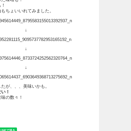
も！
油もちょいいれてみました。
↓
↓
↓
したが、、、美味いかも。
ない！
旨味の数々！
！