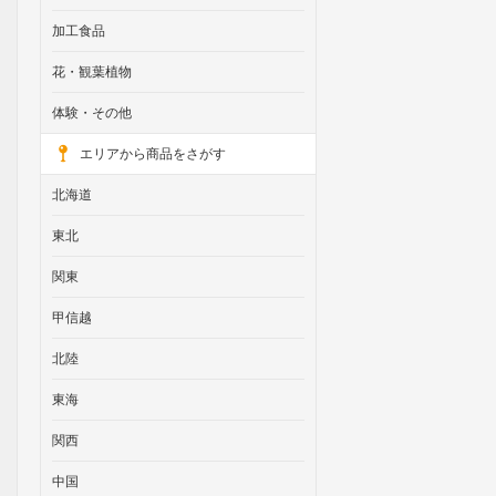
加工食品
花・観葉植物
体験・その他
エリアから商品をさがす
北海道
東北
関東
甲信越
北陸
東海
関西
中国