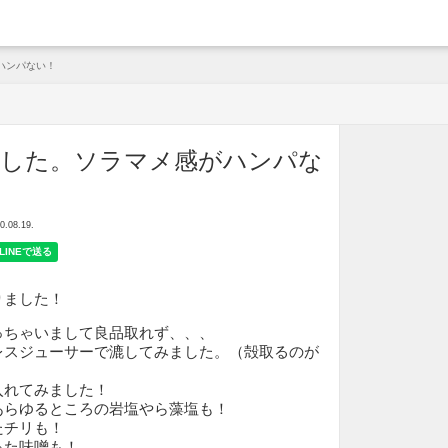
arche
ハンパない！
ました。ソラマメ感がハンパな
08.19.
りました！
っちゃいまして良品取れず、、、
レスジューサーで漉してみました。（殻取るのが
入れてみました！
あらゆるところの岩塩やら藻塩も！
たチリも！
った味噌も！