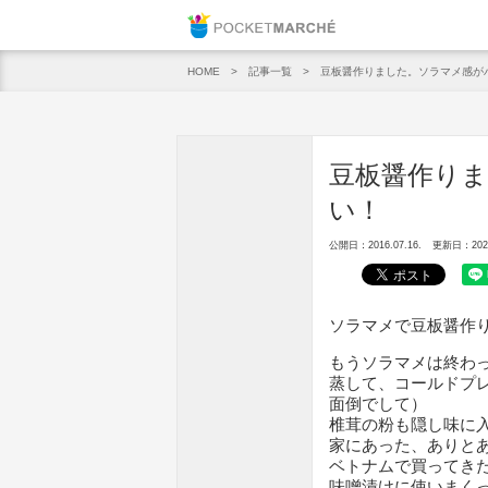
Pocket M
記事一覧
豆板醤作りました。ソラマメ感が
HOME
豆板醤作り
い！
公開日：2016.07.16.
更新日：2020.
ソラマメで豆板醤作
もうソラマメは終わ
蒸して、コールドプ
面倒でして）
椎茸の粉も隠し味に
家にあった、ありと
ベトナムで買ってき
味噌漬けに使いまく