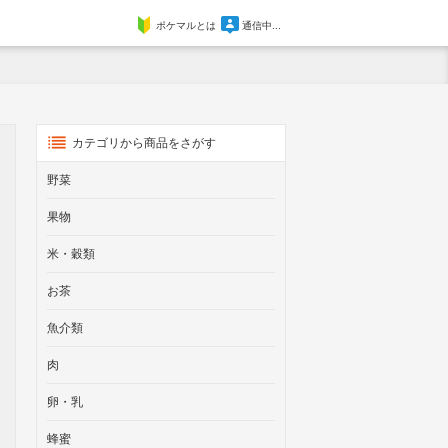
ポケマルとは
通信中...
カテゴリから商品をさがす
野菜
果物
米・穀類
お茶
魚介類
肉
卵・乳
蜂蜜