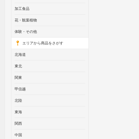
加工食品
花・観葉植物
体験・その他
エリアから商品をさがす
北海道
東北
関東
甲信越
北陸
東海
関西
中国