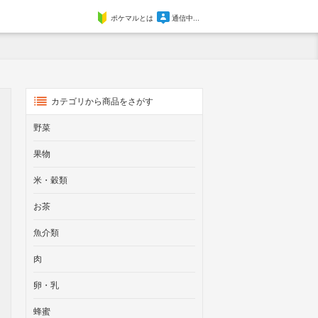
ポケマルとは
通信中...
カテゴリから商品をさがす
野菜
果物
米・穀類
お茶
魚介類
肉
卵・乳
蜂蜜