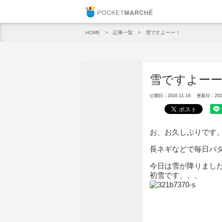
Pocket M
記事一覧
雪ですよーー！
HOME
雪ですよー
公開日：2016.11.19.
更新日：2020.
お、お久しぶりです
長ネギなどで毎日バ
今日は雪が降りまし
初雪です、、、