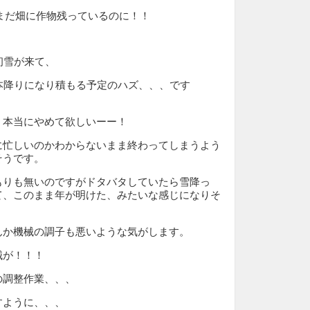
まだ畑に作物残っているのに！！
初雪が来て、
本降りになり積もる予定のハズ、、、です
、本当にやめて欲しいーー！
に忙しいのかわからないまま終わってしまうよう
そうです。
もりも無いのですがドタバタしていたら雪降っ
て、このまま年が明けた、みたいな感じになりそ
んか機械の調子も悪いような気がします。
械が！！！
の調整作業、、、
すように、、、