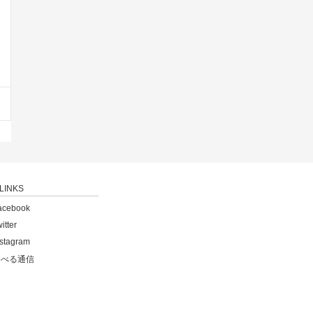
LINKS
acebook
itter
nstagram
食べる通信