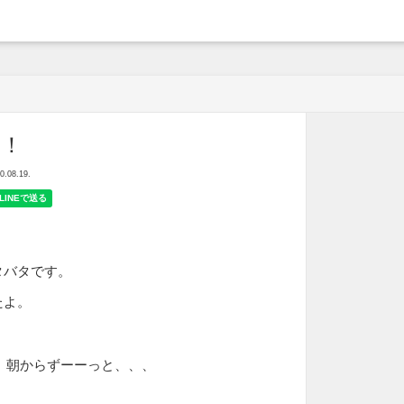
arche
ー！
08.19.
。
タバタです。
たよ。
朝からずーーっと、、、