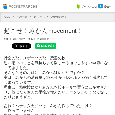
Pocket Marche
ポケマルとは
通信中...
記事一覧
起こせ！みかんmovement！
HOME
起こせ！みかんmovement！
公開日：2016.10.27.
更新日：2020.08.01.
行楽の秋、スポーツの秋、読書の秋…
思い思いのことを気持ちよく楽しめる過ごしやすい季節にな
ってきました。
そんなときのお供に、みかんはいかがですか？
実は、みかんの消費量は1980年から比べると77%も減少して
しまっています。
理由は、核家族になりみかんを段ボールで買うには多すぎた
り、他にたくさんの果物が増えたり、コタツがすくなくなっ
たりとさまざま。
あれ？ハナウタカジツは、みかん作っていたっけ？
「作っていません!!」