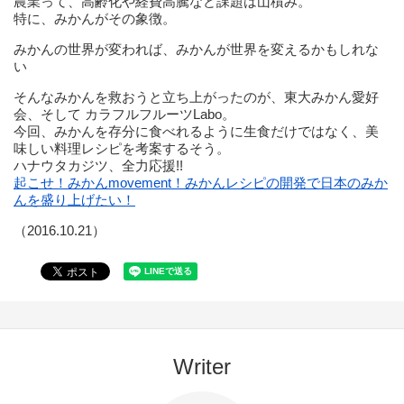
農業って、高齢化や経費高騰など課題は山積み。
特に、みかんがその象徴。
みかんの世界が変われば、みかんが世界を変えるかもしれな
い
そんなみかんを救おうと立ち上がったのが、東大みかん愛好
会、そして カラフルフルーツLabo。
今回、みかんを存分に食べれるように生食だけではなく、美
味しい料理レシピを考案するそう。
ハナウタカジツ、全力応援!!
起こせ！みかんmovement！みかんレシピの開発で日本のみか
んを盛り上げたい！
（2016.10.21）
Writer