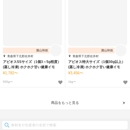
園山和徳
園山和徳
青森県下北郡佐井村
青森県下北郡佐井村
アピオスSSサイズ（1個3～5g程度）
アピオス特大サイズ（1個30g以上）
(蒸し冷凍) ホクホク甘い健康イモ
(蒸し冷凍) ホクホク甘い健康イモ
1,782〜
3,456〜
500g〜
1kg〜
商品をもっと見る