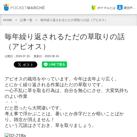
Pocket Marche
ポケマルとは
通信中...
記事一覧
毎年繰り返されるただの草取りの話（アピオス）
HOME
毎年繰り返されるただの草取りの話
（アピオス）
公開日：2016.07.20.
更新日：2020.08.19.
アピオスの栽培をやっています。今年は去年より広く。
とにかく繰り返される作業はただの草取りです。
一心不乱に草を取る行為は、自分を無心にさせ、大変気持ち
のよい作業
・・・
だと思ったら大間違いです。
考え事で浮かぶことは、暑いとか赤字だとか暗いことばか
り。雑念が消えません！
という冗談はさておき、草を取りましょう。