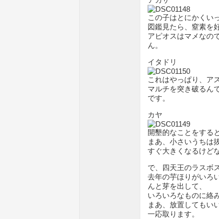
この子はとにかくい
図鑑見たら、窒素を
アピオスはマメなの
ん。
イタドリ
これはやっぱり、ア
マルチを突き破るん
です。
カヤ
開墾的なことをする
まあ、小さいうちは
すぐ大きくなるけど
で、四天王のラスボ
去年の芋ほりがいろ
んと芽を出して、
いろいろなものに絡
まあ、放置してもい
一応取ります。