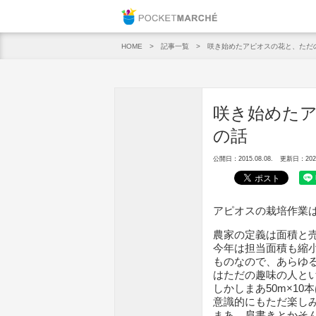
Pocket M
記事一覧
咲き始めたアピオスの花と、ただ
HOME
咲き始めた
の話
公開日：2015.08.08.
更新日：2020.
アピオスの栽培作業
農家の定義は面積と
今年は担当面積も縮
ものなので、あらゆ
はただの趣味の人と
しかしまあ50m×1
意識的にもただ楽し
まあ、肩書きとかそ