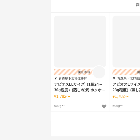
園
園山和徳
園
青森県下北郡佐井村
青森県下北郡佐
アピオスLLサイズ（1個24～
アピオスLサイズ
30g程度）(蒸し冷凍) ホクホク
23g程度）(蒸し冷凍)
甘い健康イモ
甘い健康イモ
1,782〜
1,782〜
500g〜
500g〜