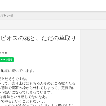
arche
の草取りの話
アピオスの花と、ただの草取り
08.19.
は地道に続いています。
売上だそうですね。
小して、売り上げはもちろん今のところ微々たる
る意味で農家の枠から外れてしまって、定義的に
いう扱いになってしまっています。
0本は趣味という感じでないなあ。
みでやるということもないし。
んなものはどうだっていいんですよ（投げやり）