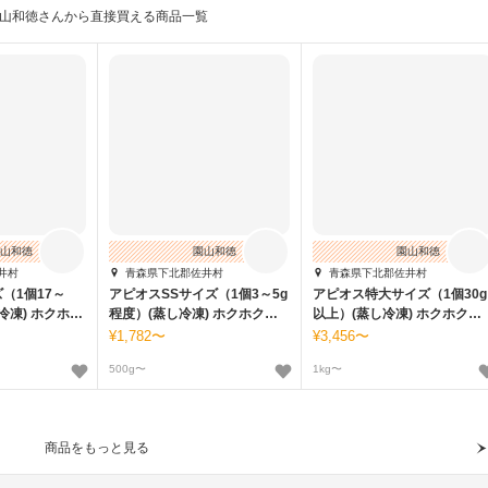
山和徳さんから直接買える商品一覧
山和徳
園山和徳
園山和徳
井村
青森県下北郡佐井村
青森県下北郡佐井村
（1個17～
アピオスSSサイズ（1個3～5g
アピオス特大サイズ（1個30g
 ホクホク
程度）(蒸し冷凍) ホクホク甘
以上）(蒸し冷凍) ホクホク甘
い健康イモ
い健康イモ
1,782〜
3,456〜
500g〜
1kg〜
商品をもっと見る