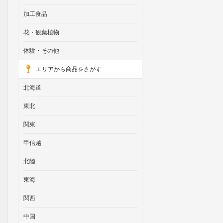
加工食品
花・観葉植物
体験・その他
エリアから商品をさがす
北海道
東北
関東
甲信越
北陸
東海
関西
中国