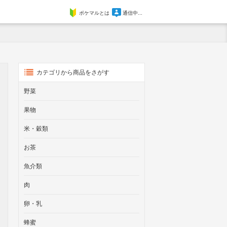
ポケマルとは
通信中...
カテゴリから商品をさがす
野菜
果物
米・穀類
お茶
魚介類
肉
卵・乳
蜂蜜