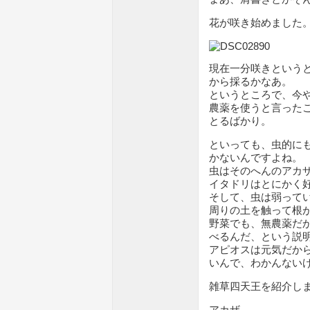
花が咲き始めました
現在一分咲きという
から採るかなあ。
というところで、今
農薬を使うと言った
とるばかり。
といっても、虫的に
かないんですよね。
虫はそのへんのアカ
イタドリはとにかく
そして、虫は弱って
周りの土を触って根
野菜でも、無農薬だ
べるんだ、という説
アピオスは元気だか
いんで、わかんない
雑草四天王を紹介し
アカザ