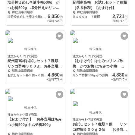
塩分控えめしそ漬小梅500g か
紀州南高梅 お試しセット７種類
つお梅500g 塩分控えめリンゴ
（各５粒程）【おまけ付】
和歌山県田辺市
和歌山県田辺市
酢梅500g
6,050
2,721
塩分控えめしそ漬け小梅500g かつお梅500g リンゴ酢梅500g
各１００ｇ ７種類
円
円
+送料
745円
+送料
745円
輪玉祥代
輪玉祥代
注文から4~7日で発送
注文から4~7日で発送
紀州南高梅お試しセット７種類、
【おまけ付】はちみつリンゴ酢
リンゴ酢梅３００ｇ、お弁当用小
梅 かつお梅 はちみつ小梅 キ
和歌山県田辺市
和歌山県田辺市
梅５００ｇ
ムチ梅
4,860
4,880
お試しセット各５個～６個 リンゴ酢梅300g お弁当用はちみつ小梅500g
リンゴ酢梅500g かつお梅500g はちみつ小梅100g キムチ梅100g
円
円
+送料
778円
+送料
745円
輪玉祥代
輪玉祥代
注文から4~7日で発送
【おまけ付き】 お弁当用はちみ
注文から3~7日で発送
お試しセット７種類２個 リン
つ小梅500g キムチ梅300g
ゴ酢梅５００ｇ２個 お弁当用
和歌山県田辺市
和歌山県田辺市