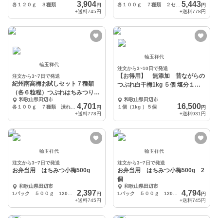
3,904
5,443
各１２０ｇ ３種類
各１００ｇ ７種類 ２セット
円
円
+送料
745円
+送料
778円
輪玉祥代
輪玉祥代
注文から3~10日で発送
【お得用】 無添加 昔ながらの
注文から3~7日で発送
紀州南高梅お試しセット７種類
つぶれ白干梅1kg ５個 塩分１
（各６粒程）つぶれはちみつりん
８％
和歌山県田辺市
和歌山県田辺市
ご酢梅５００ｇ
4,701
16,500
各１００ｇ ７種類 潰れはちみつりんご酢梅５００ｇ
１個（1kg ）５個
円
円
+送料
778円
+送料
931円
輪玉祥代
輪玉祥代
注文から3~7日で発送
注文から3~7日で発送
お弁当用 はちみつ小梅500g
お弁当用 はちみつ小梅500g 2
個
和歌山県田辺市
和歌山県田辺市
2,397
4,794
1パック ５００ｇ 120粒程
1パック ５００ｇ 120粒程 2個
円
円
+送料
745円
+送料
745円