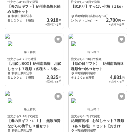
注文から3~16日で発送
注文から2~3日で発送
【母の日ギフト】紀州南高梅お勧
【訳あり】すっぱい小梅（１kg）
め３種セット
和歌山県田辺市
和歌山県日高郡みなべ町
3,918
2,700
各１２０ｇ ３種類
1パック（１kg）
〜
円
円
〜
+送料
745円
+送料
745円
輪玉祥代
輪玉祥代
注文から4~7日で発送
注文から3~16日で発送
【お試しBOX】紀州南高梅 お試
【母の日ギフト】 紀州南高梅８
しセット７種類（各種５～６粒
種類食べ比べセット
和歌山県田辺市
和歌山県田辺市
程）
2,835
4,881
各１００ｇ ７種類
各１２０g ８種類
円
円
+送料
745円
+送料
778円
輪玉祥代
輪玉祥代
注文から3~16日で発送
注文から3~7日で発送
【母の日ギフトに！】 無添加昔
紀州南高梅 お試しセット７種類
ながらの梅干し３種セット
（各５粒程）２セット【おまけ
和歌山県田辺市
和歌山県田辺市
付】