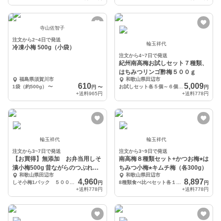
寺山佐智子
注文から2~4日で発送
輪玉祥代
冷凍小梅 500g（小袋）
注文から4~7日で発送
紀州南高梅お試しセット７種類、
はちみつリンゴ酢梅５００ｇ
福島県須賀川市
和歌山県田辺市
610
5,009
1袋（約500g）
〜
お試しセット各５個～６個 はちみつリンゴ酢梅500g
円
〜
円
+送料
965円
+送料
778円
輪玉祥代
輪玉祥代
注文から3~7日で発送
注文から3~9日で発送
【お買得】無添加 お弁当用しそ
南高梅８種類セット+かつお梅⭐︎は
漬小梅500g 昔ながらのつぶれ白
ちみつ小梅⭐︎キムチ梅（各300g）
和歌山県田辺市
和歌山県田辺市
干梅1kg
4,960
8,897
しそ小梅1パック ５００ｇ つぶれ白干梅 １ｋｇ
8種類食べ比べセット各１１０ｇ かつお梅、はちみつ小梅、キムチ梅（各300g）
円
円
+送料
778円
+送料
778円