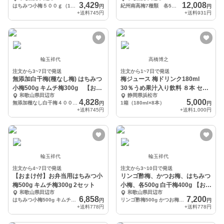
小梅５００ｇ２個
3,429
12,008
はちみつ小梅５００ｇ（120粒程） キムチ梅３００ｇ（12粒程）
紀州南高梅7種類 各5〜6個 はちみつリンゴ酢梅５00g お弁当用小梅500g
円
円
+送料
745円
+送料
931円
輪玉祥代
高橋博之
注文から3~7日で発送
注文から1~7日で発送
無添加白干梅(種なし梅) はちみつ
梅ジュース 梅ドリンク180ml
小梅500g キムチ梅300g 【おま
30％うめ果汁入り飲料 ８本 セッ
和歌山県田辺市
静岡県浜松市
け
ト
4,828
5,000
無添加種なし白干梅４００ｇ はちみつ小梅５００ｇ キムチ梅３００ｇ
1箱（180ml×8本）
円
円
+送料
745円
+送料
1,000円
輪玉祥代
輪玉祥代
注文から4~7日で発送
注文から3~10日で発送
【おまけ付】お弁当用はちみつ小
リンゴ酢梅、かつお梅、はちみつ
梅500g キムチ梅300g 2セット
小梅、各500g 白干梅400g 【おま
和歌山県田辺市
和歌山県田辺市
け
6,858
7,200
はちみつ小梅500g キムチ梅300g 2セット
リンゴ酢梅500g かつお梅500g はちみつ小梅500g 白干梅400g
円
円
+送料
778円
+送料
778円