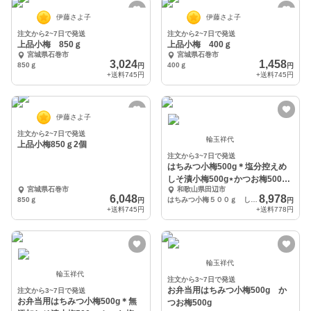
伊藤さよ子
伊藤さよ子
注文から2~7日で発送
注文から2~7日で発送
上品小梅 850ｇ
上品小梅 400ｇ
宮城県石巻市
宮城県石巻市
3,024
1,458
850ｇ
400ｇ
円
円
+送料
745円
+送料
745円
伊藤さよ子
注文から2~7日で発送
輪玉祥代
上品小梅850ｇ2個
注文から3~7日で発送
はちみつ小梅500g＊塩分控えめ
しそ漬小梅500g⋆かつお梅500g 2
宮城県石巻市
和歌山県田辺市
個
6,048
8,978
850ｇ
はちみつ小梅５００ｇ しそ漬小梅５００ｇ かつお梅５００ｇ２個
円
円
+送料
745円
+送料
778円
輪玉祥代
輪玉祥代
注文から3~7日で発送
お弁当用はちみつ小梅500g か
注文から3~7日で発送
お弁当用はちみつ小梅500g＊無
つお梅500g