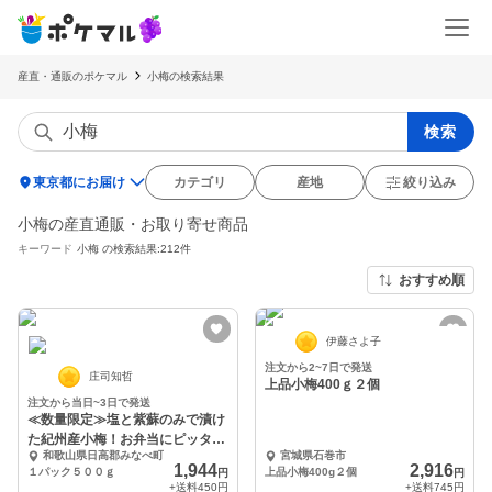
産直・通販のポケマル
小梅の検索結果
検索
location_on
東京都にお届け
カテゴリ
産地
絞り込み
小梅の産直通販・お取り寄せ商品
キーワード
小梅
の検索結果:212件
おすすめ順
伊藤さよ子
注文から2~7日で発送
庄司知哲
上品小梅400ｇ２個
注文から当日~3日で発送
≪数量限定≫塩と紫蘇のみで漬け
た紀州産小梅！お弁当にピッタリ
和歌山県日高郡みなべ町
宮城県石巻市
です！
1,944
2,916
１パック５００ｇ
上品小梅400g２個
円
円
+送料
450円
+送料
745円