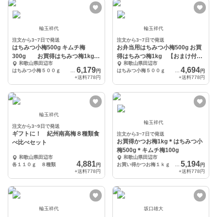
輪玉祥代
輪玉祥代
注文から3~7日で発送
注文から3~7日で発送
はちみつ小梅500g キムチ梅
お弁当用はちみつ小梅500g お買
300g お買得はちみつ梅1kg
得はちみつ梅1kg 【おまけ付
和歌山県田辺市
和歌山県田辺市
【おま
き】
6,179
4,694
はちみつ小梅５００ｇ キムチ梅３００ｇ お買得はちみつ梅１ｋｇ
はちみつ小梅５００ｇ お買得はちみつ梅１ｋｇ
円
円
+送料
778円
+送料
778円
輪玉祥代
輪玉祥代
注文から3~9日で発送
ギフトに！ 紀州南高梅８種類食
注文から3~7日で発送
お買得かつお梅1kg＊はちみつ小
べ比べセット
梅500g＊キムチ梅100g
和歌山県田辺市
和歌山県田辺市
4,881
5,194
各１１０ｇ ８種類
お買い得かつお梅１ｋｇ はちみつ小梅５００ｇ キムチ梅１００ｇ
円
円
+送料
778円
+送料
778円
輪玉祥代
坂口雄大