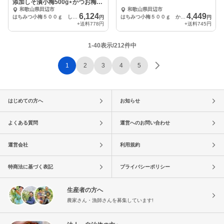
添加しそ漬小梅500g⋆かつお梅
和歌山県田辺市
和歌山県田辺市
500g
6,124
4,449
はちみつ小梅５００ｇ しそ漬小梅５００ｇ かつお梅５００ｇ
はちみつ小梅５００ｇ かつお梅５００ｇ
円
円
+送料
778円
+送料
745円
1-40表示/212件中
1
2
3
4
5
はじめての方へ
お知らせ
よくある質問
運営へのお問い合わせ
運営会社
利用規約
特商法に基づく表記
プライバシーポリシー
生産者の方へ
農家さん・漁師さんを募集しています!