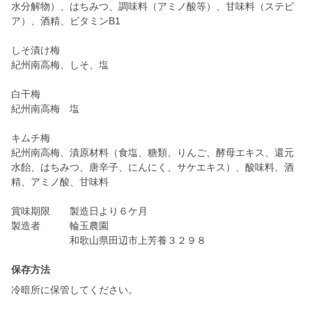
水分解物）、はちみつ、調味料（アミノ酸等）、甘味料（ステビ
ア）、酒精、ビタミンB1
しそ漬け梅
紀州南高梅、しそ、塩
白干梅
紀州南高梅 塩
キムチ梅
紀州南高梅、漬原材料（食塩、糖類、りんご、酵母エキス、還元
水飴、はちみつ、唐辛子、にんにく、サケエキス）、酸味料、酒
精、アミノ酸、甘味料
賞味期限 製造日より６ケ月
製造者 輪玉農園
和歌山県田辺市上芳養３２９８
保存方法
冷暗所に保管してください。