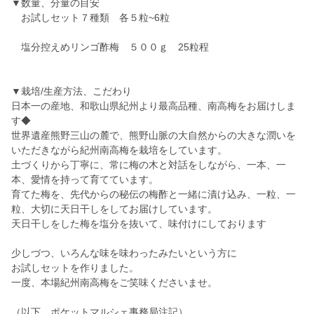
▼数量、分量の目安
お試しセット７種類 各５粒~6粒
塩分控えめリンゴ酢梅 ５００ｇ 25粒程
▼栽培/生産方法、こだわり
日本一の産地、和歌山県紀州より最高品種、南高梅をお届けしま
す◆
世界遺産熊野三山の麓で、熊野山脈の大自然からの大きな潤いを
いただきながら紀州南高梅を栽培をしています。
土づくりから丁寧に、常に梅の木と対話をしながら、一本、一
本、愛情を持って育てています。
育てた梅を、先代からの秘伝の梅酢と一緒に漬け込み、一粒、一
粒、大切に天日干しをしてお届けしています。
天日干しをした梅を塩分を抜いて、味付けにしております
少しづつ、いろんな味を味わったみたいという方に
お試しセットを作りました。
一度、本場紀州南高梅をご笑味くださいませ。
（以下、ポケットマルシェ事務局注記）