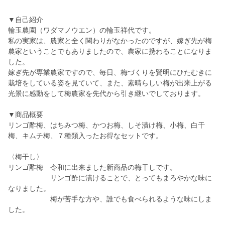
▼自己紹介
輪玉農園（ワダマノウエン）の輪玉祥代です。
私の実家は、農家と全く関わりがなかったのですが、嫁ぎ先が梅
農家ということでもありましたので、農家に携わることになりま
した。
嫁ぎ先が専業農家ですので、毎日、梅づくりを賢明にひたむきに
栽培をしている姿を見ていて、また、素晴らしい梅が出来上がる
光景に感動をして梅農家を先代から引き継いでしております。
▼商品概要
リンゴ酢梅、はちみつ梅、かつお梅、しそ漬け梅、小梅、白干
梅、キムチ梅、７種類入ったお得なセットです。
〈梅干し〉
リンゴ酢梅 令和に出来ました新商品の梅干しです。
リンゴ酢に漬けることで、とってもまろやかな味に
なりました。
梅が苦手な方や、誰でも食べられるような味にしま
した。