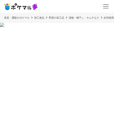
産直・通販のポケマル
加工食品
野菜の加工品
漬物・梅干し・キムチなど
紀州南高