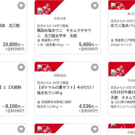
注
文
受
付
停
止
注
文
受
付
停
止
中
中
南 
中村夕希
注文から3~16日
無添加 北三陸
生ウニ塩水パッ
注文から2~14日で発送
瓶詰め塩水ウニ キタムラサキウ
ニ 北三陸太平洋 天然
青森県八戸市
青森県三戸郡
10,800
5,400
１本（固形量120g）
〜
100gX 2パック
円
〜
円
〜
+送料
998円
+送料
998円
注
文
受
付
停
止
注
文
受
付
停
止
中
中
阿部徳治
大永
注文から2~10日で発送
】と【天然剥
【ポケマルの夏ギフト】今がだけ！
注文から1~2日で
4月29日午後
塩水生ウニ80ｇ
天然 キタムラ
宮城県本吉郡南三陸町
山口県大島郡
塩水ウニ
8,100
4,536
〜
塩水生うに80ｇ
〜
塩水ウニ1パックお
円
〜
円
〜
+送料
998円
+送料
965円
注
文
受
付
停
止
注
文
受
付
停
止
中村