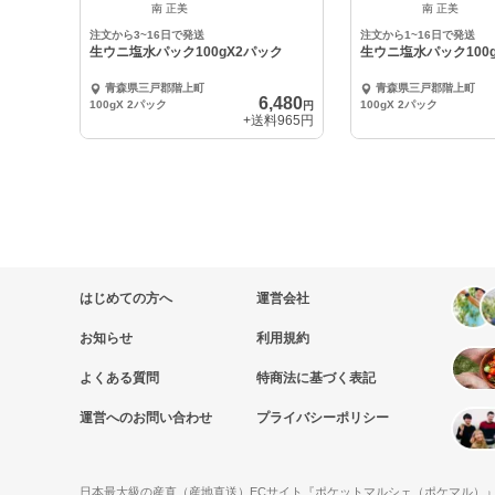
中
中
南 正美
南 正美
注文から3~16日で発送
注文から1~16日で発送
生ウニ塩水パック100gX2パック
生ウニ塩水パック100
青森県三戸郡階上町
青森県三戸郡階上町
6,480
100gX 2パック
100gX 2パック
円
+送料
965円
はじめての方へ
運営会社
お知らせ
利用規約
よくある質問
特商法に基づく表記
運営へのお問い合わせ
プライバシーポリシー
日本最大級の産直（産地直送）ECサイト『ポケットマルシェ（ポケマル）