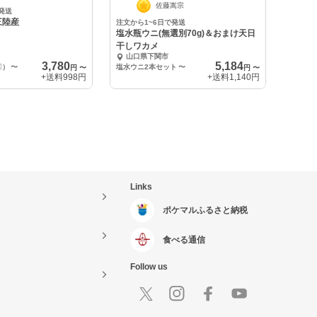
中
佐藤嵩宗
発送
三陸産
注文から1~6日で発送
塩水瓶ウニ(無選別70g)＆おまけ天日
干しワカメ
山口県下関市
3,780
5,184
）
〜
塩水ウニ2本セット
〜
円
〜
円
〜
+送料
998円
+送料
1,140円
Links
ポケマルふるさと納税
食べる通信
Follow us