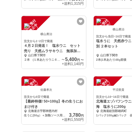
+送料
1,315円
注
文
受
付
停
止
注
文
受
付
停
止
中
中
横山勇治
横山勇治
注文から当日~16日で発送
塩水うに 天然赤ウニ
注文から1~2日で発送
４月２日発送！ 塩水ウニ セット
別 ２本セット
売り 天然ムラサキウニ 無添加無
山口県下関市
山口県下関市
選別
5,400
２本 (１本あたりウニ６０g以上)
〜
2本(1本あたり48g前後
円
〜
+送料
1,140円
注
文
受
付
停
止
注
文
受
付
停
止
中
中
佐藤孝次
平沼亜貴
注文から0日で発送
注文から10~16日で発送
【最終特価! 50+100g】冬の生うにお
北海道エゾバフンウニ
まけ付き
海 塩水うに200g
北海道古宇郡神恵内村
北海道紋別郡雄武町
3,780
生うに(50g）＋加熱ソース用（100g）
円
+送料
1,550円