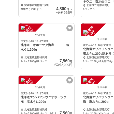
キウニ 塩水生ウニ 8
宮城県本吉郡南三陸町
北海道二海郡八雲町
4,800
塩水生うに80ｇ
〜
1パック
〜
円
〜
+送料
965円
注
文
受
付
停
止
注
文
受
付
停
止
中
中
平沼亜貴
平沼亜貴
注文から10~16日で発送
北海道 オホーツク海産 塩
注文から10~16日で発送
北海道エゾバフンウニ
水うに200g
塩水うに200g訳あり
北海道紋別郡雄武町
北海道紋別郡雄武町
7,560
1パック100g✖️2パック
1パック100g×2合計200g
円
+送料
2,000円
注
文
受
付
停
止
注
文
受
付
停
止
中
中
平沼亜貴
平沼亜貴
注文から10~16日で発送
注文から10~16日で発送
北海道エゾバフンウニオホーツク
北海道エゾバフンウニ
海 塩水うに200g
海 塩水うに200g
北海道紋別郡雄武町
北海道紋別郡雄武町
7,560
1パック100g✖️2パック 合計200g
円