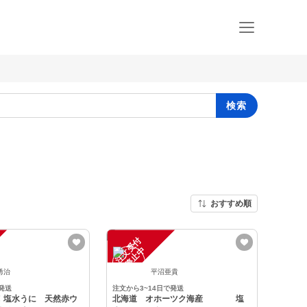
検索
おすすめ順
注
文
受
付
停
止
中
勇治
平沼亜貴
発送
注文から3~14日で発送
！塩水うに 天然赤ウ
北海道 オホーツク海産 塩