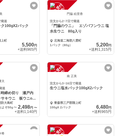
注
文
受
付
停
止
中
正美
門脇 絵里香
で発送
注文から2~7日で発送
ク100gX2パック
「門脇のウニ」 エゾバフンウニ 塩
水生ウニ 80g入り
階上町
北海道二海郡八雲町
5,500
5,200
1パック（80g）
円
円
+送料
965円
+送料
1,315円
注
文
受
付
停
止
中
南 正美
健太
注文から3~16日で発送
生ウニ塩水パック100gX2パック
発送
21時締め切り 瀬戸内
サキウニ 板ウニor
周防大島町
青森県三戸郡階上町
2,498
6,480
よそ50g
〜
100gX 2パック
円
〜
円
+送料
1,140円
+送料
965円
注
文
受
付
停
止
夕希