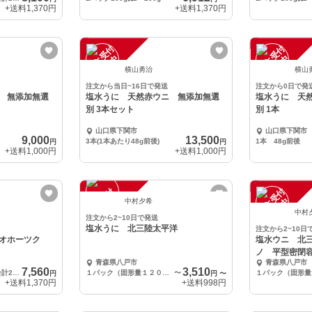
+送料
1,370円
+送料
1,370円
注
文
受
付
停
止
注
文
受
付
停
止
中
中
横山勇治
横山
注文から当日~16日で発送
注文から0日で発
 無添加無選
塩水うに 天然赤ウニ 無添加無選
塩水うに 天
別 3本セット
別 1本
山口県下関市
山口県下関市
9,000
13,500
3本(1本あたり48g前後)
1本 48g前後
円
円
+送料
1,000円
+送料
1,000円
注
文
受
付
停
止
注
文
受
付
停
止
中
中
中村夕希
中村
注文から2~10日で発送
塩水うに 北三陸太平洋
注文から2~10日
オホーツク
塩水ウニ 北
ノ 平型密閉
青森県八戸市
青森県八戸市
7,560
3,510
1パック100g✖️2パック 合計200g
１パック（固形量１２０ｇ）
〜
１パック（固形量1
円
円
〜
+送料
1,370円
+送料
998円