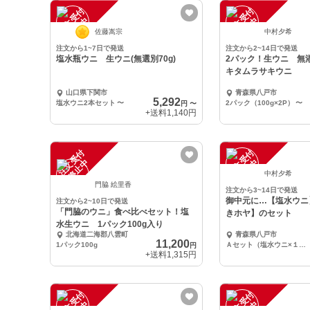
注
文
受
付
停
止
注
文
受
付
停
止
中
中
佐藤嵩宗
中村夕希
注文から1~7日で発送
注文から2~14日で発送
塩水瓶ウニ 生ウニ(無選別70g)
2パック！生ウニ 
キタムラサキウニ
山口県下関市
青森県八戸市
5,292
塩水ウニ2本セット
〜
2パック（100g×2P）
〜
円
〜
+送料
1,140円
注
文
受
付
停
止
注
文
受
付
停
止
中
中
中村夕希
門脇 絵里香
注文から3~14日で発送
御中元に…【塩水ウニ
注文から2~10日で発送
「門脇のウニ」食べ比べセット！塩
きホヤ】のセット
水生ウニ 1パック100g入り
北海道二海郡八雲町
青森県八戸市
11,200
1パック100g
Ａセット（塩水ウニ×１＋天然剥きホヤ×１）
円
+送料
1,315円
注
文
受
付
停
止
注
文
受
付
停
止