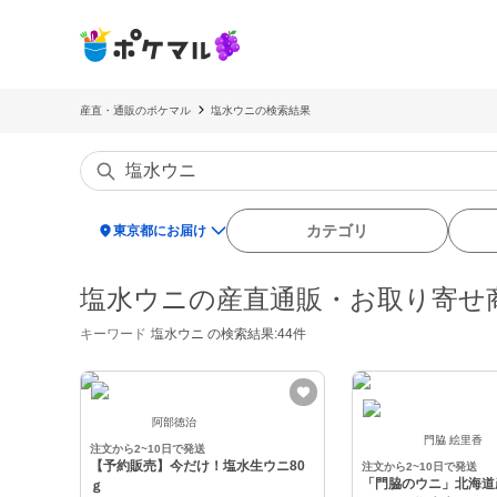
産直・通販のポケマル
塩水ウニの検索結果
location_on
カテゴリ
東京都にお届け
塩水ウニの産直通販・お取り寄せ
キーワード
塩水ウニ
の検索結果:44件
阿部徳治
門脇 絵里香
注文から2~10日で発送
【予約販売】今だけ！塩水生ウニ80
注文から2~10日で発送
「門脇のウニ」北海道
ｇ