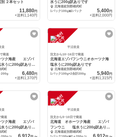
ニ 無添加無選別 ２本セット
水うに200g訳ありです
北海道紋別郡雄武町
11,880
5,400
1パック100g✖️2パック
円
円
+送料
1,140円
+送料
2,000円
注
文
受
付
停
止
中
亜貴
平沼亜貴
日で発送
注文から10~16日で発送
ーツク海産 エゾバ
北海道エゾバフンウニオホーツク海
水うに200g訳ありで
塩水うに200g訳ありです
雄武町
北海道紋別郡雄武町
6,480
5,940
＝200g
1パック100g×2合計200g
円
円
+送料
1,370円
+送料
1,315円
注
文
受
付
停
止
中
亜貴
平沼亜貴
で発送
注文から5~10日で発送
ーツク海産 エゾバ
北海道 オホーツク海産 エゾバ
水うに200g訳ありで
フンウニ 塩水うに200g訳ありで
雄武町
北海道紋別郡雄武町
す
6,912
6,912
＝200g
〜
1パック100g✖️2＝200g
〜
円
〜
円
〜