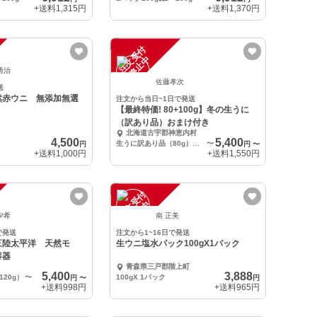
+送料
1,315円
+送料
1,370円
注
文
受
付
停
止
中
勇治
佐藤孝次
送
然赤ウニ 無添加無選
注文から当日~1日で発送
【最終特価! 80+100g】冬の生うに
（訳あり品）おまけ付き
北海道古宇郡神恵内村
4,500
5,400
生うに訳あり品（80g）＋加熱ソース用（100g）
〜
円
円
〜
+送料
1,000円
+送料
1,550円
注
文
受
付
停
止
中
夕希
南 正美
で発送
注文から1~16日で発送
三陸太平洋 天然モ
生ウニ塩水パック100gX1パック
容器
青森県三戸郡階上町
5,400
3,888
20g）
〜
100gX 1パック
円
〜
円
+送料
998円
+送料
965円