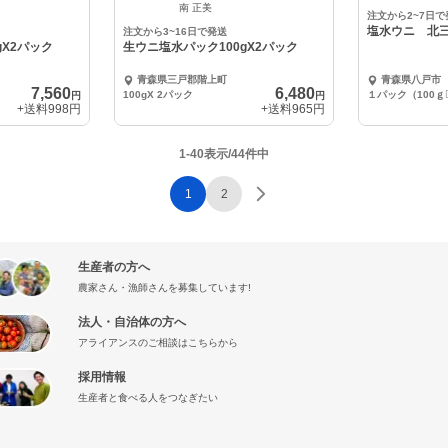
中
中
南 正美
注文から2~7日で
塩水ウニ 北
注文から3~16日で発送
gX2パック
生ウニ塩水パック100gX2パック
青森県三戸郡階上町
青森県八戸市
7,560
6,480
100gX 2パック
１パック（100ｇ
円
円
+送料
998円
+送料
965円
1-40表示/44件中
1
2
生産者の方へ
農家さん・漁師さんを募集しています!
法人・自治体の方へ
アライアンスのご相談はこちらから
採用情報
生産者と食べる人をつなぎたい
』