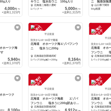
0g入り
キウニ 塩水生ウニ 100g入り
北海道二海郡八雲町
山口県下関市
4,000
5,000
1パック
〜
50g程度
円
〜
円
〜
+送料
1,315円
+送料
1,315円
注
文
受
付
停
止
注
文
受
付
停
止
中
中
平沼亜貴
平沼
注文から10~16日で発送
北海道 オホーツク海エゾバフンウ
注文から10~16
オホーツク海
北海道 オホ
ニ 塩水うに200g
です
フンウニ 塩
北海道紋別郡雄武町
北海道紋別郡
す
5,940
8,164
1パック100g✖️2＝200g
1パック100g✖️2
円
円
+送料
1,370円
+送料
1,370円
注
文
受
付
停
止
注
文
受
付
停
止
中
中
平沼亜貴
平沼
オホーツク
注文から10~16日で発送
注文から5~10日
北海道 オホーツク海産 エゾバ
北海道 オホ
フンウニ 塩水うに200g訳ありで
フンウニ 塩
北海道紋別郡雄武町
北海道紋別郡
す
す
8,100
6,912
1パック100g✖️2パック 合計200g
1パック100g✖️2＝200g
〜
1パック100g✖️2
円
円
〜