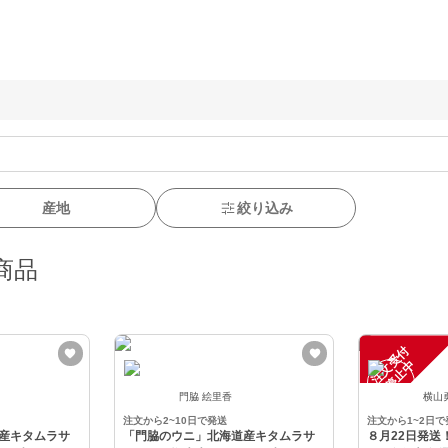
産地
絞り込み
商品
注
文
受
付
停
止
中
門脇 絵里香
横山
注文から2~10日で発送
注文から1~2日で
産キタムラサ
「門脇のウニ」北海道産キタムラサ
８月22日発送