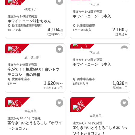
注
文
受
付
停
止
注
文
受
付
停
止
中
中
下出 卓
磯野淳子
注文から1~2日で発送
ホワイトコーン 5本入
注文から2~5日で発送
ホワイトコーン味甘ちゃん
栃木県那須郡那珂川町
兵庫県淡路市
4,104
2,160
10～12本
1ケース5本入
円
円
+送料
965円
送料込み
注
文
受
付
停
止
注
文
受
付
停
止
中
中
下出 卓
廣川慎太朗
注文から1~2日で発送
ホワイトコーン 5本入
注文から1~5日で発送
今が旬！！糖度MAX！白いトウ
モロコシ 雪の妖精
愛媛県東温市
兵庫県淡路市
1,620
1,836
5本
〜
1箱5本入り
円
〜
円
+送料
1,370円
+送料
998円
注
文
受
付
停
止
注
文
受
付
停
止
中
中
大谷真美
大谷真美
注文から10~15日で発送
茎付き白いとうもろこし『ホワイ
注文から2~5日で発送
茎付き白いとうもろこし６本『ホ
トショコラ』！
ワイトショコラ』！