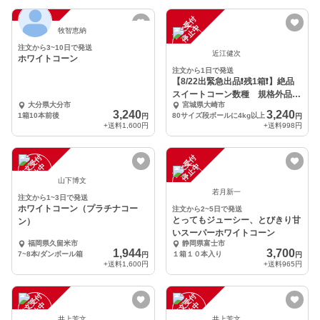
注
文
受
付
停
止
注
文
受
付
停
止
中
中
牧智恵納
注文から3~10日で発送
近江健次
ホワイトコーン
注文から1日で発送
【8/22出緊急出品❗️残1箱❗️】絶品
スイートコーン数種 規格外品詰
大分県大分市
宮城県大崎市
合セット
3,240
3,240
1箱10本前後
80サイズ段ボールに4kg以上
円
円
+送料
1,600円
+送料
998円
注
文
受
付
停
止
注
文
受
付
停
止
中
中
山下博文
若月新一
注文から1~3日で発送
ホワイトコーン（プラチナコー
注文から2~5日で発送
とってもジューシー、とびきり甘
ン）
いスーパーホワイトコーン
福岡県久留米市
静岡県富士市
1,944
3,700
7~8本/ダンボール箱
１箱１０本入り
円
円
+送料
1,600円
+送料
965円
注
文
受
付
停
止
注
文
受
付
停
止
中
中
井上芳文
井上芳文