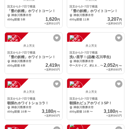
注文から3~7日で発送
注文から3~7日で発送
「雪の妖精」ホワイトコーン！
「雪の妖精」ホワイトコーン！
神奈川県厚木市
神奈川県厚木市
1,620
3,207
400g前後 5本
400g前後 11本
円
円
+送料
910円
+送料
965円
注
文
受
付
停
止
注
文
受
付
停
止
中
中
井上芳文
井上芳文
注文から3~7日で発送
注文から3~7日で発送
「雪の妖精」ホワイトコーン！
洗い里芋！(品種:石川早生)
神奈川県厚木市
神奈川県厚木市
2,419
2,052
400g前後 8本
中〜大サイズ、約1.8kg
〜
円
円
〜
+送料
965円
+送料
690円
注
文
受
付
停
止
注
文
受
付
停
止
中
中
井上芳文
井上芳文
注文から3~7日で発送
注文から3~7日で発送
朝採れホワイトショコラ！
朝採れピュアホワイトSP！
神奈川県厚木市
神奈川県厚木市
3,180
3,180
400g前後 10本
〜
400g前後 10本
〜
円
〜
円
〜
+送料
965円
+送料
965円