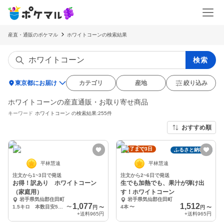
産直・通販のポケマル
ホワイトコーンの検索結果
検索
location_on
東京都にお届け
カテゴリ
産地
絞り込み
ホワイトコーンの産直通販・お取り寄せ商品
キーワード
ホワイトコーン
の検索結果:255件
おすすめ順
終了まで3日
ふるさと納税可
平林慧遠
平林慧遠
注文から1~3日で発送
注文から2~6日で発送
お得！訳あり ホワイトコーン
生でも加熱でも、果汁が弾け出
（家庭用）
す！ホワイトコーン
岩手県気仙郡住田町
岩手県気仙郡住田町
1,077
1,512
1.5キロ 本数目安5本から6本
〜
4本
〜
円
〜
円
〜
+送料
965円
+送料
965円