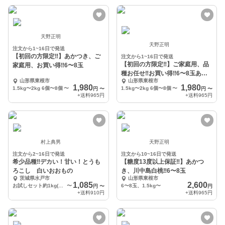
天野正明
天野正明
注文から1~16日で発送
【初回の方限定‼︎】あかつき、ご
注文から1~16日で発送
【初回の方限定‼︎】ご家庭用、品
家庭用、お買い得‼︎6〜8玉
種お任せ‼︎お買い得‼︎6〜8玉あか
山形県東根市
山形県東根市
つき、川中島
1,980
1,980
1.5kg〜2kg 6個〜8個
〜
1.5kg〜2kg 6個〜8個
〜
円
〜
円
〜
+送料
965円
+送料
965円
村上典男
天野正明
注文から2~16日で発送
注文から10~16日で発送
希少品種‼️デカい！甘い！とうも
【糖度13度以上保証‼︎】あかつ
ろこし 白いおおもの
き、川中島白桃‼︎6〜8玉
茨城県水戸市
山形県東根市
1,085
2,600
お試しセット約1kg(規格外)
〜
6〜8玉、1.5kg〜
円
〜
円
+送料
910円
+送料
965円