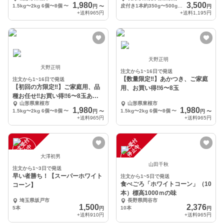
1,980
3,500
1.5kg〜2kg 6個〜8個
〜
皮付き1本約350g〜500g 10～12本
円
〜
円
+送料
965円
+送料
1,195円
天野正明
天野正明
注文から1~16日で発送
【数量限定‼︎】あかつき、ご家庭
注文から1~16日で発送
【初回の方限定‼︎】ご家庭用、品
用、お買い得‼︎6〜8玉
種お任せ‼︎お買い得‼︎6〜8玉あか
山形県東根市
山形県東根市
つき、川中島
1,980
1,980
1.5kg〜2kg 6個〜8個
〜
1.5kg〜2kg 6個〜8個
〜
円
〜
円
〜
+送料
965円
+送料
965円
注
文
受
付
停
止
注
文
受
付
停
止
中
中
大澤初男
山田千秋
注文から1~3日で発送
早い者勝ち！【スーパーホワイト
注文から1~5日で発送
食べごろ「ホワイトコーン」（10
コーン】
本）標高1000ｍの味
埼玉県坂戸市
長野県岡谷市
1,500
2,376
5本
10本
円
円
+送料
910円
+送料
965円