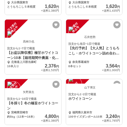
大分県国東市
大分県国東市
1,620
1,620
とうもろこし５本程度
とうもろこし６本程度
円
円
+送料
1,380円
+送料
1,435円
注
文
受
付
停
止
注
文
受
付
停
止
中
中
石井悠勢
髙栁力也
注文から当日~1日で発送
【先行予約】【大人気】とうもろ
注文から1~7日で発送
【お盆以降収穫】極甘ホワイトコ
こし・ホワイトコーン詰め合わせ
ーン10本【栽培期間中農薬・化学
セット
北海道上川郡当麻町
奈良県葛城市
肥料不使用】
2,376
3,564
10本入り
8本セット
円
円
+送料
1,535円
+送料
1,000円
注
文
受
付
停
止
注
文
受
付
停
止
中
中
山下博文
矢野真生
注文から1~2日で発送
ホワイトコーン
注文から1~10日で発送
【冬採り】冬の極旨ホワイトコー
ン
宮崎県宮崎市
福岡県久留米市
4,800
3,240
約5kg（12本〜18本）
100サイズダンボール10本
円
円
+送料
1,380円
+送料
1,765円