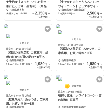
★予約★【スッキリとした甘さ・
【生でかじる白とうもろこし/ホ
果汁たっぷり・生食可】（単品or
ワイトコーン】ピュアホワイト
兵庫県洲本市
山形県東村山郡山辺町
セット品）
2,350
2,500
★袋入り★ 4--5本 （320ｇ～500ｇ/1本）
〜
2㎏(約6-8本)
〜
円
〜
円
〜
+送料
965円
+送料
998円
天野正明
天野正明
注文から1~16日で発送
【初回の方限定‼︎】あかつき、ご
注文から1~16日で発送
【初回の方限定‼︎】ご家庭用、品
家庭用、お買い得‼︎6〜8玉
種お任せ‼︎お買い得‼︎6〜8玉あか
山形県東根市
山形県東根市
つき、川中島
1,980
1,980
1.5kg〜2kg 6個〜8個
〜
1.5kg〜2kg 6個〜8個
〜
円
〜
円
〜
+送料
965円
+送料
965円
佐藤大輔
天野正明
注文から2~5日で発送
朝採り直送！ホワイトコーン（雪
注文から1~16日で発送
【数量限定‼︎】あかつき、ご家庭
の妖精）家庭用
用、お買い得‼︎6〜8玉
山形県東根市
長野県東筑摩郡麻績村