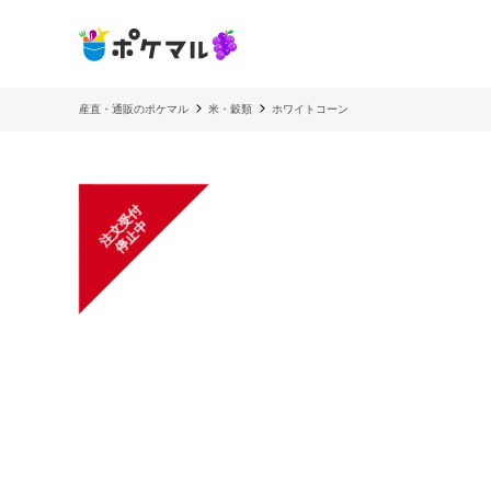
産直・通販のポケマル
米・穀類
ホワイトコーン
注
文
受
付
停
止
中