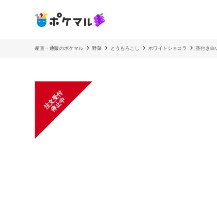
産直・通販のポケマル
野菜
とうもろこし
ホワイトショコラ
茎付き白
注
文
受
付
停
止
中