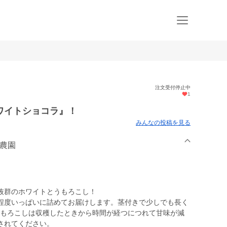
注文受付停止中
1
ワイトショコラ』！
みんなの投稿を見る
の農園
抜群のホワイトとうもろこし！
程度いっぱいに詰めてお届けします。茎付きで少しでも長く
)とうもろこしは収穫したときから時間が経つにつれて甘味が減
されてください。