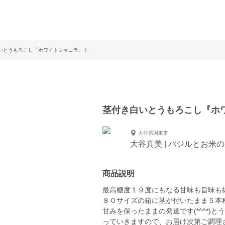
いとうもろこし『ホワイトショコラ』！
茎付き白いとうもろこし『ホ
大分県国東市
大谷真美 | バジルとお米
商品説明
最高糖度１９度にもなる甘味も旨味も
８０サイズの箱に茎が付いたまま５本
甘みを保ったままの発送です(*^^*
っていきますので、お届け次第ご調理