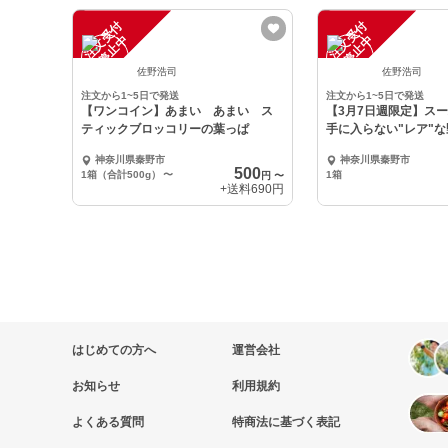
注
文
受
付
停
止
注
文
受
付
停
止
中
中
佐野浩司
佐野浩司
注文から1~5日で発送
注文から1~5日で発送
【ワンコイン】あまい あまい ス
【3月7日週限定】ス
ティックブロッコリーの葉っぱ
手に入らない"レア"
神奈川県秦野市
神奈川県秦野市
500
1箱（合計500g）
〜
1箱
円
〜
+送料
690円
はじめての方へ
運営会社
お知らせ
利用規約
よくある質問
特商法に基づく表記