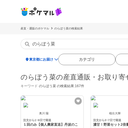
産直・通販のポケマル
のらぼう菜の検索結果
location_on
カテゴリ
東京都にお届け
のらぼう菜の産直通販・お取り寄
キーワード
のらぼう菜
の検索結果:167件
奥川 陽
植出大輝
注文から1~8日で発送
注文から3~7日で発送
１回のみ【個人農家直送】丹波のこ
濃甘！野菜セット2倍