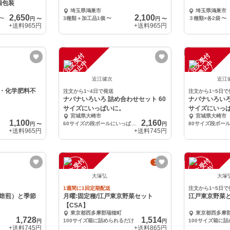
個包装
埼玉県鴻巣市
埼玉県鴻巣市
2,650
2,100
〜
3種類＋加工品1個
〜
３種類×各2袋
〜
円
〜
円
〜
+送料
965円
+送料
965円
注
文
受
付
停
止
注
文
受
付
停
止
中
中
近江健次
近江
・化学肥料不
注文から1~4日で発送
注文から1~5日で
ナバナいろいろ 詰め合わせセット 60
ナバナいろいろ
サイズにいっぱいに。
サイズにいっ
宮城県大崎市
宮城県大崎市
1,100
2,160
60サイズの段ボールにいっぱいにお詰めします。
円
〜
円
+送料
965円
+送料
745円
注
文
受
付
停
止
注
文
受
付
停
止
定期
中
中
大塚弘
大塚
1週間に1回定期配送
注文から1~5日で
焙煎）と季節
月曜:固定種/江戸東京野菜セット
江戸東京野菜
【CSA】
東京都西多摩郡瑞穂町
東京都西多摩
1,728
1,514
100サイズ箱に詰められるだけ
100サイズ箱に
円
円
+送料
745円
+送料
865円