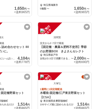
埼玉県鴻巣市
1,650
1,650
5種類
〜
円
〜
円
〜
+送料
965円
+送料
965円
注
文
受
付
停
止
中
健次
清岡賢
発送
注文から2~7日で発送
 詰め合わせセット 80
【固定種・農薬＆肥料不使用】季節
ぱいに。
のお野菜BOX きよさんセレクト
埼玉県坂戸市
4,104
2,000
80サイズ段ボールにいっぱいにお詰めします
女性が2-3日で消費できる量 60サイズ
〜
円
円
〜
+送料
778円
+送料
690円
注
文
受
付
停
止
定期
中
弘
大塚弘
発送
1週間に1回定期配送
と固定種野菜セット
木曜発:固定種/江戸東京野菜セット
【CSA】
郡瑞穂町
東京都西多摩郡瑞穂町
1,514
1,514
詰められるだけ
100サイズ箱に詰められるだけ
円
円
+送料
865円
+送料
865円