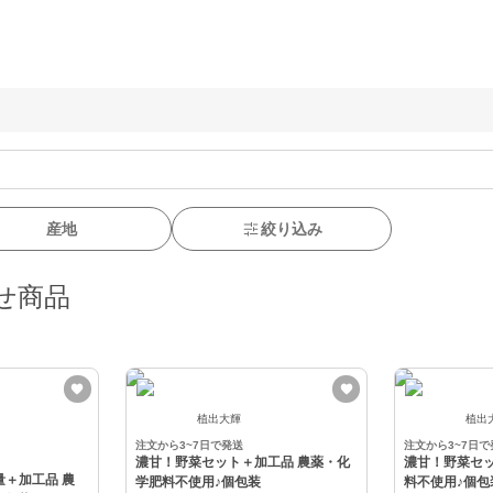
産地
絞り込み
せ商品
植出大輝
植出
注文から3~7日で発送
注文から3~7日で
濃甘！野菜セット＋加工品 農薬・化
濃甘！野菜セッ
量＋加工品 農
学肥料不使用♪個包装
料不使用♪個包