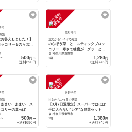
注
文
受
付
停
止
中
浩司
佐野浩司
発送
にお答えしました！】
注文から1~5日で発送
のらぼう菜 と スティックブロッ
ロッコリー＆のらぼう
コリー 寒さで糖度が グッ と上
市
神奈川県秦野市
がった組み合わせ
500
1,280
〜
1箱
円
〜
円
+送料
690円
+送料
745円
注
文
受
付
停
止
中
浩司
佐野浩司
発送
注文から1~5日で発送
】あまい あまい ス
【3月7日週限定】スーパーではほぼ
ッコリーの葉っぱ
手に入らない"レア"な野菜セット
市
神奈川県秦野市
500
1,380
〜
1箱
円
〜
円
+送料
690円
+送料
745円