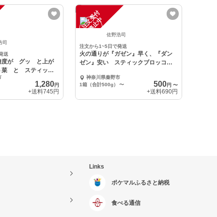
注
文
受
付
停
止
中
佐野浩司
浩司
注文から1~5日で発送
火の通りが『ガゼン』早く、『ダン
発送
糖度が グッ と上が
ゼン』安い スティックブロッコリ
う菜 と スティック
ーの葉っぱ
市
神奈川県秦野市
1,280
500
1箱（合計500g）
〜
円
円
〜
+送料
745円
+送料
690円
Links
ポケマルふるさと納税
食べる通信