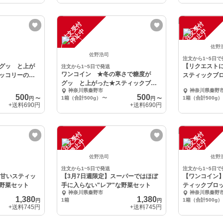
注
文
受
付
停
止
注
文
受
付
停
止
中
中
佐野
佐野浩司
注文から1~5日で
グッ と上が
【リクエスト
注文から1~5日で発送
ワンコイン ★冬の寒さで糖度が
ッコリーの葉
スティックブ
グッ と上がった★スティックブロ
菜の葉っぱ
神奈川県秦野市
神奈川県秦野
ッコリーの葉っぱ
500
500
1箱（合計500g）
〜
1箱（合計500g）
円
〜
円
〜
+送料
690円
+送料
690円
注
文
受
付
停
止
注
文
受
付
停
止
中
中
佐野浩司
佐野
注文から1~5日で発送
注文から1~5日で
い甘いスティッ
【3月7日週限定】スーパーではほぼ
【ワンコイン
野菜セット
手に入らない"レア"な野菜セット
ティックブロ
神奈川県秦野市
神奈川県秦野
1,380
1,380
1箱
1箱（合計500g）
円
円
+送料
745円
+送料
745円