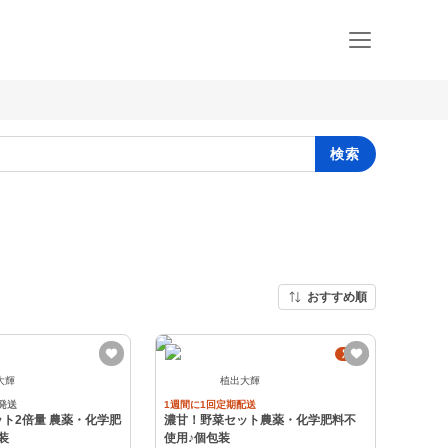
検索
おすすめ順
定期
大輝
植出大輝
発送
1週間に1回定期配送
ト2倍量 農薬・化学肥
濃甘！野菜セット農薬・化学肥料不
装
使用♪個包装