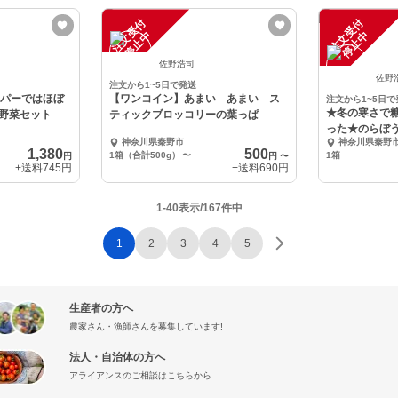
注
文
受
付
停
止
注
文
受
付
停
止
中
中
佐野浩司
佐野
注文から1~5日で発送
ーパーではほぼ
【ワンコイン】あまい あまい ス
注文から1~5日で
★冬の寒さで
な野菜セット
ティックブロッコリーの葉っぱ
った★のらぼ
神奈川県秦野市
神奈川県秦野
ブロッコリー
1,380
500
1箱（合計500g）
〜
1箱
円
円
〜
+送料
745円
+送料
690円
1-40表示/167件中
1
2
3
4
5
生産者の方へ
農家さん・漁師さんを募集しています!
法人・自治体の方へ
アライアンスのご相談はこちらから