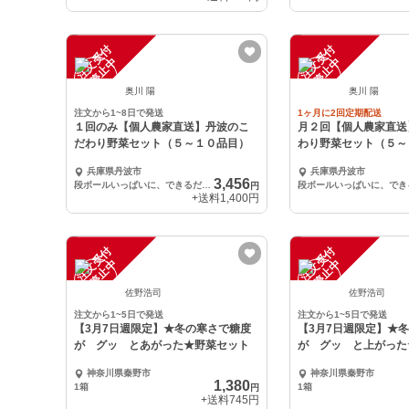
注
文
受
付
停
止
注
文
受
付
停
止
中
中
奥川 陽
奥川 陽
注文から1~8日で発送
1ヶ月に2回定期配送
１回のみ【個人農家直送】丹波のこ
月２回【個人農家直送
だわり野菜セット（５～１０品目）
わり野菜セット（５～
兵庫県丹波市
兵庫県丹波市
3,456
段ボールいっぱいに、できるだけ入れさせて頂きます
円
+送料
1,400円
注
文
受
付
停
止
注
文
受
付
停
止
中
中
佐野浩司
佐野浩司
注文から1~5日で発送
注文から1~5日で発送
【3月7日週限定】★冬の寒さで糖度
【3月7日週限定】★
が グッ とあがった★野菜セット
が グッ と上がった
神奈川県秦野市
神奈川県秦野市
1,380
1箱
1箱
円
+送料
745円