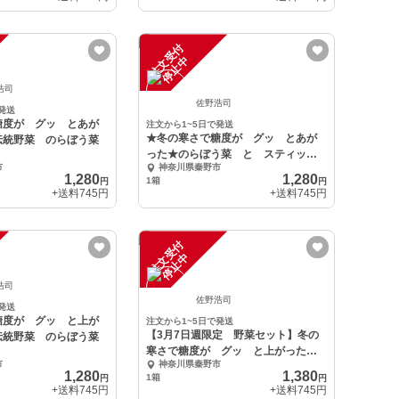
注
文
受
付
停
止
中
浩司
佐野浩司
発送
糖度が グッ とあが
注文から1~5日で発送
★冬の寒さで糖度が グッ とあが
伝統野菜 のらぼう菜
った★のらぼう菜 と スティック
市
神奈川県秦野市
ブロッコリー
1,280
1,280
1箱
円
円
+送料
745円
+送料
745円
注
文
受
付
停
止
中
浩司
佐野浩司
発送
糖度が グッ と上が
注文から1~5日で発送
【3月7日週限定 野菜セット】冬の
伝統野菜 のらぼう菜
寒さで糖度が グッ と上がった野
市
神奈川県秦野市
菜、揃いました
1,280
1,380
1箱
円
円
+送料
745円
+送料
745円