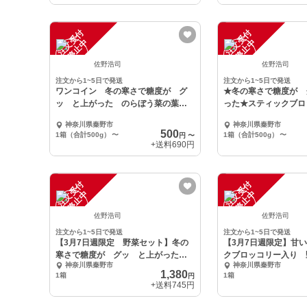
注
文
受
付
停
止
注
文
受
付
停
止
中
中
佐野浩司
佐野浩司
注文から1~5日で発送
注文から1~5日で発送
ワンコイン 冬の寒さで糖度が グ
★冬の寒さで糖度が 
ッ と上がった のらぼう菜の葉っ
った★スティックブロ
ぱ
っぱ
神奈川県秦野市
神奈川県秦野市
500
1箱（合計500g）
〜
1箱（合計500g）
〜
円
〜
+送料
690円
注
文
受
付
停
止
注
文
受
付
停
止
中
中
佐野浩司
佐野浩司
注文から1~5日で発送
注文から1~5日で発送
【3月7日週限定 野菜セット】冬の
【3月7日週限定】甘
寒さで糖度が グッ と上がった甘
クブロッコリー入り 
神奈川県秦野市
神奈川県秦野市
い野菜
1,380
1箱
1箱
円
+送料
745円