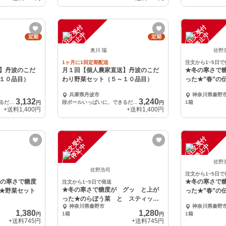
注
文
受
付
停
止
注
文
受
付
停
止
中
中
定期
定期
奥川 陽
佐野
1ヶ月に1回定期配送
注文から1~5日で
】丹波のこだ
月１回【個人農家直送】丹波のこだ
★冬の寒さで
１０品目）
わり野菜セット（５～１０品目）
った★”春”の
兵庫県丹波市
神奈川県秦野
3,132
3,240
段ボールいっぱいに、できるだけ入れさせて頂きます
段ボールいっぱいに、できるだけ入れさせて頂きます
1箱
円
円
+送料
1,400円
+送料
1,400円
注
文
受
付
停
止
注
文
受
付
停
止
中
中
佐野
佐野浩司
注文から1~5日で
冬の寒さで糖度
★冬の寒さで
注文から1~5日で発送
★冬の寒さで糖度が グッ と上が
★野菜セット
った★”春”の
った★のらぼう菜 と スティック
神奈川県秦野市
神奈川県秦野
ブロッコリー
1,380
1,280
1箱
1箱
円
円
+送料
745円
+送料
745円