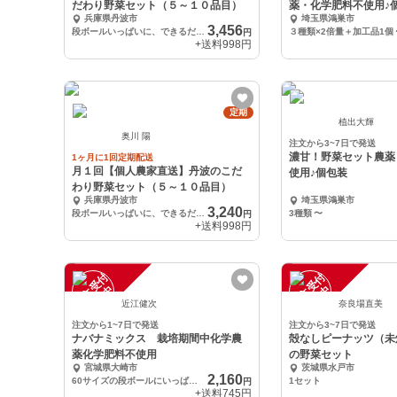
だわり野菜セット（５～１０品目）
薬・化学肥料不使用♪
兵庫県丹波市
埼玉県鴻巣市
3,456
段ボールいっぱいに、できるだけ入れさせて頂きます
３種類×2倍量＋加工品1個
円
+送料
998円
定期
植出大輝
奥川 陽
注文から3~7日で発送
濃甘！野菜セット農薬
1ヶ月に1回定期配送
月１回【個人農家直送】丹波のこだ
使用♪個包装
わり野菜セット（５～１０品目）
兵庫県丹波市
埼玉県鴻巣市
3,240
段ボールいっぱいに、できるだけ入れさせて頂きます
3種類
〜
円
+送料
998円
注
文
受
付
停
止
注
文
受
付
停
止
中
中
近江健次
奈良場直美
注文から1~7日で発送
注文から3~7日で発送
ナバナミックス 栽培期間中化学農
殻なしピーナッツ（未
薬化学肥料不使用
の野菜セット
宮城県大崎市
茨城県水戸市
2,160
60サイズの段ボールにいっぱいにお詰めします。
1セット
円
+送料
745円