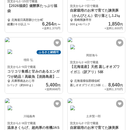
注文から1~15日で発送
【2026福袋】健酵豚たっぷり福
注文から2~7日で発送
自家栽培のお米で育てた諫美豚
袋
（かんびとん）切り落とし1.2㎏
北海道日高郡新ひだか町
長崎県諫早市
6,264
1,850
総量2キロ以上
〜
300ｇ×4パック
円
〜
円
+送料
1,370円
+送料
1,600円
ふるさと納税可
岡部海斗
増田 弘
注文から1~4日で発送
【北海道産】天然 蒸しオオズワ
注文から1~5日で発送
コリコリ食感と甘みのあるエンガ
イガニ（訳アリ）5杯
ワが絶品！高級魚【淡路島産】
兵庫県南あわじ市
北海道様似郡様似町
養殖鮃 皮無フィレ
5,400
8,640
1パック（約500ｇ）
蒸しオオズワイガニ5杯（北海道）
円
円
+送料
998円
+送料
1,370円
川端義寿
土井賢一郎
注文から1~8日で発送
注文から2~7日で発送
温泉きくらげ、超肉厚の有機JAS
自家栽培のお米で育てた諫美豚