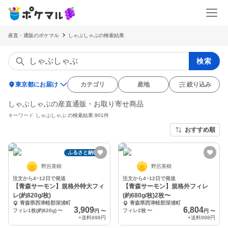
産直・通販のポケマル
しゃぶしゃぶの検索結果
検索
location_on
東京都にお届け
カテゴリ
産地
絞り込み
しゃぶしゃぶの産直通販・お取り寄せ商品
キーワード
しゃぶしゃぶ
の検索結果:901件
おすすめ順
ふるさと納税可
野呂英樹
野呂英樹
注文から4~12日で発送
注文から4~12日で発送
【青森サーモン】規格外特大フィ
【青森サーモン】規格外フィレ
レ(約820g/枚)
(約680g/枚)2枚〜
青森県西津軽郡深浦町
青森県西津軽郡深浦町
3,909
6,804
フィレ1枚(約820g)
〜
フィレ2枚
〜
円
〜
円
〜
+送料
998円
+送料
998円