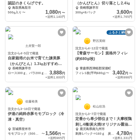
認証のきくらげです。
（かんびとん）切り落とし⒉4㎏
鳥取県鳥取市
長崎県諫早市
1,080
3,600
500g入り
〜
300g×8パック
円
〜
円
+送料
1,140円
+送料
1,765円
ふるさと納税可
野呂英樹
土井賢一郎
注文から4~12日で発送
【青森サーモン】規格外フィレ
注文から4~5日で発送
自家栽培のお米で育てた諫美豚
(約680g/枚)
（かんびとん）1.3㎏おすすめセ
長崎県諫早市
青森県西津軽郡深浦町
ットM
3,888
3,402
ロース300ｇ、バラ200ｇ、モモ200ｇ、モモ200ｇ、ウデ200ｇ、ひき肉200ｇ
フィレ1枚(平均680g)
〜
円
円
〜
+送料
1,600円
+送料
998円
佐藤裕美
松山欣浩
注文から3~10日で発送
伊達の純粋赤豚モモブロック（冷
注文から3~7日で発送
定番から希少部位まで！大摩桜鶏
凍・真空）
刺し4種/炭火焼/オリジナル醤油
宮城県登米市
鹿児島県南九州市
（冷凍）
1,566
4,780
モモブロック（500ｇ×1）
〜
刺身1パック⇒160ｇ 炭火焼⇒125ｇ オリジナル醤油⇒150ml
円
〜
円
+送料
965円
+送料
1,331円