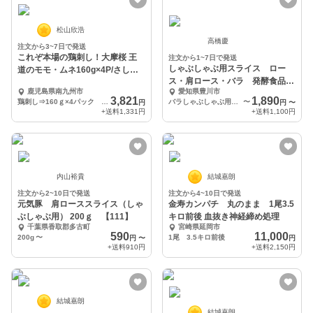
松山欣浩
高橋慶
注文から3~7日で発送
これぞ本場の鶏刺し！大摩桜 王
注文から1~7日で発送
しゃぶしゃぶ用スライス ロー
道のモモ・ムネ160g×4P/さしみ
ス・肩ロース・バラ 発酵食品を
醤油（冷凍
鹿児島県南九州市
愛知県豊川市
食べた豚「雪乃醸」
3,821
1,890
鶏刺し⇒160ｇ×4パック さしみ醤油⇒150ml×1本
バラしゃぶしゃぶ用 250g×2パック
〜
円
円
〜
+送料
1,331円
+送料
1,100円
内山裕貴
結城嘉朗
注文から2~10日で発送
注文から4~10日で発送
元気豚 肩ローススライス（しゃ
金寿カンパチ 丸のまま 1尾3.5
ぶしゃぶ用） 200ｇ 【111】
キロ前後 血抜き神経締め処理
千葉県香取郡多古町
宮崎県延岡市
590
11,000
200g
〜
1尾 3.5キロ前後
円
〜
円
+送料
910円
+送料
2,150円
結城嘉朗
結城嘉朗