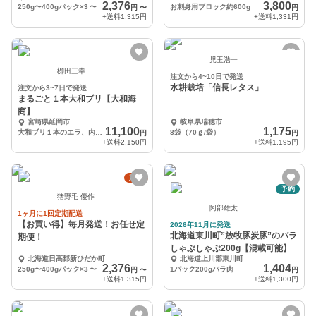
2,376
3,800
250g〜400gパック×3
〜
お刺身用ブロック約600g
円
〜
円
+送料
1,315円
+送料
1,331円
児玉浩一
栁田三幸
注文から4~10日で発送
水耕栽培「信長レタス」
注文から3~7日で発送
まるごと１本大和ブリ【大和海
商】
宮崎県延岡市
岐阜県瑞穂市
11,100
1,175
大和ブリ１本のエラ、内臓を処理したものとなります。
8袋（70ｇ/袋）
円
円
+送料
2,150円
+送料
1,195円
定期
予約
猪野毛 優作
阿部雄太
1ヶ月に1回定期配送
【お買い得】毎月発送！お任せ定
2026年11月に発送
北海道東川町”放牧豚炭豚”のバラ
期便！
しゃぶしゃぶ200g【混載可能】
北海道日高郡新ひだか町
北海道上川郡東川町
2,376
1,404
250g〜400gパック×3
〜
1パック200gバラ肉
円
〜
円
+送料
1,315円
+送料
1,300円