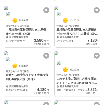
松山欣浩
松山欣浩
注文から3~7日で発送
注文から3~7日で発送
鹿児島の定番 鶏刺し★大摩桜
鹿児島の定番 鶏刺し★大摩桜食
食べ比べ4種（冷凍）
べ比べ4種×2P/さしみ醤油（冷
鹿児島県南九州市
鹿児島県南九州市
凍）
3,580
7,180
1パック⇒160g
〜
1パック⇒160g
円
〜
円
+送料
1,331円
+送料
1,600円
松山欣浩
松山欣浩
注文から3~7日で発送
定番から希少部位まで！大摩桜鶏
注文から3~7日で発送
これぞ本場の鶏刺し大摩桜 王道
刺し4種/炭火焼（冷凍）
のモモ・ムネ160g×4P/オリジナ
鹿児島県南九州市
鹿児島県南九州市
ル醤油（冷凍
4,180
3,821
刺身1パック⇒160ｇ
鶏刺し⇒160g×４ オリジナル醤油⇒150ml×1本
円
円
+送料
1,331円
+送料
1,331円