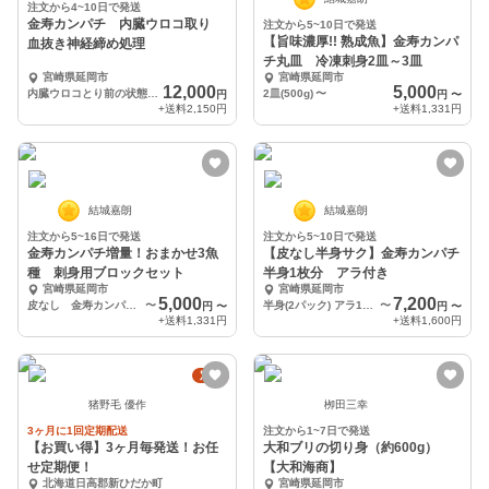
注文から4~10日で発送
金寿カンパチ 内臓ウロコ取り
注文から5~10日で発送
【旨味濃厚!! 熟成魚】金寿カンパ
血抜き神経締め処理
チ丸皿 冷凍刺身2皿～3皿
宮崎県延岡市
宮崎県延岡市
12,000
5,000
内臓ウロコとり前の状態で1尾3.5キロ前後
2皿(500g)
〜
円
円
〜
+送料
2,150円
+送料
1,331円
結城嘉朗
結城嘉朗
注文から5~16日で発送
注文から5~10日で発送
金寿カンパチ増量！おまかせ3魚
【皮なし半身サク】金寿カンパチ
種 刺身用ブロックセット
半身1枚分 アラ付き
宮崎県延岡市
宮崎県延岡市
5,000
7,200
皮なし 金寿カンパチ2パック＋各1パック✖︎2魚種
〜
半身(2パック) アラ1パック
〜
円
〜
円
〜
+送料
1,331円
+送料
1,600円
定期
猪野毛 優作
栁田三幸
3ヶ月に1回定期配送
注文から1~7日で発送
【お買い得】3ヶ月毎発送！お任
大和ブリの切り身（約600g）
せ定期便！
【大和海商】
北海道日高郡新ひだか町
宮崎県延岡市