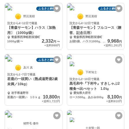
ふるさと納税可
ふるさと納税可
野呂英樹
野呂英樹
注文から4~12日で発送
注文から4~12日で発送
【青森サーモン】ハラス〔加熱
【青森サーモン】フルコース〈贈
用〕（1000g/袋）
答、記念日用〉
青森県西津軽郡深浦町
青森県西津軽郡深浦町
2,332
9,968
1000g/袋
〜
お頭5袋、ハラス1000g、フィレ1枚、ネギトロ500g、断面切り4袋
円
〜
円
+送料
998円
+送料
1,261円
ふるさと納税可
及川 真
下村知士
注文から1~7日で発送
若鹿の一頭買い（熟成遠野鹿2歳
注文から2~10日で発送
黒毛和牛『下村牛』すきしゃぶ2
未満／10kg）
種食べ比べセット 1.0㎏
岩手県遠野市
愛知県大府市
10,800
8,100
若鹿の一頭買い 1０ｋｇ
ロース500g、あかみ500g
円
円
+送料
1,722円
+送料
910円
猪野毛 優作
土井賢一郎