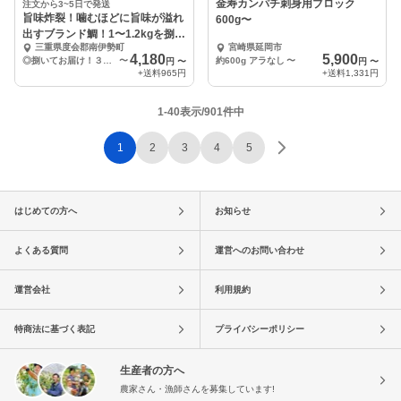
金寿カンパチ刺身用ブロック
注文から3~5日で発送
旨味炸裂！噛むほどに旨味が溢れ
600g〜
出すブランド鯛！1〜1.2kgを捌い
三重県度会郡南伊勢町
宮崎県延岡市
てお届け◎
4,180
5,900
◎捌いてお届け！３枚おろし（スキンレス）
〜
約600g アラなし
〜
円
〜
円
〜
+送料
965円
+送料
1,331円
1-40表示/901件中
1
2
3
4
5
はじめての方へ
お知らせ
よくある質問
運営へのお問い合わせ
運営会社
利用規約
特商法に基づく表記
プライバシーポリシー
生産者の方へ
農家さん・漁師さんを募集しています!