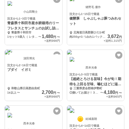
猪野毛 優作
小山田剛士
注文から1~15日で発送
健酵豚 しゃぶしゃぶ豚つみれセ
注文から1~3日で発送
青森県十和田市産水耕栽培のリー
ット
フレタスとサンチュのお試し詰合
青森県十和田市
北海道日高郡新ひだか町
せセット
1,480
3,672
1セット5袋入（ レタス１袋110g〜120g✕3、サンチュ1袋90g〜100g✕2）
〜
肉250g×3.つみれ1パック300g
円
〜
円
+送料
998円
+送料
1,315円
濵田博光
注文から2~16日で発送
西本光春
ブダイ イガミ
注文から3~5日で発送
【超絶とろける旨味】今が旬！期
待を上回る甘味、噛むほどに溢れ
和歌山県日高郡由良町
三重県度会郡南伊勢町
る旨味！
2,700
4,180
1k以上
〜
◎捌いてお届け！３枚おろし（スキンレス）
〜
円
〜
円
〜
+送料
998円
+送料
965円
結城嘉朗
西本光春
注文から4~14日で発送