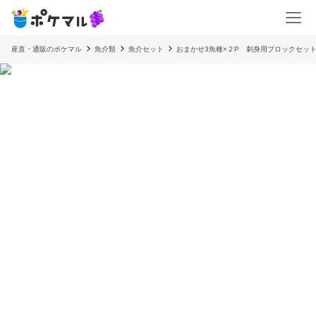
産直・通販のポケマル
魚介類
魚介セット
おまかせ3魚種×２P 刺身用ブロックセッ