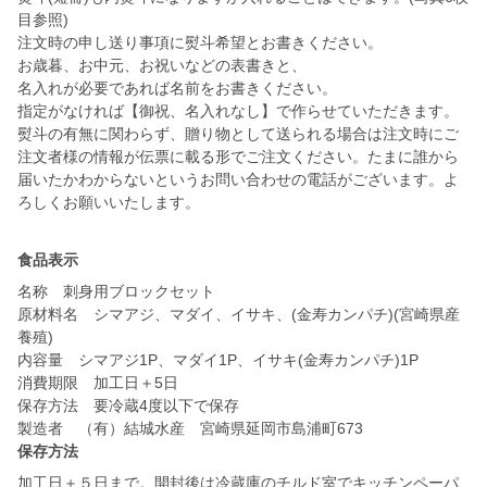
目参照)
注文時の申し送り事項に熨斗希望とお書きください。
お歳暮、お中元、お祝いなどの表書きと、
名入れが必要であれば名前をお書きください。
指定がなければ【御祝、名入れなし】で作らせていただきます。
熨斗の有無に関わらず、贈り物として送られる場合は注文時にご
注文者様の情報が伝票に載る形でご注文ください。たまに誰から
届いたかわからないというお問い合わせの電話がございます。よ
ろしくお願いいたします。
食品表示
名称 刺身用ブロックセット
原材料名 シマアジ、マダイ、イサキ、(金寿カンパチ)(宮崎県産
養殖)
内容量 シマアジ1P、マダイ1P、イサキ(金寿カンパチ)1P
消費期限 加工日＋5日
保存方法 要冷蔵4度以下で保存
製造者 （有）結城水産 宮崎県延岡市島浦町673
保存方法
加工日＋５日まで。開封後は冷蔵庫のチルド室でキッチンペーパ