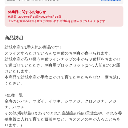
休業日に関するお知らせ
休業日: 2026年8月14日~2026年8月16日
上記のお盆休み期間は発送とお問い合わせ対応をお休みさせていただきます。
商品説明
結城水産で1番人気の商品です！
スライスするだけでいろんな魚種のお刺身が食べられます。
結城水産が取り扱う魚種ラインナップの中から３種類をおまかせ
で選ばせていただき、刺身用ブロックセット(2〜3人前)にてお届
けいたします。
本商品で結城水産が手塩にかけて育てた魚たちをぜひ一度お試し
ください。
⭐︎魚種一覧
金寿カンパチ、マダイ、イサキ、シマアジ、クロメジナ、メジ
ナ、ハマチ
その他(養殖場のまわりでとれた島浦島の旬の天然魚や、それを養
殖生簀に入れて育てた蓄養魚など、おススメの魚が入ることもあ
ります。)