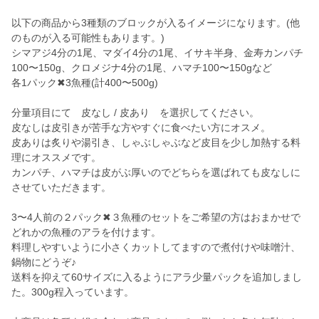
以下の商品から3種類のブロックが入るイメージになります。(他
のものが入る可能性もあります。)
シマアジ4分の1尾、マダイ4分の1尾、イサキ半身、金寿カンパチ
100〜150g、クロメジナ4分の1尾、ハマチ100〜150gなど
各1パック✖︎3魚種(計400〜500g)
分量項目にて 皮なし / 皮あり を選択してください。
皮なしは皮引きが苦手な方やすぐに食べたい方にオスメ。
皮ありは炙りや湯引き、しゃぶしゃぶなど皮目を少し加熱する料
理にオススメです。
カンパチ、ハマチは皮がぶ厚いのでどちらを選ばれても皮なしに
させていただきます。
3〜4人前の２パック✖︎３魚種のセットをご希望の方はおまかせで
どれかの魚種のアラを付けます。
料理しやすいように小さくカットしてますので煮付けや味噌汁、
鍋物にどうぞ♪
送料を抑えて60サイズに入るようにアラ少量パックを追加しまし
た。300g程入っています。