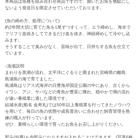
本商品は魚種を組み合わせ商品ですので、捌いたお魚を無駄にし
ないよう発送日を限定させていただいております。
(魚の締め方、処理について)
約2年間大切に育てた魚を1尾ずつすくって、エラ締めし、海水で
フリフリ血抜きしてできるだけ血を抜き、神経締めして冷やし込
みます。
そうすることで臭みがなく、旨味が出て、日持ちする魚を仕立て
ています。
↓漁場説明
まわりを黒潮が流れ、太平洋にぐるりと囲まれた宮崎県の離島、
島浦島の海で育てました。
島浦島はリアス式海岸の日豊海岸国定公園の中にあり、古くから
イワシ、アジ、サバなどの青魚が豊富に獲れ、穏やかで潮の流れ
が速い養殖業に適した環境です。
結城水産(船名 金寿丸)では50年以上養殖業を行ってきたノウハウ
を用いて、毎日の魚の状態や成長度合いに合わせた飼育管理を熟
練の職人が行っています。
ぜひ、素晴らしい環境で育ったお魚をお召し上がりください。
熨斗(短冊)も内熨斗になりますが入れることはできます。(写真6枚