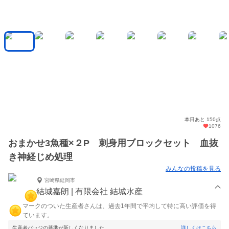
本日あと 150点
1076
おまかせ3魚種×２P 刺身用ブロックセット 血抜
き神経じめ処理
みんなの投稿を見る
宮崎県延岡市
結城嘉朗 | 有限会社 結城水産
マークのついた生産者さんは、過去1年間で平均して特に高い評価を得
ています。
生産者バッジの基準が新しくなりました。
詳しくはこちら