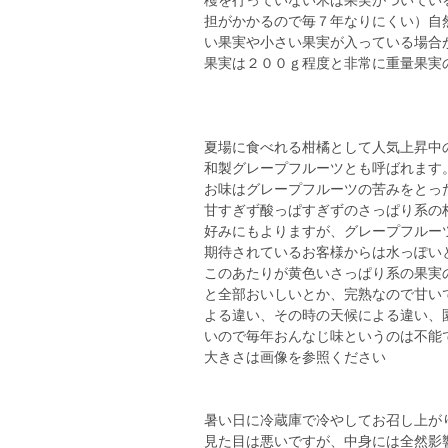
穫を行っていない木は果実がついてい
担がかかるので毎７年なりにくい）自
い果実や小さい果実が入っている場合
果実は２００ｇ程度と非常に重量果実
夏場に食べれる柑橘として人気上昇中
和製グレープフルーツとも呼ばれます
お味はグレープフルーツの苦みをとっ
甘すぎず酸っぱすぎずのさっぱり系の
好みにもよりますが、グレープフルー
期待されているお客様からは水っぽい
このあたりが黄色いさっぱり系の果実
と全部おいしいとか、完熟なので甘い
よる違い、その時の天候による違い、
いので毎年おんなじ味というのは不能
大きさは画像を参照ください
暑い日に冷蔵庫で冷やしてお召し上が
見た目は悪いですが、中身には全然影