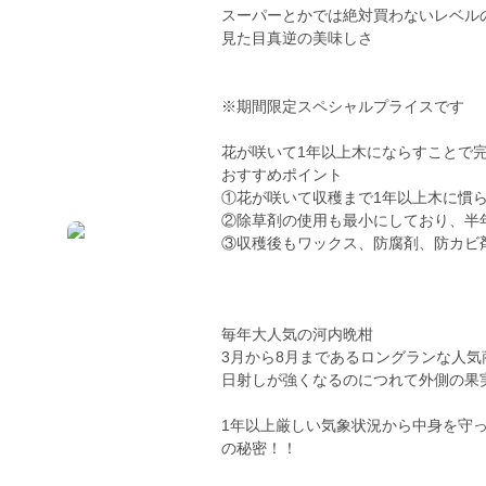
スーパーとかでは絶対買わないレベル
見た目真逆の美味しさ
※期間限定スペシャルプライスです
花が咲いて1年以上木にならすことで
おすすめポイント
①花が咲いて収穫まで1年以上木に慣
②除草剤の使用も最小にしており、半
③収穫後もワックス、防腐剤、防カビ
毎年大人気の河内晩柑
3月から8月まであるロングランな人気
日射しが強くなるのにつれて外側の果
1年以上厳しい気象状況から中身を守
の秘密！！