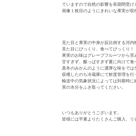
ていますので自然の影響を長期間受け
画像１枚目のようにきれいな果実が収穫時
見た目と果実の中身が反比例する河内
見た目にびっくり、食べてびっくり！
果実のお味はグレープフルーツから苦
甘すぎず、酸っぱすぎず夏に向けて食
真冬のみかんのように濃厚な味をでは
収穫したのち冷蔵庫にて鮮度管理を行
輸送中の気象状況によっては到着時に
実の水分をふき取ってください。
いつもありがとうございます。
皆様には平素よりたくさんご購入、リ