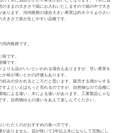
るので木に負担がかかり果実がおいしくなります。（木に負
然のままの大きさで箱にお入れいたしますので箱の中で大き
があります。河内晩柑の場合大きい果実は約８００ｇ小さい
の大きさで差が生じやすい品種です。
の河内晩柑です。
。
た味です。
柑橘です。
ツよりも品がいいといわれる場合もありますが、甘い果実を
とか味が薄いとかの評価もあります。
の好みの分かれるところだと思います。販売する側からする
ですよといえばもっと売れるのですが、自然物なので品種に
園地による違い、木による違いがあります。工業製品じゃな
です。自然物ゆえの違いをあえて楽しんでください。
りいただくのがおすすめの食べ方です。
響がありません。花が咲いて1年以上木にならして完熟にし