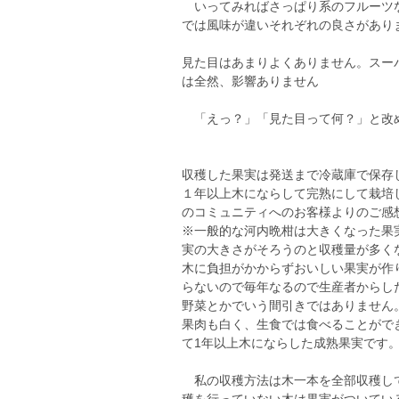
いってみればさっぱり系のフルーツな
では風味が違いそれぞれの良さがあり
見た目はあまりよくありません。スー
は全然、影響ありません
「えっ？」「見た目って何？」と改
収穫した果実は発送まで冷蔵庫で保存
１年以上木にならして完熟にして栽培
のコミュニティへのお客様よりのご感
※一般的な河内晩柑は大きくなった果
実の大きさがそろうのと収穫量が多く
木に負担がかからずおいしい果実が作
らないので毎年なるので生産者からし
野菜とかでいう間引きではありません
果肉も白く、生食では食べることがで
て1年以上木にならした成熟果実です
私の収穫方法は木一本を全部収穫して