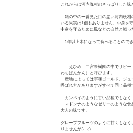
これからは河内晩柑のさっぱりした味
箱の中の一番見た目の悪い河内晩柑の
いる果実は1個もありません。中身を
中身を守るために風などの自然と戦っ
1年以上木になって食べることのでき
えひめ 二宮果樹園の中でリピート
わちばんかん）と呼びます。
産地によっては宇和ゴールド、ジュー
呼ばれ方がありますがすべて同じ品種
カンペイのように甘い品種でもなく
マドンナのようなゼリーのような食
大人の味です。
グレープフルーツのように甘くもなく
りませんが(-_-;)