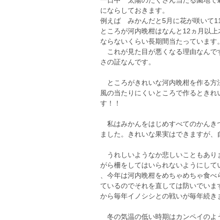
一日中 太陽のたくさん当たる園地で
にならしておきます。
例えば みかんだと5月に花が咲いて1
ところが河内晩柑はなんと12ヵ月以
ならないくらい長期間当たっています
これが見た目が悪くなる理由なんです
さの証なんです。
ところがきれいな河内晩柑を作る方法
風の当たりにくいところで作るときれ
す！！
私はみかんをはじめすべてのかんきつ
ました。きれいな果実はできますが、
うれしいようなか悲しいこともありま
がら柵をしてはいられないようにして
、今年は河内晩柑をめちゃめちゃ食べ
ているのでそれを直しては防いでいま
から毎年イノシシとの戦いが毎年続きますが
冬の気温の低い時期はカンペイのよう