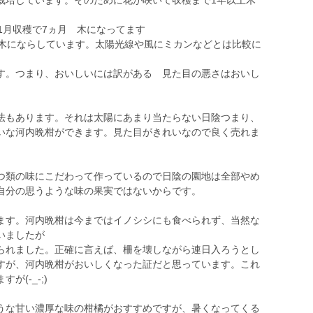
栽培しています。そのために花が咲いて収穫まで1年以上木
1月収穫で7ヵ月 木になってます
上木にならしています。太陽光線や風にミカンなどとは比較に
。
。つまり、おいしいには訳がある 見た目の悪さはおいし
もあります。それは太陽にあまり当たらない日陰つまり、
いな河内晩柑ができます。見た目がきれいなので良く売れま
類の味にこだわって作っているので日陰の園地は全部やめ
自分の思うような味の果実ではないからです。
す。河内晩柑は今まではイノシシにも食べられず、当然な
いましたが
られました。正確に言えば、柵を壊しながら連日入ろうとし
すが、河内晩柑がおいしくなった証だと思っています。これ
(-_-;)
な甘い濃厚な味の柑橘がおすすめですが、暑くなってくる