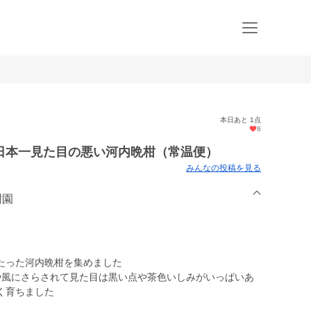
本日あと 1点
8
日本一見た目の悪い河内晩柑（常温便）
みんなの投稿を見る
樹園
たった河内晩柑を集めました
や風にさらされて見た目は黒い点や茶色いしみがいっぱいあ
く育ちました