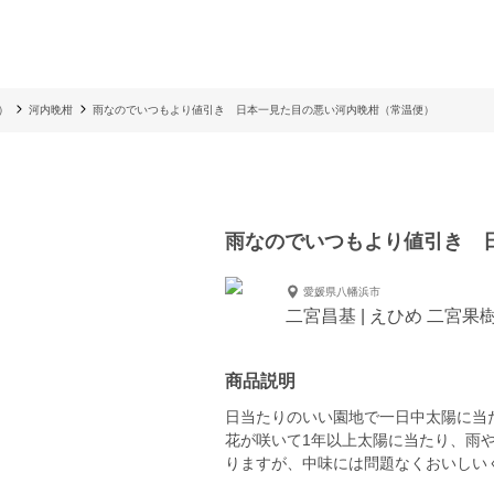
）
河内晩柑
雨なのでいつもより値引き 日本一見た目の悪い河内晩柑（常温便）
雨なのでいつもより値引き 
愛媛県八幡浜市
二宮昌基 | えひめ 二宮果
商品説明
日当たりのいい園地で一日中太陽に当
花が咲いて1年以上太陽に当たり、雨
りますが、中味には問題なくおいしい