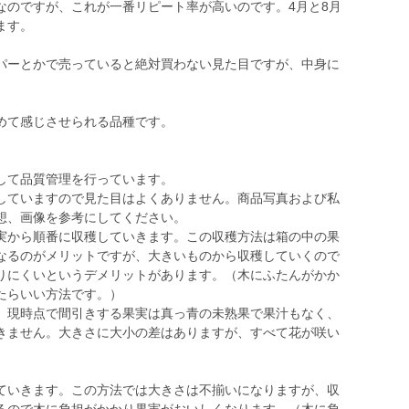
のですが、これが一番リピート率が高いのです。4月と8月
ます。
パーとかで売っていると絶対買わない見た目ですが、中身に
めて感じさせられる品種です。
して品質管理を行っています。
していますので見た目はよくありません。商品写真および私
想、画像を参考にしてください。
実から順番に収穫していきます。この収穫方法は箱の中の果
なるのがメリットですが、大きいものから収穫していくので
りにくいというデメリットがあります。（木にふたんがかか
たらいい方法です。）
。現時点で間引きする果実は真っ青の未熟果で果汁もなく、
きません。大きさに大小の差はありますが、すべて花が咲い
。
いきます。この方法では大きさは不揃いになりますが、収