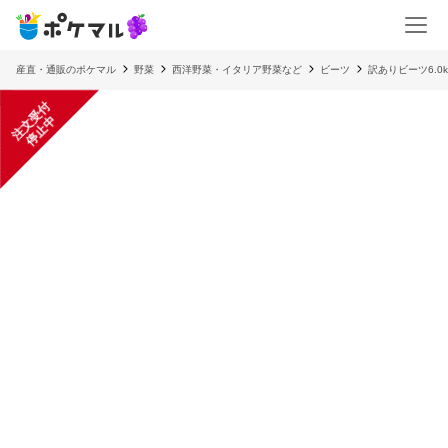
産直・通販のポケマル
野菜
西洋野菜・イタリア野菜など
ビーツ
訳ありビーツ6.0
注
文
受
付
停
止
中