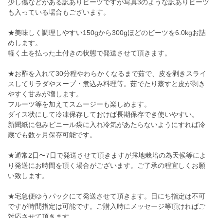
少し傷などがある訳ありビーツですが写真3のような訳ありビーツ
も入っている場合もございます。
★美味しく調理しやすい150gから300gほどのビーツを6.0kgお詰
めします。
軽く土を払った土付きの状態で発送させて頂きます。
★お酢を入れて30分程やわらかくなるまで茹で、皮を剥きスライ
スしてサラダやスープ・煮込み料理等。茹でたり蒸すと皮が剥き
やすく甘みが増します。
フルーツ等を加えてスムージーも楽しめます。
ダイス状にして冷凍保存しておけば長期保存でき使いやすい。
新聞紙に包みビニール袋に入れ冷気があたらないようにすれば冷
蔵でも数ヶ月保存可能です。
★通常2日〜7日で発送させて頂きますが露地栽培の為天候等によ
り発送にお時間を頂く場合がございます。ご了承の程宜しくお願
い致します。
★宅急便ゆうパックにて発送させて頂きます。日にち指定は不可
ですが時間指定は可能です。ご購入時にメッセージ等頂ければご
対応させて頂きます。