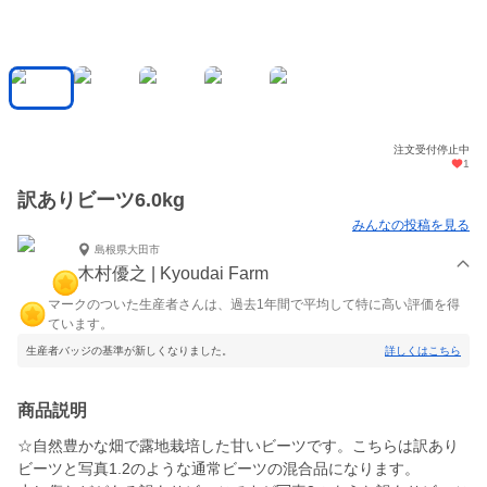
注文受付停止中
1
訳ありビーツ6.0kg
みんなの投稿を見る
島根県大田市
木村優之 | Kyoudai Farm
マークのついた生産者さんは、過去1年間で平均して特に高い評価を得
ています。
生産者バッジの基準が新しくなりました。
詳しくはこちら
商品説明
☆自然豊かな畑で露地栽培した甘いビーツです。こちらは訳あり
ビーツと写真1.2のような通常ビーツの混合品になります。