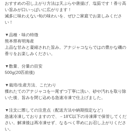
おすすめの召し上がり方法は天ぷらや唐揚げ、塩茹です！香り高
い旨みが口いっぱいに広がります！
滅多に味わえない旬の味わいを、ぜひご家庭でお楽しみくださ
い！
▼品種・味の特徴
熊本県有明海産
上品な甘みと凝縮された旨み。アナジャコならではの豊かな磯の
香りをお楽しみください。
▼数量、分量の目安
500g(20匹前後)
▼栽培/生産方法、こだわり
獲れたてのアナジャコを一尾ずつ丁寧に洗い、砂や汚れを取り除
いた後、旨みを閉じ込める急速冷凍で仕上げました。
▼注文に際しての注意点（配送方法や納期指定など）
急速冷凍しておりますので、－18℃以下の冷凍庫で保管してくだ
さい。解凍後は再冷凍せず、なるべく早めにお召し上がりくださ
い。