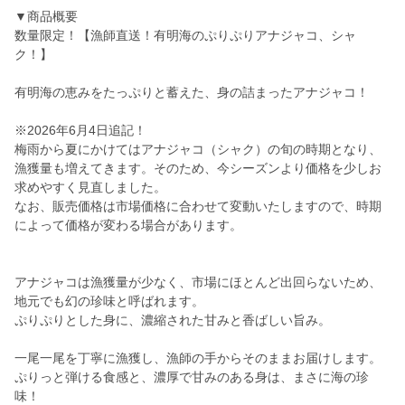
▼商品概要
数量限定！【漁師直送！有明海のぷりぷりアナジャコ、シャ
ク！】
有明海の恵みをたっぷりと蓄えた、身の詰まったアナジャコ！
※2026年6月4日追記！
梅雨から夏にかけてはアナジャコ（シャク）の旬の時期となり、
漁獲量も増えてきます。そのため、今シーズンより価格を少しお
求めやすく見直しました。
なお、販売価格は市場価格に合わせて変動いたしますので、時期
によって価格が変わる場合があります。
アナジャコは漁獲量が少なく、市場にほとんど出回らないため、
地元でも幻の珍味と呼ばれます。
ぷりぷりとした身に、濃縮された甘みと香ばしい旨み。
一尾一尾を丁寧に漁獲し、漁師の手からそのままお届けします。
ぷりっと弾ける食感と、濃厚で甘みのある身は、まさに海の珍
味！