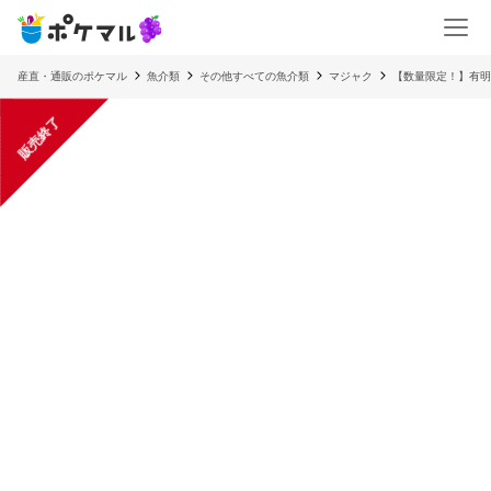
産直・通販のポケマル
魚介類
その他すべての魚介類
マジャク
【数量限定！】有明
販売終了