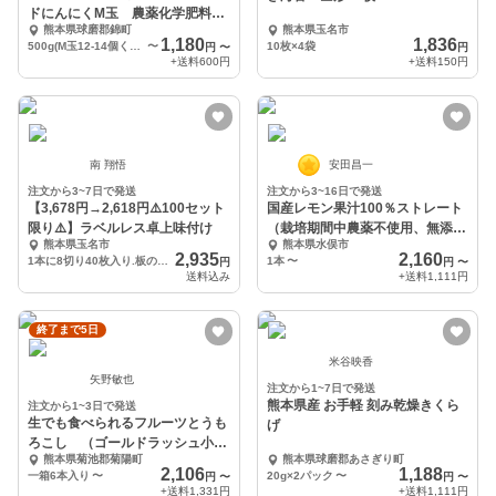
ドにんにくM玉 農薬化学肥料不
熊本県球磨郡錦町
熊本県玉名市
使用
1,180
1,836
500g(M玉12-14個くらい) レターパック
〜
10枚×4袋
円
〜
円
+送料
600円
+送料
150円
南 翔悟
安田昌一
注文から3~7日で発送
注文から3~16日で発送
【3,678円→2,618円⚠️100セット
国産レモン果汁100％ストレート
限り⚠️】ラベルレス卓上味付け
（栽培期間中農薬不使用、無添
熊本県玉名市
熊本県水俣市
加）
2,935
2,160
1本に8切り40枚入り.板のり5枚分
1本
〜
円
円
〜
送料込み
+送料
1,111円
終了まで5日
米谷映香
矢野敏也
注文から1~7日で発送
熊本県産 お手軽 刻み乾燥きくら
注文から1~3日で発送
生でも食べられるフルーツとうも
げ
ろこし （ゴールドラッシュ小さ
熊本県菊池郡菊陽町
熊本県球磨郡あさぎり町
めサイズ）
2,106
1,188
一箱6本入り
〜
20g×2パック
〜
円
〜
円
〜
+送料
1,331円
+送料
1,111円