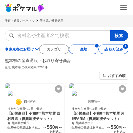
産直・通販のポケマル
熊本県の検索結果
検索
location_on
東京都にお届け
カテゴリ
産地
絞り込み
熊本県の産直通販・お取り寄せ商品
産地
熊本県
の検索結果:3208件
おすすめ順
西村哲也
河野智一
注文から当日~10日で発送
注文から当日~10日で発送
【応援商品】令和8年熊本地震 西
【応援商品】令和8年熊本地震 河
村農園（復興応援チケット）
野FARM（復興応援チケット）
熊本県宇城市
熊本県宇土市
550
550
生産物の発送はありません（PC壁紙データ 1種類）
〜
生産物の発送はありません（PC壁紙データ 1種類）
〜
円
〜
円
〜
送料込み
送料込み