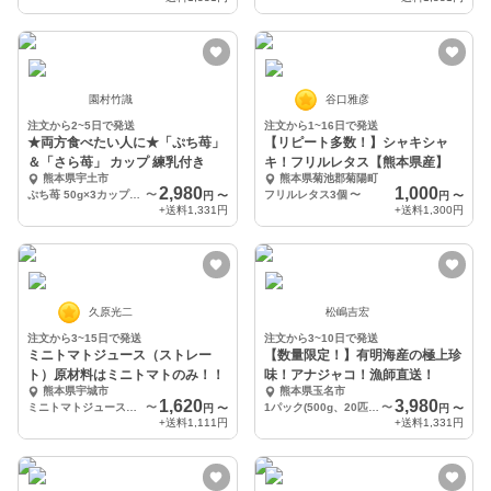
園村竹識
谷口雅彦
注文から2~5日で発送
注文から1~16日で発送
★両方食べたい人に★「ぷち苺」
【リピート多数！】シャキシャ
＆「さら苺」 カップ 練乳付き
キ！フリルレタス【熊本県産】
熊本県宇土市
熊本県菊池郡菊陽町
2,980
1,000
ぷち苺 50g×3カップ、さら苺 50g×3カップ
〜
フリルレタス3個
〜
円
〜
円
〜
+送料
1,331円
+送料
1,300円
久原光二
松嶋吉宏
注文から3~15日で発送
注文から3~10日で発送
ミニトマトジュース（ストレー
【数量限定！】有明海産の極上珍
ト）原材料はミニトマトのみ！！
味！アナジャコ！漁師直送！
熊本県宇城市
熊本県玉名市
1,620
3,980
ミニトマトジュース（ストレート）500 ml 1本
〜
1パック(500g、20匹前後)
〜
円
〜
円
〜
+送料
1,111円
+送料
1,331円