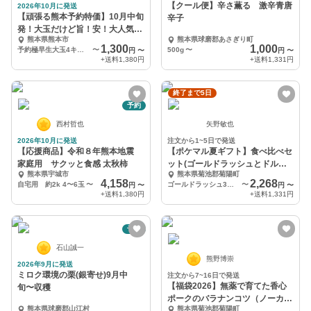
【クール便】辛さ薫る 激辛青唐
2026年10月に発送
【頑張る熊本予約特価】10月中旬
辛子
発！大玉だけど旨！安！大人気で
熊本県熊本市
熊本県球磨郡あさぎり町
す
1,300
1,000
予約極早生大玉4キロ（15個〜25個）
〜
500g
〜
円
〜
円
〜
+送料
1,380円
+送料
1,331円
終了まで5日
予約
西村哲也
矢野敏也
2026年10月に発送
注文から1~5日で発送
【応援商品】令和８年熊本地震
【ポケマル夏ギフト】食べ比べセ
家庭用 サクッと食感 太秋柿
ット(ゴールドラッシュとドルチ
熊本県宇城市
熊本県菊池郡菊陽町
ェドリーム)
4,158
2,268
自宅用 約2k 4〜6玉
〜
ゴールドラッシュ3本、ドルチェドリーム3本
〜
円
〜
円
〜
+送料
1,380円
+送料
1,331円
予約
石山誠一
熊野博崇
2026年9月に発送
ミロク環境の栗(銀寄せ)9月中
注文から7~16日で発送
【福袋2026】無薬で育てた香心
旬〜収穫
ポークのバラナンコツ（ノーカッ
熊本県球磨郡山江村
熊本県菊池郡菊陽町