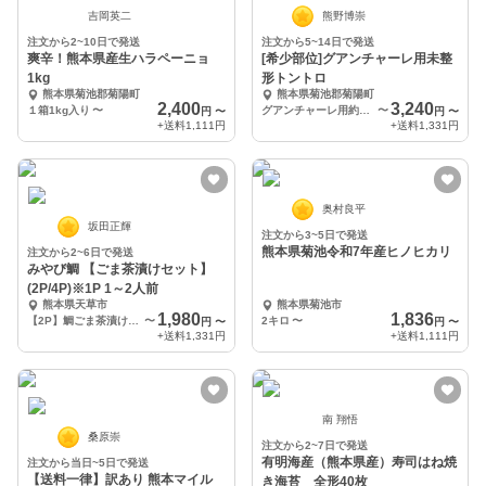
吉岡英二
熊野博崇
注文から2~10日で発送
注文から5~14日で発送
爽辛！熊本県産生ハラペーニョ
[希少部位]グアンチャーレ用未整
1kg
形トントロ
熊本県菊池郡菊陽町
熊本県菊池郡菊陽町
2,400
3,240
１箱1kg入り
〜
グアンチャーレ用約1.2㎏
〜
円
〜
円
〜
+送料
1,111円
+送料
1,331円
奥村良平
坂田正輝
注文から3~5日で発送
熊本県菊池令和7年産ヒノヒカリ
注文から2~6日で発送
みやび鯛 【ごま茶漬けセット】
(2P/4P)※1P 1～2人前
熊本県天草市
熊本県菊池市
1,980
1,836
【2P】鯛ごま茶漬け2Pセット
〜
2キロ
〜
円
〜
円
〜
+送料
1,331円
+送料
1,111円
南 翔悟
桑原崇
注文から2~7日で発送
有明海産（熊本県産）寿司はね焼
注文から当日~5日で発送
【送料一律】訳あり 熊本マイル
き海苔 全形40枚