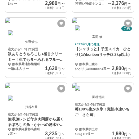
ト）
2,980
2,376
1kg
〜
[不揃い特価]ナンコツ1.0～1.1㎏
〜
円
〜
円
〜
+送料
1,331円
+送料
1,331円
予約
富岡 修
矢野敏也
2027年5月に発送
【シャリっと】子玉スイカ ひと
注文から1~3日で発送
訳ありとうもろこし⭐︎極甘クリー
りじめbonbonリッチ(2.3kp以上)
ミー！生でも食べられるフルーツ
熊本県菊池郡菊陽町
熊本県山鹿市
とうもろこし
1,620
2,800
一箱6本入り
〜
ひとりじめbonbon1玉
〜
円
〜
円
〜
+送料
1,331円
+送料
1,380円
園村竹識
注文から2~5日で発送
打越友香
苺100%生かき氷！完熟冷凍いち
注文から2~5日で発送
ご「さら苺」
無添加レシピ付き★阿蘇から届く
まぼろしの魚・かわべの湧水やま
熊本県阿蘇郡高森町
熊本県宇土市
め～老舗旅館お墨付き
3,235
1,980
7匹
〜
500gｘ1袋
〜
円
〜
円
〜
+送料
1,331円
+送料
1,331円