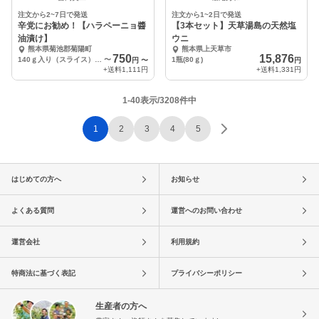
注文から2~7日で発送
注文から1~2日で発送
辛党にお勧め！【ハラペーニョ醬
【3本セット】天草湯島の天然塩
油漬け】
ウニ
熊本県菊池郡菊陽町
熊本県上天草市
750
15,876
140ｇ入り（スライス）1本
〜
1瓶(80ｇ)
円
〜
円
+送料
1,111円
+送料
1,331円
1-40表示/3208件中
1
2
3
4
5
はじめての方へ
お知らせ
よくある質問
運営へのお問い合わせ
運営会社
利用規約
特商法に基づく表記
プライバシーポリシー
生産者の方へ