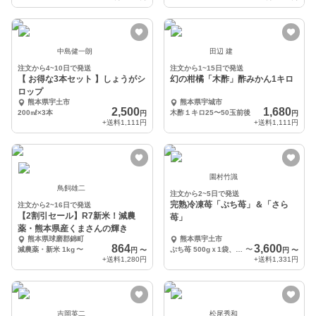
中島健一朗
田辺 建
注文から4~10日で発送
注文から1~15日で発送
【 お得な3本セット 】しょうがシ
幻の柑橘「木酢」酢みかん1キロ
ロップ
熊本県宇土市
熊本県宇城市
2,500
1,680
200㎖×3本
木酢１キロ25〜50玉前後
円
円
+送料
1,111円
+送料
1,111円
園村竹識
鳥飼雄二
注文から2~5日で発送
完熟冷凍苺「ぷち苺」＆「さら
注文から2~16日で発送
【2割引セール】R7新米！減農
苺」
薬・熊本県産くまさんの輝き
熊本県球磨郡錦町
熊本県宇土市
864
3,600
減農薬・新米 1kg
〜
ぷち苺 500gｘ1袋、さら苺 500gｘ1袋
〜
円
〜
円
〜
+送料
1,280円
+送料
1,331円
吉岡英二
松尾秀和