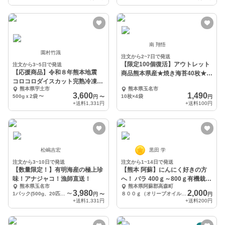
南 翔悟
園村竹識
注文から2~7日で発送
【限定100個復活】アウトレット
注文から3~5日で発送
【応援商品】令和８年熊本地震
商品熊本県産★焼き海苔40枚★訳
コロコロダイスカット完熟冷凍い
あり
熊本県宇土市
熊本県玉名市
ちご「ぷち苺」1kg
3,600
1,490
500gｘ2袋
〜
10枚×4袋
円
〜
円
+送料
1,331円
+送料
100円
松嶋吉宏
黒田 学
注文から3~10日で発送
注文から1~14日で発送
【数量限定！】有明海産の極上珍
【熊本 阿蘇】にんにく好きの方
味！アナジャコ！漁師直送！
へ！ バラ 400ｇ～800ｇ有機栽培
熊本県玉名市
熊本県阿蘇郡高森町
農薬不使用
3,980
2,000
1パック(500g、20匹前後)
〜
８００ｇ（オリーブオイル漬けやしょうゆ漬、たくさん食べたい人向）
円
〜
円
+送料
1,331円
+送料
200円