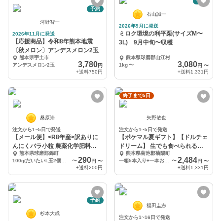
予約
予約
石山誠一
河野智一
2026年9月に発送
ミロク環境の利平栗(サイズM〜
2026年11月に発送
【応援商品】令和8年熊本地震
3L) 9月中旬〜収穫
〔秋メロン〕アンデスメロン2玉
熊本県宇土市
熊本県球磨郡山江村
3,780
3,080
アンデスメロン2玉
1kg
〜
円
円
〜
+送料
750円
+送料
1,331円
終了まで5日
桑原崇
矢野敏也
注文から1~5日で発送
注文から1~5日で発送
【メール便】<R8年産>訳ありに
【ポケマル夏ギフト】【ドルチェ
んにくバラ小粒 農薬化学肥料不
ドリーム】 生でも食べられると
熊本県球磨郡錦町
熊本県菊池郡菊陽町
使用
うもろこし
290
2,484
100g(だいたいL玉2個分に相当する量)
〜
一箱5本入り+一本おまけ
〜
円
〜
円
〜
+送料
200円
+送料
1,331円
予約
福田圭志
杉本大成
注文から1~16日で発送