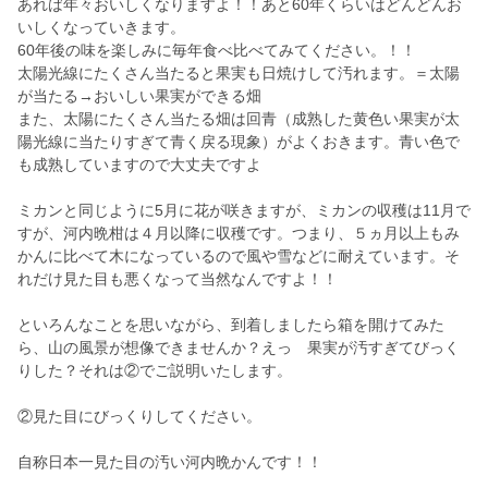
あれば年々おいしくなりますよ！！あと60年くらいはどんどんお
いしくなっていきます。
60年後の味を楽しみに毎年食べ比べてみてください。！！
太陽光線にたくさん当たると果実も日焼けして汚れます。＝太陽
が当たる→おいしい果実ができる畑
また、太陽にたくさん当たる畑は回青（成熟した黄色い果実が太
陽光線に当たりすぎて青く戻る現象）がよくおきます。青い色で
も成熟していますので大丈夫ですよ
ミカンと同じように5月に花が咲きますが、ミカンの収穫は11月で
すが、河内晩柑は４月以降に収穫です。つまり、５ヵ月以上もみ
かんに比べて木になっているので風や雪などに耐えています。そ
れだけ見た目も悪くなって当然なんですよ！！
といろんなことを思いながら、到着しましたら箱を開けてみた
ら、山の風景が想像できませんか？えっ 果実が汚すぎてびっく
りした？それは②でご説明いたします。
②見た目にびっくりしてください。
自称日本一見た目の汚い河内晩かんです！！