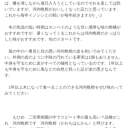
ば、柵を壊しながら連日入ろうとしているのでそれを直しては防
いでいますが、河内晩柑がおいしくなった証だと思っています。
これから毎年イノシシとの戦いが毎年続きますが(-_-;)
冬の気温の低い時期はカンペイのような甘い濃厚な味の柑橘が
おすすめですが、暑くなってくるこれからは河内晩柑のさっぱり
した味がおすすめです。旬のスタートです。
箱の中の一番見た目の悪い河内晩柑の皮を剥いでみてくださ
い。外側の皮のように中味の汚れている果実は1個もありません。
中身を守るために皮がすべての犠牲となっているのです。1年以上
も中身を守るために風などの自然と戦った証が皮の悪さなんで
す。
1年以上木になって食べることのできる河内晩柑をぜひ味わって
みてください
えひめ 二宮果樹園の中でリピート率の最も高い？品種がこ
れ 河内晩柑です 河内晩柑（かわちばんかん）と呼びます。