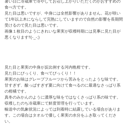
暑い日に冷蔵庫で冷やしてお召し上がりいただくのがおすすめの
食べ方です。
見た目は悪いですが、中身には全然影響がありません。花が咲い
て1年以上木にならして完熟にしていますので自然の影響を長期間
受けるので見た目は悪いです。
画像１枚目のようにきれいな果実が収穫時期には見事に見た目が
悪くなります‼️(-_-;)
見た目と果実の中身が反比例する河内晩柑です。
見た目にびっくり、食べてびっくり！！
果実のお味はグレープフルーツから苦みをとったような味です。
甘すぎず、酸っぱすぎず夏に向けて食べるのに最適なさっぱり系
の柑橘です。
真冬のみかんのように濃厚な味をではなくさっぱり系の味です。
収穫したのち冷蔵庫にて鮮度管理を行っています。
輸送中の気象状況によっては到着時に結露している場合がありま
す。この場合はタオルで優しく果実の水分をふき取ってくださ
い。