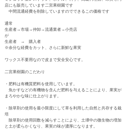
店にも販売しています二宮果樹園です
中間流通経費を削除していますのでできるこの価格です
通常
生産者→市場→仲卸→流通業者→小売店
が
生産者 → 購入者
※余分な経費をカット、さらに新鮮な果実
ワックス不要用なので皮まで安全安心です。
二宮果樹園のこだわり
・肥料は有機質肥料を使用しています。
魚かすなどの有機物を含んだ肥料を与えることにより、果実が
まろやかな味に仕上がります。
・除草剤の使用を最小限度にして草を利用した自然と共存する栽
培
除草剤の使用回数を減らすことにより、土壌中の微生物の増加
と土が柔らかくなり、果実の味が濃厚になります。