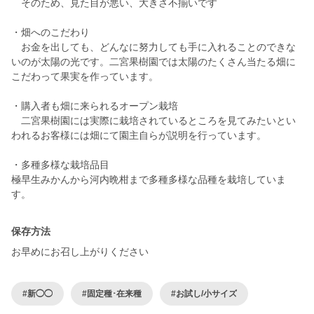
そのため、見た目が悪い、大きさ不揃いです
・畑へのこだわり
お金を出しても、どんなに努力しても手に入れることのできな
いのが太陽の光です。二宮果樹園では太陽のたくさん当たる畑に
こだわって果実を作っています。
・購入者も畑に来られるオープン栽培
二宮果樹園には実際に栽培されているところを見てみたいとい
われるお客様には畑にて園主自らが説明を行っています。
・多種多様な栽培品目
極早生みかんから河内晩柑まで多種多様な品種を栽培していま
保存方法
お早めにお召し上がりください
#新◯◯
#固定種･在来種
#お試し/小サイズ