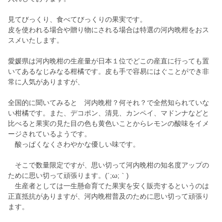
見てびっくり、食べてびっくりの果実です。
皮を使われる場合や贈り物にされる場合は特選の河内晩柑をおス
スメいたします。
愛媛県は河内晩柑の生産量が日本１位でどこの産直に行っても置
いてあるなじみなる柑橘です。皮も手で容易にはぐことができ非
常に人気がありますが、
全国的に聞いてみると 河内晩柑？何それ？で全然知られていな
い柑橘です。また、デコポン、清見、カンペイ、マドンナなどと
比べると果実の見た目の色も黄色いことからレモンの酸味をイメ
ージされているようです。
酸っぱくなくさわやかな優しい味です。
そこで数量限定ですが、思い切って河内晩柑の知名度アップの
ために思い切って頑張ります。(´;ω;｀)
生産者としては一生懸命育てた果実を安く販売するというのは
正直抵抗がありますが、河内晩柑普及のために思い切って頑張り
ます。