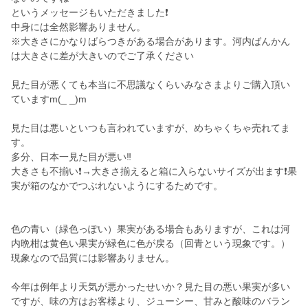
というメッセージもいただきました❗
中身には全然影響ありません。
※大きさにかなりばらつきがある場合があります。河内ばんかん
は大きさに差が大きいのでご了承ください
見た目が悪くても本当に不思議なくらいみなさまよりご購入頂い
ていますm(_ _)m
見た目は悪いといつも言われていますが、めちゃくちゃ売れてま
す。
多分、日本一見た目が悪い‼️
大きさも不揃い❗→大きさ揃えると箱に入らないサイズが出ます❗果
実が箱のなかでつぶれないようにするためです。
色の青い（緑色っぽい）果実がある場合もありますが、これは河
内晩柑は黄色い果実が緑色に色が戻る（回青という現象です。）
現象なので品質には影響ありません。
今年は例年より天気が悪かったせいか？見た目の悪い果実が多い
ですが、味の方はお客様より、ジューシー、甘みと酸味のバラン