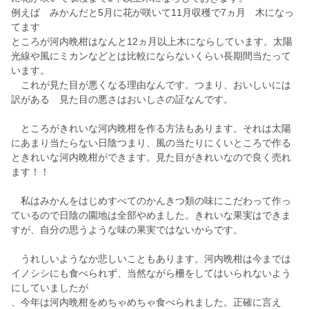
例えば みかんだと5月に花が咲いて11月収穫で7ヵ月 木になっ
てます
ところが河内晩柑はなんと12ヵ月以上木にならしています。太陽
光線や風にミカンなどとは比較にならないくらい長期間当たって
います。
これが見た目が悪くなる理由なんです。つまり、おいしいには
訳がある 見た目の悪さはおいしさの証なんです。
ところがきれいな河内晩柑を作る方法もあります。それは太陽
にあまり当たらない日陰つまり、風の当たりにくいところで作る
ときれいな河内晩柑ができます。見た目がきれいなので良く売れ
ます！！
私はみかんをはじめすべてのかんきつ類の味にこだわって作っ
ているので日陰の園地は全部やめました。きれいな果実はできま
すが、自分の思うような味の果実ではないからです。
うれしいようなか悲しいこともあります。河内晩柑は今までは
イノシシにも食べられず、当然ながら柵をしてはいられないよう
にしていましたが
、今年は河内晩柑をめちゃめちゃ食べられました。正確に言え