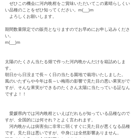
ぜひこの機会に河内晩柑をご賞味いただいてこの素晴らしくい
い品種のことをぜひ知ってください。m(__)m
よろしくお願いします。
期間数量限定での販売となりますのでお早めにお申し込みくださ
い。
m(__)m
太陽のたくさん当たる畑で作った河内晩かんだけを箱詰めしま
す。
朝日から日没まで長～く日の当たる園地で栽培いたしました。
風のいたずらや今年は長～い梅雨の影響で見た目の悪い果実がで
すが、そんな果実ができるのたくさん太陽に当たっている証なん
ですよ！！
愛媛県内では河内晩柑といえばだれもが知っている品種なので
すが、全国的には何それ？とよく言われます。
河内晩かんは病害虫に非常に弱くすぐに見た目が悪くなる品種
です。見た目は悪いですが、中身には全然影響ありません。