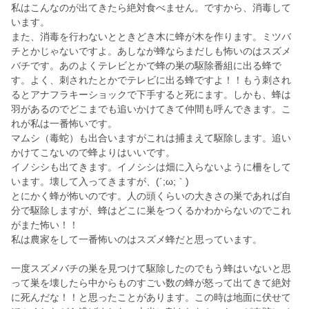
私はこんなのが出てきたら絶対食べません。ですから、消毒して
います。
また、消毒を行わないとときどき木に蜂が木を作ります。ミツバ
チとかじゃないですよ。あしなが蜂ならまだしも怖いのはスズメ
バチです。あのよくテレビとかで蜂の巣の駆除番組に出る蜂で
す。よく、刺されたとかでテレビに出る蜂ですよ！！もう刺され
るとアナフラキーショックで下手すると死にます。しかも、蜂は
羽があるのでどこまでも追いかけてきて仲間も呼んできます。こ
れが私は一番怖いです。
マムシ（毒蛇）も出合いますがこれは捕まえて駆除します。追い
かけてこないので蜂よりはいいです。
イノシシも出てきます。イノシシは畑に入らないように柵をして
います。壊して入ってきますが、(´;ω;｀)
とにかく蜂が怖いのです。人の頭くらいの大きさの巣であれば自
分で駆除しますが、蜂はどこに巣をつくるかわからないのでこれ
がまた怖い！！
私は農家をして一番怖いのはスズメ蜂だと思っています。
一度スズメバチの巣を見つけて駆除したのでもう蜂はいないと思
って巣を壊したら中からものすごい数の蜂が怒って出てきて絶対
に死んだな！！と思ったことがあります。この時は地面に伏せて