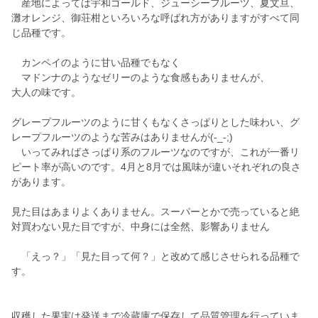
産地によっては宇和ゴールド、ジューシーフルーツ、夏文旦、
灘オレンジ、御荘柑といろいろな呼ばれ方がありますがすべて同
じ品種です。
カンペイのように甘い品種でもなく
マドンナのようなゼリーのような食感もありませんが、
大人の味です。
グレープフルーツのように甘くもなくさっぱりとした味わい、グ
レープフルーツのような苦みはありませんが(-_-;)
いってみればさっぱり系のフルーツなのですが、これが一番リ
ピート率が高いのです。4月と8月では風味が違いそれぞれの良さ
があります。
見た目はあまりよくありません。スーパーとかで売っていると絶
対買わない見た目ですが、中身には全然、影響ありません
「えっ？」「見た目って何？」と改めて感じさせられる品種で
す。
収穫した果実は発送まで冷蔵庫で保存して品質管理を行っていま