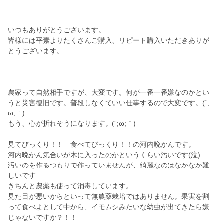
いつもありがとうございます。
皆様には平素よりたくさんご購入、リピート購入いただきありが
とうございます。
農家って自然相手ですが、大変です。何が一番一番嫌なのかとい
うと災害復旧です。普段しなくていい仕事するので大変です。(´;
ω;｀)
もう、心が折れそうになります。(´;ω;｀)
見てびっくり！！ 食べてびっくり！！の河内晩かんです。
河内晩かん気合いが木に入ったのかというくらい汚いです(泣)
汚いのを作るつもりで作っていませんが、綺麗なのはなかなか難
しいです
きちんと農薬も使って消毒しています。
見た目が悪いからといって無農薬栽培ではありません。果実を割
って食べよとして中から、イモムシみたいな幼虫が出てきたら嫌
じゃないですか？！！