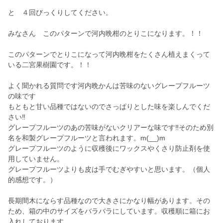
と ４回びっくりしてください。
みなさん このパターンで河内晩柑のとりこになります。！！
このパターンでとりこになって河内晩柑をたくさん植えまくって
いる二宮果樹園です。！！
よく聞かれる質問です河内晩かんは苦味のないグレープフルーツ
の味です
もともと甘い品種ではないのでさっぱりとした味を楽しんでくだ
さい‼️
グレープフルーツのあの苦味がないクリアーな味です‼️そのため別
名を和製グレープフルーツと言われます。m(__)m
グレープフルーツのように収穫後にワックスやくさり防止剤を使
用していません。
グレープフルーツよりも皮は手でむぎやすいと思います。（個人
的感想です。）
長期間木にならす品種なので大きさにかなり幅があります。その
ため、箱の中のサイズをバラバラにしています。収穫順に箱にお
入れしております。