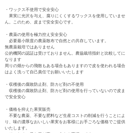
・ワックス不使用で安全安心
果実に光沢を与え、腐りにくくするワックスを使用していませ
ん。このため、皮まで安全安心です。
・農薬の使用を極力控え安全安心
必要最小限度の農薬散布で自然との共存しています。
無農薬栽培ではありません
公的機関の認証は受けておりません。農協栽培指針と比較してに
なります
周りの畑からの飛散もある場合もありますので皮を使われる場合
はよく洗って自己責任でお願いいたします
・収穫後の腐敗防止剤、防カビ剤の不使用
収穫後の腐敗防止剤、防カビ剤の使用を行っていないので皮ま
で安全安心
・価格を抑えた果実販売
不要な農薬、不要な肥料など生産コストの削減を行うことによ
り、味の濃厚なおいしい果実をお客様にお手ごろな価格でご提供
いたします。