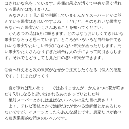
はきれいな色をしています。外側の果皮が汚くて中身が黒く汚れ
てる果肉ではありません。
みなさん！！見た目で判断していませんか？スーパーとかに並
んでいる果実はきれいですよね！！だけど、そのきれいな果実な
らなかった果実がたくさんあることを知ってください。
かんきつの花は5月に咲きます。どのはなもおいしくてきれいな
果実になろうと思っています。ところがいろいろな自然条件でき
れいな果実やおいしい果実になれない果実があったりします。汚
い果実やたくさんなりすぎた場合は人の手によって間引きもしま
す。それでもどうしても見た目の悪い果実ができます。
④食べ終えると次の果実がなぜかご注文したくなる（個人的感想
です。）にまたびっくり
夏が来れば思い出す......ではありませんが、かんきつの花が咲き
だす5月になると思い出されるあのさっぱりとした味…
絶対スーパーとかには並ばないレベルの見た目の悪さ！！
よく、テレビ番組とかで漁師だけが食べる漁師飯とかあるじゃ
ないですが、イメージとしたらあんな感じです。農家だけが食べ
る農家果実的な汚さのレベルです。