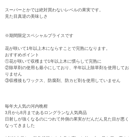
スーパーとかでは絶対買わないレベルの果実です。
見た目真逆の美味しさ
※期間限定スペシャルプライスです
花が咲いて1年以上木にならすことで完熟になります。
おすすめポイント
①花が咲いて収穫まで1年以上木に慣らして完熟に
②除草剤の使用も最小にしており、半年以上除草剤を使用してお
りません
③収穫後もワックス、防腐剤、防カビ剤を使用していません
毎年大人気の河内晩柑
3月から8月まであるロングランな人気商品
日射しが強くなるのにつれて外側の果実がだんだん見た目が悪く
なってきました