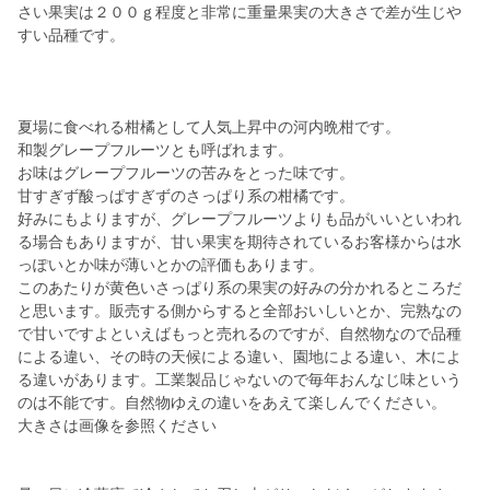
さい果実は２００ｇ程度と非常に重量果実の大きさで差が生じや
すい品種です。
夏場に食べれる柑橘として人気上昇中の河内晩柑です。
和製グレープフルーツとも呼ばれます。
お味はグレープフルーツの苦みをとった味です。
甘すぎず酸っぱすぎずのさっぱり系の柑橘です。
好みにもよりますが、グレープフルーツよりも品がいいといわれ
る場合もありますが、甘い果実を期待されているお客様からは水
っぽいとか味が薄いとかの評価もあります。
このあたりが黄色いさっぱり系の果実の好みの分かれるところだ
と思います。販売する側からすると全部おいしいとか、完熟なの
で甘いですよといえばもっと売れるのですが、自然物なので品種
による違い、その時の天候による違い、園地による違い、木によ
る違いがあります。工業製品じゃないので毎年おんなじ味という
のは不能です。自然物ゆえの違いをあえて楽しんでください。
大きさは画像を参照ください