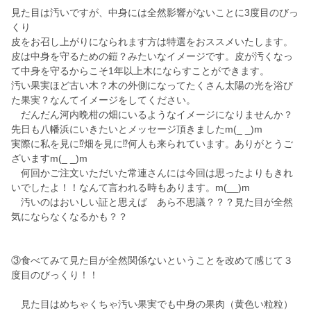
見た目は汚いですが、中身には全然影響がないことに3度目のびっ
くり
皮をお召し上がりになられます方は特選をおススメいたします。
皮は中身を守るための鎧？みたいなイメージです。皮が汚くなっ
て中身を守るからこそ1年以上木にならすことができます。
汚い果実ほど古い木？木の外側になってたくさん太陽の光を浴び
た果実？なんてイメージをしてください。
だんだん河内晩柑の畑にいるようなイメージになりませんか？
先日も八幡浜にいきたいとメッセージ頂きましたm(_ _)m
実際に私を見に⁉️畑を見に⁉️何人も来られています。ありがとうご
ざいますm(_ _)m
何回かご注文いただいた常連さんには今回は思ったよりもきれ
いでしたよ！！なんて言われる時もあります。m(__)m
汚いのはおいしい証と思えば あら不思議？？？見た目が全然
気にならなくなるかも？？
③食べてみて見た目が全然関係ないということを改めて感じて３
度目のびっくり！！
見た目はめちゃくちゃ汚い果実でも中身の果肉（黄色い粒粒）