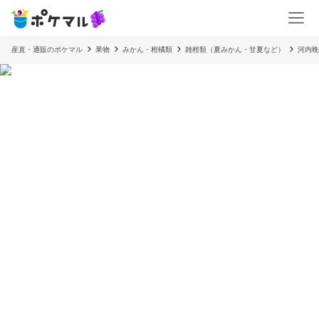
産直・通販のポケマル
果物
みかん・柑橘類
雑柑類（夏みかん・甘夏など）
河内晩