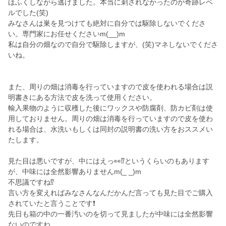
ほふくしながら逃げました。本当に刺されなかったのが奇跡レベ
ルでした(笑)
みなさんは巣を見つけても絶対に自分では駆除しないでくださ
い。専門家にお任せくださいm(__)m
私は自分の畑なので自分で駆除しますが、(笑)マネしないでくださ
いね。
また、周りの畑は消毒を行っていますので皮を使われる場合は説
明書きにある方法で皮を洗って使用ください。
輸入果物のように収穫した後にワックスや防腐剤、防カビ剤は使
用しておりません。周りの畑は消毒を行っていますので皮を使わ
れる場合は、水洗いもしくは同封の説明書の洗い方をおススメい
たします。
見た目は悪いですが、中にはえっ👀⁉️というくらいのもあります
が、中味には全然影響ありませんm(_ _)m
不思議ですね⁉️
言い方を変えればみなさんなんだかんだ言っても見た目でご購入
されていたと言うことです❗
先日も箱の中の一番汚いのを切って見ましたが中味には全然影響
ないのですね