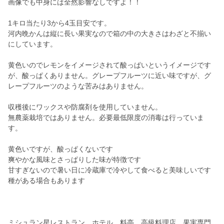
画像でも中身には全然影響なしですよ！！
1キロ当たり3から4玉目安です。
河内晩かんは縦に長い果実なので箱の中の大きさはわざと不揃い
にしています。
黄色いのでレモンをイメージされて酸っぱいというイメージです
が、酸っぱくありません。グレープフルーツに近い味ですが、グ
レープフルーツのような苦みはありません。
収穫後にワックスや防腐剤を使用していません。
無農薬栽培ではありません。必要最低限度の消毒は行っていま
す。
黄色いですが、酸っぱくないです
爽やかな風味とさっぱりした味が特徴です
甘すぎないので暑い日に冷蔵庫で冷やして食べると美味しいです
種がある場合もあります
ミシュラン星レストラン、ホテル、料亭、高級料理店、果実専門