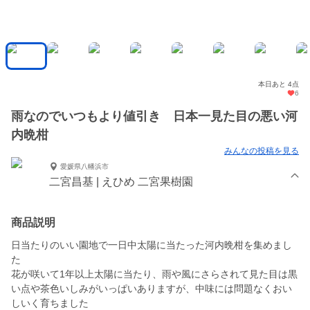
本日あと 4点
6
雨なのでいつもより値引き 日本一見た目の悪い河
内晩柑
みんなの投稿を見る
愛媛県八幡浜市
二宮昌基 | えひめ 二宮果樹園
商品説明
日当たりのいい園地で一日中太陽に当たった河内晩柑を集めまし
た
花が咲いて1年以上太陽に当たり、雨や風にさらされて見た目は黒
い点や茶色いしみがいっぱいありますが、中味には問題なくおい
しいく育ちました