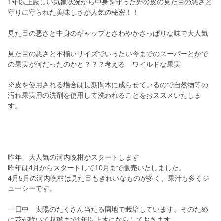
1年以上厳しい気象状況から中身を守った外の皮の見た目の悪さと
守りに守られた美味しさが人気の秘密！！
見た目の悪さと中身のギャップとさわやかさっぱりな味で大人気
見た目の悪さと不揃いサイズでいったい今までのスーパーとかで
の果実が何だったのかと？？？考える ワイルドな果実
※皮を使用される場合は長期間木に成らせているので自然物等の
汚れ果実用の洗剤を使用して洗われることをおススメいたしま
す。
昨年 大人気の河内晩柑がスタートします
昨年は4月からスタートして10月まで販売いたしました。
4月5月の河内晩柑は見た目もきれいなものが多く、果汁も多くジ
ューシーです。
一日中 太陽のたくさん当たる園地で栽培しています。そのため
に花が咲いて収穫まで1年以上木にならしておきます。