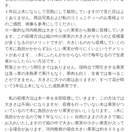
す。
１年以上木にならして完熟にして栽培していますので見た目はよ
くありません。商品写真および私のコミュニティへのお客様より
のご感想、画像を参考にしてください。
※一般的な河内晩柑は大きくなった果実から順番に収穫していき
ます。この収穫方法は箱の中の果実の大きさがそろうのと収穫量
が多くなるのがメリットですが、大きいものから収穫していくの
で木に負担がかからずおいしい果実が作りにくいというデメリッ
トがあります。（木にふたんがかからないので毎年なるので生産
者からしたらいい方法です。）
野菜とかでいう間引きではありません。現時点で間引きする果実
は真っ青の未熟果で果汁もなく、果肉も白く、生食では食べるこ
とができません。大きさに大小の差はありますが、すべて花が咲
いて1年以上木にならした成熟果実です。
私の収穫方法は木一本を全部収穫していきます。この方法では
大きさは不揃いになりますが、収穫を行っていない木は果実がつ
いているので木に負担がかかり果実がおいしくなります。（木に
負担がかかるので毎７年なりにくい）自然のままの大きさで箱に
お入れいたしますので箱の中で大きい果実や小さい果実が入って
いる場合があります。河内晩柑の場合大きい果実は約８００ｇ小