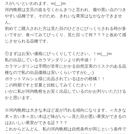
スがいいといわれます。m(__)m
河内晩柑は文旦の血を引くかんきつと言われ、傷や黒い点のつき
やすい品種です。そのため、きれいな果実はなかなかできませ
ん。
初めてご購入された方は見た目のひどさにびっくりされる時が多
いですが、食べてみてびっくり、見た目って何？？？と改めて感
じさせられる品種です。
①まずはお安い価格にびっくりしてください。！m(__)m
私の出品しているカラマンダリンより約半値！！
カラマンダリンは手間が非常にかかる自然災害のリスクのある品
種なので私の出品価格は安いくらいですが(-_-;)
ポケットマルシェ様に出品されているほかの柑橘！！
この時期ですと甘夏と比較してみてください！！
いかに私が河内晩柑をお安く出品しているのかお判りいただける
かと思います。
※河内晩柑は大きな木ほど皮が汚れる傾向になります。＝大きな
木＝古い木＝古い木ほど味がいい→見た目が悪い果実ができるの
はおいしい果実ができる証？？？
これからどんどん、私の河内晩柑は自然条件が同じという条件で