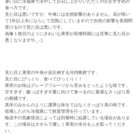
暑い日に冷蔵庫で冷やしてお召し上がりいただくのがおすすめの
食べ方です。
見た目は悪いですが、中身には全然影響がありません。花が咲い
て1年以上木にならして完熟にしていますので自然の影響を長期間
受けるので見た目は悪いです。
画像１枚目のようにきれいな果実が収穫時期には見事に見た目が
悪くなります‼️(-_-;)
見た目と果実の中身が反比例する河内晩柑です。
見た目にびっくり、食べてびっくり！！
果実のお味はグレープフルーツから苦みをとったような味です。
甘すぎず、酸っぱすぎず夏に向けて食べるのに最適なさっぱり系
の柑橘です。
真冬のみかんのように濃厚な味をではなくさっぱり系の味です。
収穫したのち冷蔵庫にて鮮度管理を行っています。
輸送中の気象状況によっては到着時に結露している場合がありま
す。この場合はタオルで優しく果実の水分をふき取ってくださ
い。