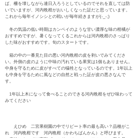
ば、柵を壊しながら連日入ろうとしているのでそれを直しては防
いでいますが、河内晩柑がおいしくなった証だと思っています。
これから毎年イノシシとの戦いが毎年続きますが(-_-;)
冬の気温の低い時期はカンペイのような甘い濃厚な味の柑橘が
おすすめですが、暑くなってくるこれからは河内晩柑のさっぱり
した味がおすすめです。旬のスタートです。
箱の中の一番見た目の悪い河内晩柑の皮を剥いでみてくださ
い。外側の皮のように中味の汚れている果実は1個もありません。
中身を守るために皮がすべての犠牲となっているのです。1年以上
も中身を守るために風などの自然と戦った証が皮の悪さなんで
す。
1年以上木になって食べることのできる河内晩柑をぜひ味わって
みてください
えひめ 二宮果樹園の中でリピート率の最も高い？品種がこ
れ 河内晩柑です 河内晩柑（かわちばんかん）と呼びます。