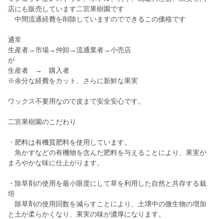
店にも販売しています二宮果樹園です
中間流通経費を削除していますのでできるこの価格です
通常
生産者→市場→仲卸→流通業者→小売店
が
生産者 → 購入者
※余分な経費をカット、さらに新鮮な果実
ワックス不要用なので皮まで安全安心です。
二宮果樹園のこだわり
・肥料は有機質肥料を使用しています。
魚かすなどの有機物を含んだ肥料を与えることにより、果実が
まろやかな味に仕上がります。
・除草剤の使用を最小限度にして草を利用した自然と共存する栽
培
除草剤の使用回数を減らすことにより、土壌中の微生物の増加
と土が柔らかくなり、果実の味が濃厚になります。