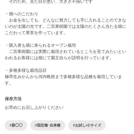
そのため、見た目が悪い、大きさ不揃いです
・畑へのこだわり
お金を出しても、どんなに努力しても手に入れることのできな
いのが太陽の光です。二宮果樹園では太陽のたくさん当たる畑に
こだわって果実を作っています。
・購入者も畑に来られるオープン栽培
二宮果樹園には実際に栽培されているところを見てみたいとい
われるお客様には畑にて園主自らが説明を行っています。
・多種多様な栽培品目
極早生みかんから河内晩柑まで多種多様な品種を栽培していま
保存方法
お早めにお召し上がりください
#新◯◯
#固定種･在来種
#お試し/小サイズ