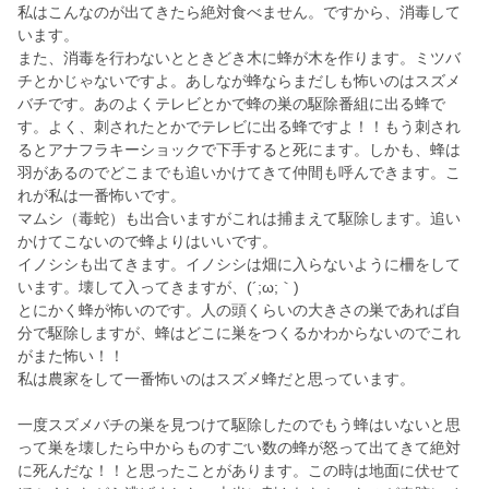
私はこんなのが出てきたら絶対食べません。ですから、消毒して
います。
また、消毒を行わないとときどき木に蜂が木を作ります。ミツバ
チとかじゃないですよ。あしなが蜂ならまだしも怖いのはスズメ
バチです。あのよくテレビとかで蜂の巣の駆除番組に出る蜂で
す。よく、刺されたとかでテレビに出る蜂ですよ！！もう刺され
るとアナフラキーショックで下手すると死にます。しかも、蜂は
羽があるのでどこまでも追いかけてきて仲間も呼んできます。こ
れが私は一番怖いです。
マムシ（毒蛇）も出合いますがこれは捕まえて駆除します。追い
かけてこないので蜂よりはいいです。
イノシシも出てきます。イノシシは畑に入らないように柵をして
います。壊して入ってきますが、(´;ω;｀)
とにかく蜂が怖いのです。人の頭くらいの大きさの巣であれば自
分で駆除しますが、蜂はどこに巣をつくるかわからないのでこれ
がまた怖い！！
私は農家をして一番怖いのはスズメ蜂だと思っています。
一度スズメバチの巣を見つけて駆除したのでもう蜂はいないと思
って巣を壊したら中からものすごい数の蜂が怒って出てきて絶対
に死んだな！！と思ったことがあります。この時は地面に伏せて