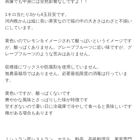
画像でも中身には全然影響なしですよ！！
1キロ当たり3から4玉目安です。
河内晩かんは縦に長い果実なので箱の中の大きさはわざと不揃い
にしています。
黄色いのでレモンをイメージされて酸っぱいというイメージです
が、酸っぱくありません。グレープフルーツに近い味ですが、グ
レープフルーツのような苦みはありません。
収穫後にワックスや防腐剤を使用していません。
無農薬栽培ではありません。必要最低限度の消毒は行っていま
す。
黄色いですが、酸っぱくないです
爽やかな風味とさっぱりした味が特徴です
甘すぎないので暑い日に冷蔵庫で冷やして食べると美味しいです
種がある場合もあります
ミシュラン星レストラン、ホテル、料亭、高級料理店、果実専門