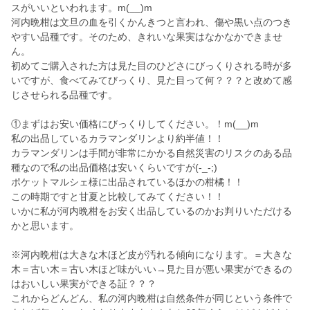
スがいいといわれます。m(__)m
河内晩柑は文旦の血を引くかんきつと言われ、傷や黒い点のつき
やすい品種です。そのため、きれいな果実はなかなかできませ
ん。
初めてご購入された方は見た目のひどさにびっくりされる時が多
いですが、食べてみてびっくり、見た目って何？？？と改めて感
じさせられる品種です。
①まずはお安い価格にびっくりしてください。！m(__)m
私の出品しているカラマンダリンより約半値！！
カラマンダリンは手間が非常にかかる自然災害のリスクのある品
種なので私の出品価格は安いくらいですが(-_-;)
ポケットマルシェ様に出品されているほかの柑橘！！
この時期ですと甘夏と比較してみてください！！
いかに私が河内晩柑をお安く出品しているのかお判りいただける
かと思います。
※河内晩柑は大きな木ほど皮が汚れる傾向になります。＝大きな
木＝古い木＝古い木ほど味がいい→見た目が悪い果実ができるの
はおいしい果実ができる証？？？
これからどんどん、私の河内晩柑は自然条件が同じという条件で