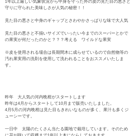
1年以上厳しい気象状況から中身を守った外の皮の見た目の悪さと
守りに守られた美味しさが人気の秘密！！
見た目の悪さと中身のギャップとさわやかさっぱりな味で大人気
見た目の悪さと不揃いサイズでいったい今までのスーパーとかで
の果実が何だったのかと？？？考える ワイルドな果実
※皮を使用される場合は長期間木に成らせているので自然物等の
汚れ果実用の洗剤を使用して洗われることをおススメいたしま
す。
昨年 大人気の河内晩柑がスタートします
昨年は4月からスタートして10月まで販売いたしました。
4月5月の河内晩柑は見た目もきれいなものが多く、果汁も多くジ
ューシーです。
一日中 太陽のたくさん当たる園地で栽培しています。そのため
に花が咲いて収穫まで1年以上木にならしておきます。