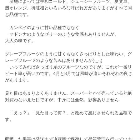
産地によっては宇和ゴールド、ジューシーフルーツ、夏文旦、
灘オレンジ、御荘柑といろいろな呼ばれ方がありますがすべて同
じ品種です。
カンペイのように甘い品種でもなく
マドンナのようなゼリーのような食感もありませんが、
大人の味です。
グレープフルーツのように甘くもなくさっぱりとした味わい、グ
レープフルーツのような苦みはありませんが(-_-;)
いってみればさっぱり系のフルーツなのですが、これが一番リ
ピート率が高いのです。4月と8月では風味が違いそれぞれの良さ
があります。
見た目はあまりよくありません。スーパーとかで売っていると絶
対買わない見た目ですが、中身には全然、影響ありません
「えっ？」「見た目って何？」と改めて感じさせられる品種で
す。
収穫した果実は発送まで冷蔵庫で保存して品質管理を行っていま