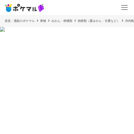
産直・通販のポケマル
果物
みかん・柑橘類
雑柑類（夏みかん・甘夏など）
河内晩