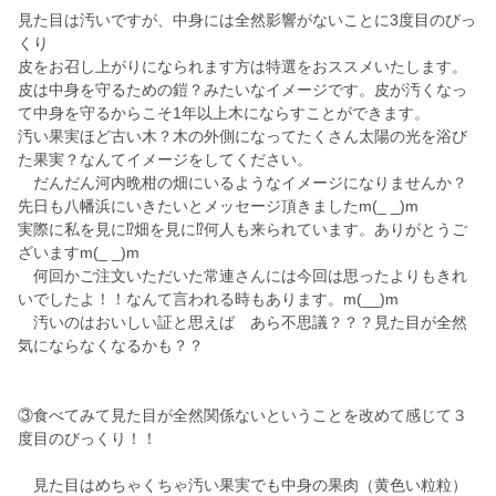
見た目は汚いですが、中身には全然影響がないことに3度目のびっ
くり
皮をお召し上がりになられます方は特選をおススメいたします。
皮は中身を守るための鎧？みたいなイメージです。皮が汚くなっ
て中身を守るからこそ1年以上木にならすことができます。
汚い果実ほど古い木？木の外側になってたくさん太陽の光を浴び
た果実？なんてイメージをしてください。
だんだん河内晩柑の畑にいるようなイメージになりませんか？
先日も八幡浜にいきたいとメッセージ頂きましたm(_ _)m
実際に私を見に⁉️畑を見に⁉️何人も来られています。ありがとうご
ざいますm(_ _)m
何回かご注文いただいた常連さんには今回は思ったよりもきれ
いでしたよ！！なんて言われる時もあります。m(__)m
汚いのはおいしい証と思えば あら不思議？？？見た目が全然
気にならなくなるかも？？
③食べてみて見た目が全然関係ないということを改めて感じて３
度目のびっくり！！
見た目はめちゃくちゃ汚い果実でも中身の果肉（黄色い粒粒）