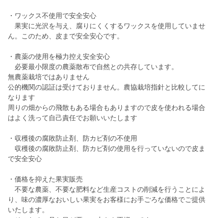
・ワックス不使用で安全安心
果実に光沢を与え、腐りにくくするワックスを使用していませ
ん。このため、皮まで安全安心です。
・農薬の使用を極力控え安全安心
必要最小限度の農薬散布で自然との共存しています。
無農薬栽培ではありません
公的機関の認証は受けておりません。農協栽培指針と比較してに
なります
周りの畑からの飛散もある場合もありますので皮を使われる場合
はよく洗って自己責任でお願いいたします
・収穫後の腐敗防止剤、防カビ剤の不使用
収穫後の腐敗防止剤、防カビ剤の使用を行っていないので皮ま
で安全安心
・価格を抑えた果実販売
不要な農薬、不要な肥料など生産コストの削減を行うことによ
り、味の濃厚なおいしい果実をお客様にお手ごろな価格でご提供
いたします。