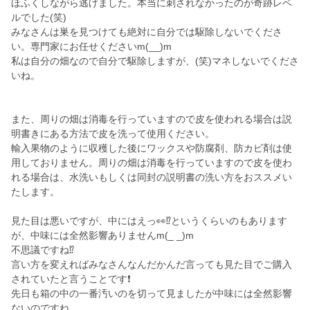
ほふくしながら逃げました。本当に刺されなかったのが奇跡レベ
ルでした(笑)
みなさんは巣を見つけても絶対に自分では駆除しないでくださ
い。専門家にお任せくださいm(__)m
私は自分の畑なので自分で駆除しますが、(笑)マネしないでくださ
いね。
また、周りの畑は消毒を行っていますので皮を使われる場合は説
明書きにある方法で皮を洗って使用ください。
輸入果物のように収穫した後にワックスや防腐剤、防カビ剤は使
用しておりません。周りの畑は消毒を行っていますので皮を使わ
れる場合は、水洗いもしくは同封の説明書の洗い方をおススメい
たします。
見た目は悪いですが、中にはえっ👀⁉️というくらいのもあります
が、中味には全然影響ありませんm(_ _)m
不思議ですね⁉️
言い方を変えればみなさんなんだかんだ言っても見た目でご購入
されていたと言うことです❗
先日も箱の中の一番汚いのを切って見ましたが中味には全然影響
ないのですね