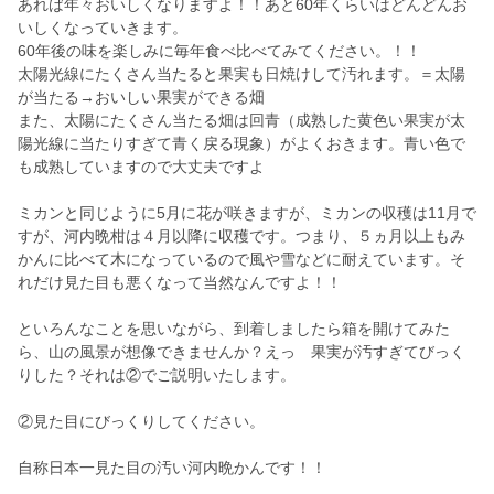
あれば年々おいしくなりますよ！！あと60年くらいはどんどんお
いしくなっていきます。
60年後の味を楽しみに毎年食べ比べてみてください。！！
太陽光線にたくさん当たると果実も日焼けして汚れます。＝太陽
が当たる→おいしい果実ができる畑
また、太陽にたくさん当たる畑は回青（成熟した黄色い果実が太
陽光線に当たりすぎて青く戻る現象）がよくおきます。青い色で
も成熟していますので大丈夫ですよ
ミカンと同じように5月に花が咲きますが、ミカンの収穫は11月で
すが、河内晩柑は４月以降に収穫です。つまり、５ヵ月以上もみ
かんに比べて木になっているので風や雪などに耐えています。そ
れだけ見た目も悪くなって当然なんですよ！！
といろんなことを思いながら、到着しましたら箱を開けてみた
ら、山の風景が想像できませんか？えっ 果実が汚すぎてびっく
りした？それは②でご説明いたします。
②見た目にびっくりしてください。
自称日本一見た目の汚い河内晩かんです！！