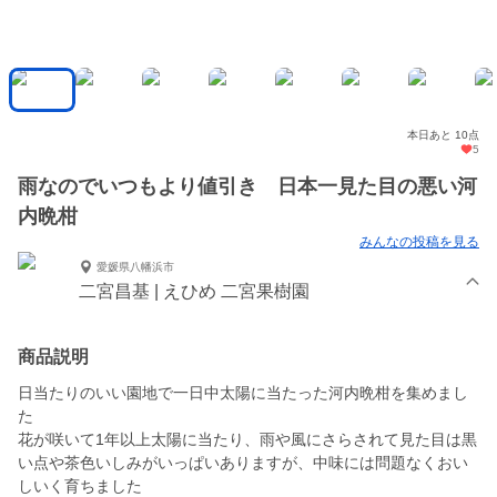
本日あと 10点
5
雨なのでいつもより値引き 日本一見た目の悪い河
内晩柑
みんなの投稿を見る
愛媛県八幡浜市
二宮昌基 | えひめ 二宮果樹園
商品説明
日当たりのいい園地で一日中太陽に当たった河内晩柑を集めまし
た
花が咲いて1年以上太陽に当たり、雨や風にさらされて見た目は黒
い点や茶色いしみがいっぱいありますが、中味には問題なくおい
しいく育ちました