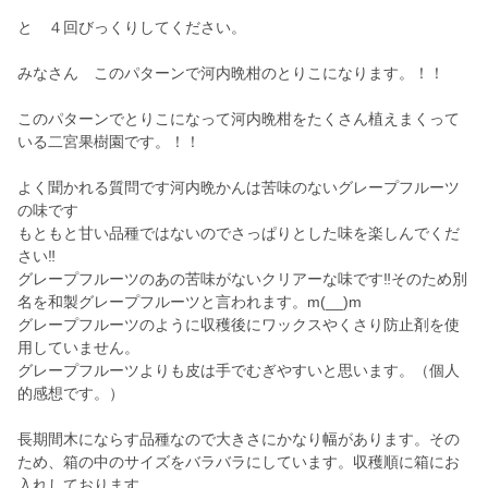
と ４回びっくりしてください。
みなさん このパターンで河内晩柑のとりこになります。！！
このパターンでとりこになって河内晩柑をたくさん植えまくって
いる二宮果樹園です。！！
よく聞かれる質問です河内晩かんは苦味のないグレープフルーツ
の味です
もともと甘い品種ではないのでさっぱりとした味を楽しんでくだ
さい‼️
グレープフルーツのあの苦味がないクリアーな味です‼️そのため別
名を和製グレープフルーツと言われます。m(__)m
グレープフルーツのように収穫後にワックスやくさり防止剤を使
用していません。
グレープフルーツよりも皮は手でむぎやすいと思います。（個人
的感想です。）
長期間木にならす品種なので大きさにかなり幅があります。その
ため、箱の中のサイズをバラバラにしています。収穫順に箱にお
入れしております。