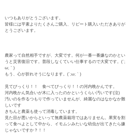
いつもありがとうございます。
皆様には平素よりたくさんご購入、リピート購入いただきありが
とうございます。
農家って自然相手ですが、大変です。何が一番一番嫌なのかとい
うと災害復旧です。普段しなくていい仕事するので大変です。(´;
ω;｀)
もう、心が折れそうになります。(´;ω;｀)
見てびっくり！！ 食べてびっくり！！の河内晩かんです。
河内晩かん気合いが木に入ったのかというくらい汚いです(泣)
汚いのを作るつもりで作っていませんが、綺麗なのはなかなか難
しいです
きちんと農薬も使って消毒しています。
見た目が悪いからといって無農薬栽培ではありません。果実を割
って食べよとして中から、イモムシみたいな幼虫が出てきたら嫌
じゃないですか？！！