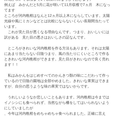
例えば みかんだと5月に花が咲いて11月収穫で7ヵ月 木になっ
てます
ところが河内晩柑はなんと12ヵ月以上木にならしています。太陽
光線や風にミカンなどとは比較にならないくらい長期間当たって
います。
これが見た目が悪くなる理由なんです。つまり、おいしいには
訳がある 見た目の悪さはおいしさの証なんです。
ところがきれいな河内晩柑を作る方法もあります。それは太陽
にあまり当たらない日陰つまり、風の当たりにくいところで作る
ときれいな河内晩柑ができます。見た目がきれいなので良く売れ
ます！！
私はみかんをはじめすべてのかんきつ類の味にこだわって作っ
ているので日陰の園地は全部やめました。きれいな果実はできま
すが、自分の思うような味の果実ではないからです。
うれしいようなか悲しいこともあります。河内晩柑は今までは
イノシシにも食べられず、当然ながら柵をしてはいられないよう
にしていましたが
、今年は河内晩柑をめちゃめちゃ食べられました。正確に言え