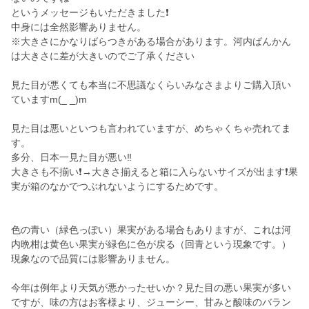
というメッセージもいただきました❗
中身には全然影響ありません。
※大きさにかなりばらつきがある場合があります。河内ばんかん
は大きさに差が大きいのでご了承ください
見た目が悪くても本当に不思議なくらいみなさまよりご購入頂い
ていますm(_ _)m
見た目は悪いといつも言われていますが、めちゃくちゃ売れてま
す。
多分、日本一見た目が悪い‼️
大きさも不揃い❗→大きさ揃えると箱に入らないサイズが出ます❗果
実が箱のなかでつぶれないようにするためです。
色の青い（緑色っぽい）果実がある場合もありますが、これは河
内晩柑は黄色い果実が緑色に色が戻る（回青という現象です。）
現象なので品質には影響ありません。
今年は例年より天気が悪かったせいか？見た目の悪い果実が多い
ですが、味の方はお客様より、ジューシー、甘みと酸味のバラン