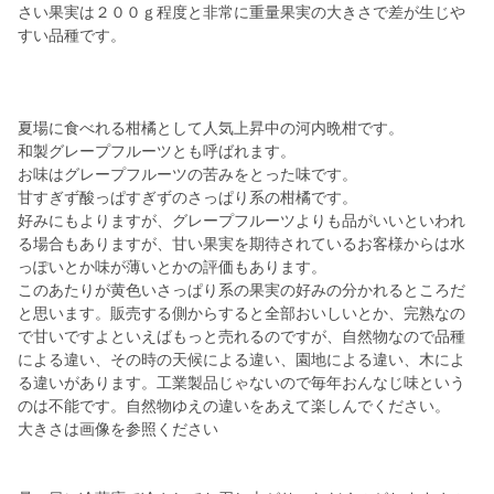
さい果実は２００ｇ程度と非常に重量果実の大きさで差が生じや
すい品種です。
夏場に食べれる柑橘として人気上昇中の河内晩柑です。
和製グレープフルーツとも呼ばれます。
お味はグレープフルーツの苦みをとった味です。
甘すぎず酸っぱすぎずのさっぱり系の柑橘です。
好みにもよりますが、グレープフルーツよりも品がいいといわれ
る場合もありますが、甘い果実を期待されているお客様からは水
っぽいとか味が薄いとかの評価もあります。
このあたりが黄色いさっぱり系の果実の好みの分かれるところだ
と思います。販売する側からすると全部おいしいとか、完熟なの
で甘いですよといえばもっと売れるのですが、自然物なので品種
による違い、その時の天候による違い、園地による違い、木によ
る違いがあります。工業製品じゃないので毎年おんなじ味という
のは不能です。自然物ゆえの違いをあえて楽しんでください。
大きさは画像を参照ください