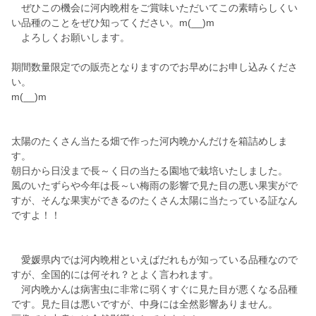
ぜひこの機会に河内晩柑をご賞味いただいてこの素晴らしくい
い品種のことをぜひ知ってください。m(__)m
よろしくお願いします。
期間数量限定での販売となりますのでお早めにお申し込みくださ
い。
m(__)m
太陽のたくさん当たる畑で作った河内晩かんだけを箱詰めしま
す。
朝日から日没まで長～く日の当たる園地で栽培いたしました。
風のいたずらや今年は長～い梅雨の影響で見た目の悪い果実がで
すが、そんな果実ができるのたくさん太陽に当たっている証なん
ですよ！！
愛媛県内では河内晩柑といえばだれもが知っている品種なので
すが、全国的には何それ？とよく言われます。
河内晩かんは病害虫に非常に弱くすぐに見た目が悪くなる品種
です。見た目は悪いですが、中身には全然影響ありません。