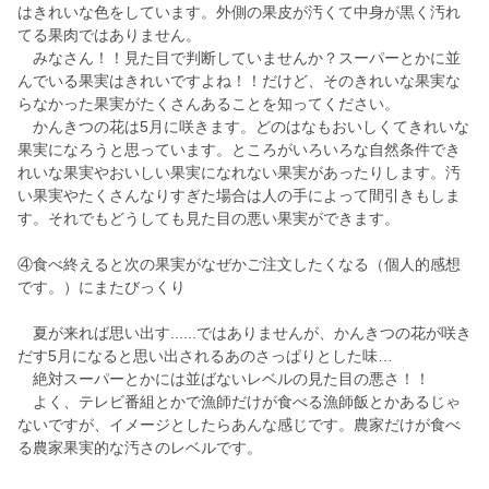
はきれいな色をしています。外側の果皮が汚くて中身が黒く汚れ
てる果肉ではありません。
みなさん！！見た目で判断していませんか？スーパーとかに並
んでいる果実はきれいですよね！！だけど、そのきれいな果実な
らなかった果実がたくさんあることを知ってください。
かんきつの花は5月に咲きます。どのはなもおいしくてきれいな
果実になろうと思っています。ところがいろいろな自然条件でき
れいな果実やおいしい果実になれない果実があったりします。汚
い果実やたくさんなりすぎた場合は人の手によって間引きもしま
す。それでもどうしても見た目の悪い果実ができます。
④食べ終えると次の果実がなぜかご注文したくなる（個人的感想
です。）にまたびっくり
夏が来れば思い出す......ではありませんが、かんきつの花が咲き
だす5月になると思い出されるあのさっぱりとした味…
絶対スーパーとかには並ばないレベルの見た目の悪さ！！
よく、テレビ番組とかで漁師だけが食べる漁師飯とかあるじゃ
ないですが、イメージとしたらあんな感じです。農家だけが食べ
る農家果実的な汚さのレベルです。