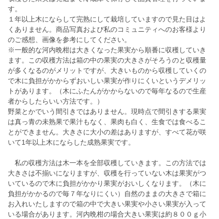
す。
１年以上木にならして完熟にして栽培していますので見た目はよ
くありません。商品写真および私のコミュニティへのお客様より
のご感想、画像を参考にしてください。
※一般的な河内晩柑は大きくなった果実から順番に収穫していき
ます。この収穫方法は箱の中の果実の大きさがそろうのと収穫量
が多くなるのがメリットですが、大きいものから収穫していくの
で木に負担がかからずおいしい果実が作りにくいというデメリッ
トがあります。（木にふたんがかからないので毎年なるので生産
者からしたらいい方法です。）
野菜とかでいう間引きではありません。現時点で間引きする果実
は真っ青の未熟果で果汁もなく、果肉も白く、生食では食べるこ
とができません。大きさに大小の差はありますが、すべて花が咲
いて1年以上木にならした成熟果実です。
私の収穫方法は木一本を全部収穫していきます。この方法では
大きさは不揃いになりますが、収穫を行っていない木は果実がつ
いているので木に負担がかかり果実がおいしくなります。（木に
負担がかかるので毎７年なりにくい）自然のままの大きさで箱に
お入れいたしますので箱の中で大きい果実や小さい果実が入って
いる場合があります。河内晩柑の場合大きい果実は約８００ｇ小