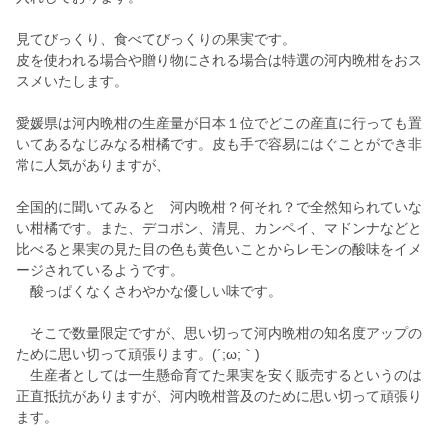
見てびっくり、食べてびっくりの果実です。
皮を使われる場合や贈り物にされる場合は特選の河内晩柑をおス
スメいたします。
愛媛県は河内晩柑の生産量が日本１位でどこの産直に行っても置
いてあるなじみなる柑橘です。皮も手で容易にはぐことができ非
常に人気がありますが、
全国的に聞いてみると 河内晩柑？何それ？で全然知られていな
い柑橘です。また、デコポン、清見、カンペイ、マドンナなどと
比べると果実の見た目の色も黄色いことからレモンの酸味をイメ
ージされているようです。
酸っぱくなくさわやかな優しい味です。
そこで数量限定ですが、思い切って河内晩柑の知名度アップの
ために思い切って頑張ります。(´;ω;｀)
生産者としては一生懸命育てた果実を安く販売するというのは
正直抵抗がありますが、河内晩柑普及のために思い切って頑張り
ます。