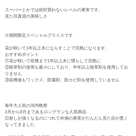
スーパーとかでは絶対買わないレベルの果実です。
見た目真逆の美味しさ
※期間限定スペシャルプライスです
花が咲いて1年以上木にならすことで完熟になります。
おすすめポイント
①花が咲いて収穫まで1年以上木に慣らして完熟に
②除草剤の使用も最小にしており、半年以上除草剤を使用してお
りません
③収穫後もワックス、防腐剤、防カビ剤を使用していません
毎年大人気の河内晩柑
3月から8月まであるロングランな人気商品
日射しが強くなるのにつれて外側の果実がだんだん見た目が悪く
なってきました