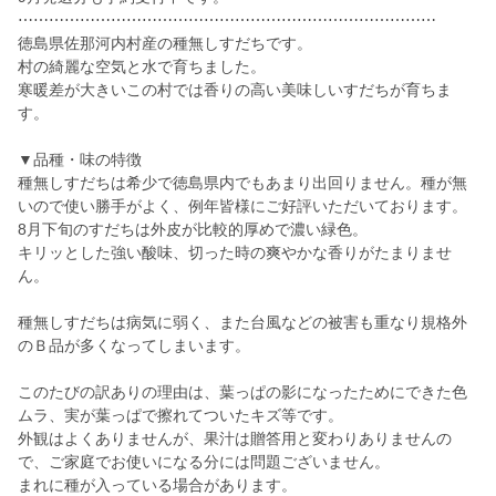
⋯⋯⋯⋯⋯⋯⋯⋯⋯⋯⋯⋯⋯⋯⋯⋯⋯⋯⋯⋯⋯⋯⋯⋯⋯⋯⋯
徳島県佐那河内村産の種無しすだちです。
村の綺麗な空気と水で育ちました。
寒暖差が大きいこの村では香りの高い美味しいすだちが育ちま
す。
▼品種・味の特徴
種無しすだちは希少で徳島県内でもあまり出回りません。種が無
いので使い勝手がよく、例年皆様にご好評いただいております。
8月下旬のすだちは外皮が比較的厚めで濃い緑色。
キリッとした強い酸味、切った時の爽やかな香りがたまりませ
ん。
種無しすだちは病気に弱く、また台風などの被害も重なり規格外
のＢ品が多くなってしまいます。
このたびの訳ありの理由は、葉っぱの影になったためにできた色
ムラ、実が葉っぱで擦れてついたキズ等です。
外観はよくありませんが、果汁は贈答用と変わりありませんの
で、ご家庭でお使いになる分には問題ございません。
まれに種が入っている場合があります。