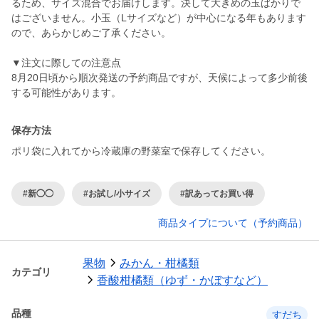
るため、サイズ混合でお届けします。決して大きめの玉ばかりで
はございません。小玉（Lサイズなど）が中心になる年もあります
ので、あらかじめご了承ください。
▼注文に際しての注意点
8月20日頃から順次発送の予約商品ですが、天候によって多少前後
する可能性があります。
保存方法
#新◯◯
#お試し/小サイズ
#訳あってお買い得
商品タイプについて（予約商品）
果物
みかん・柑橘類
カテゴリ
香酸柑橘類（ゆず・かぼすなど）
品種
すだち