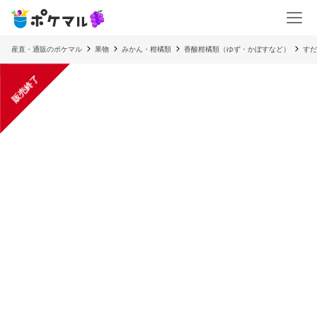
産直・通販のポケマル
果物
みかん・柑橘類
香酸柑橘類（ゆず・かぼすなど）
すだ
販売終了