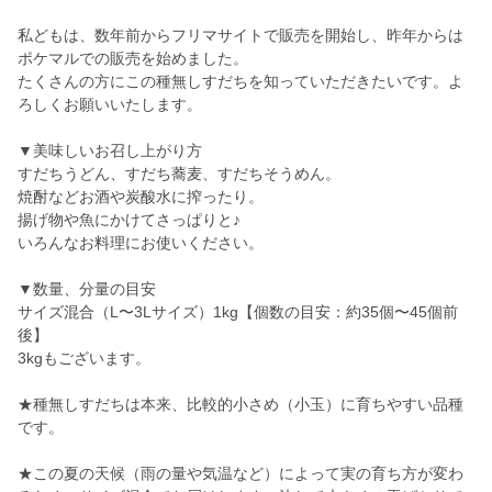
私どもは、数年前からフリマサイトで販売を開始し、昨年からは
ポケマルでの販売を始めました。
たくさんの方にこの種無しすだちを知っていただきたいです。よ
ろしくお願いいたします。
▼美味しいお召し上がり方
すだちうどん、すだち蕎麦、すだちそうめん。
焼酎などお酒や炭酸水に搾ったり。
揚げ物や魚にかけてさっぱりと♪
いろんなお料理にお使いください。
▼数量、分量の目安
サイズ混合（L〜3Lサイズ）1kg【個数の目安：約35個〜45個前
後】
3kgもございます。
★種無しすだちは本来、比較的小さめ（小玉）に育ちやすい品種
です。
★この夏の天候（雨の量や気温など）によって実の育ち方が変わ