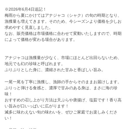
※2026年6月4日追記！
梅雨から夏にかけてはアナジャコ（シャク）の旬の時期となり、
漁獲量も増えてきます。そのため、今シーズンより価格を少しお
求めやすく見直しました。
なお、販売価格は市場価格に合わせて変動いたしますので、時期
によって価格が変わる場合があります。
アナジャコは漁獲量が少なく、市場にほとんど出回らないため、
地元でも幻の珍味と呼ばれます。
ぷりぷりとした身に、濃縮された甘みと香ばしい旨み。
一尾一尾を丁寧に漁獲し、漁師の手からそのままお届けします。
ぷりっと弾ける食感と、濃厚で甘みのある身は、まさに海の珍
味！
おすすめの召し上がり方法は天ぷらや唐揚げ、塩茹です！香り高
い旨みが口いっぱいに広がります！
滅多に味わえない旬の味わいを、ぜひご家庭でお楽しみくださ
い！