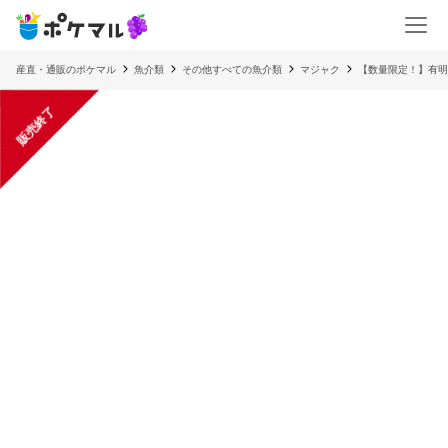
産直・通販のポケマル
魚介類
その他すべての魚介類
マジャク
【数量限定！】有明
販売終了