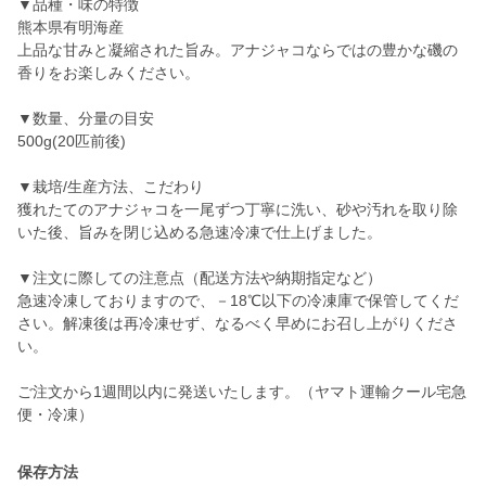
▼品種・味の特徴
熊本県有明海産
上品な甘みと凝縮された旨み。アナジャコならではの豊かな磯の
香りをお楽しみください。
▼数量、分量の目安
500g(20匹前後)
▼栽培/生産方法、こだわり
獲れたてのアナジャコを一尾ずつ丁寧に洗い、砂や汚れを取り除
いた後、旨みを閉じ込める急速冷凍で仕上げました。
▼注文に際しての注意点（配送方法や納期指定など）
急速冷凍しておりますので、－18℃以下の冷凍庫で保管してくだ
さい。解凍後は再冷凍せず、なるべく早めにお召し上がりくださ
い。
ご注文から1週間以内に発送いたします。（ヤマト運輸クール宅急
便・冷凍）
保存方法