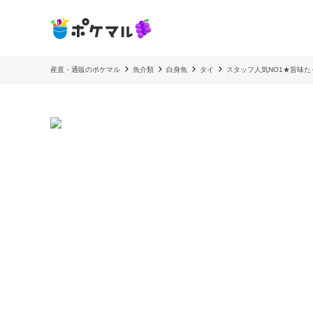
産直・通販のポケマル
魚介類
白身魚
タイ
スタッフ人気NO1★旨味