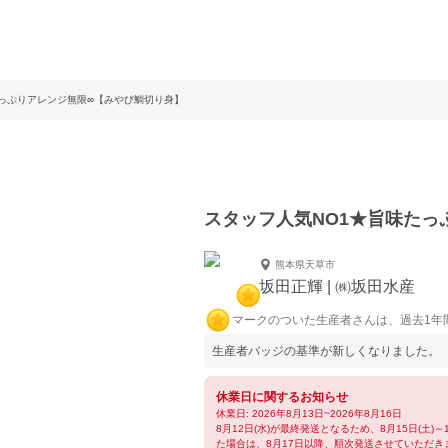
たっぷりアレンジ無限∞【みやび鯛切り身】
スタッフ人気NO1★旨味たっ
熊本県天草市
坂田正輝 | ㈱坂田水産
マークのついた生産者さんは、過去1年
生産者バッジの基準が新しくなりました。
休業日に関するお知らせ
休業日: 2026年8月13日~2026年8月16日
8月12日(水)が最終発送となるため、8月15日(土
た場合は、8月17日以降、順次発送させていただき