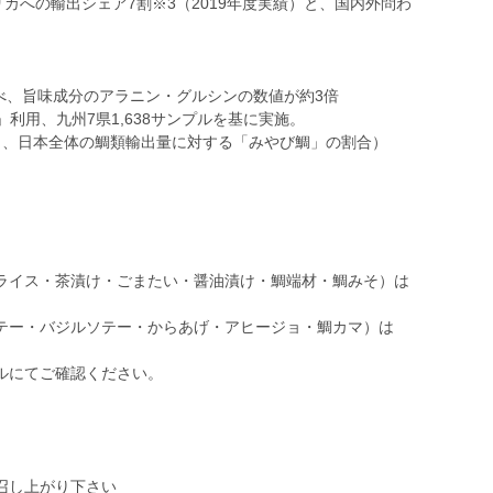
リカへの輸出シェア7割※3（2019年度実績）と、国内外問わ
調べ、旨味成分のアラニン・グルシンの数値が約3倍
」利用、九州7県1,638サンプルを基に実施。
12月、日本全体の鯛類輸出量に対する「みやび鯛」の割合）
ライス・茶漬け・ごまたい・醤油漬け・鯛端材・鯛みそ）は
テー・バジルソテー・からあげ・アヒージョ・鯛カマ）は
ルにてご確認ください。
召し上がり下さい