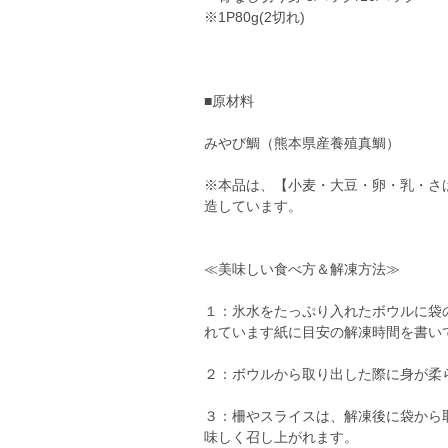
※1P80g(2切れ)
■原材料
みやび鯛（熊本県産養殖真鯛）
※本品は、【小麦・大豆・卵・乳・さ
造しています。
≪美味しい食べ方＆解凍方法≫
１：氷水をたっぷり入れたボウルに袋の
れています紙に目安の解凍時間を書い
２：ボウルから取り出した際に身が柔
３：柵やスライスは、解凍後に袋から
味しく召し上がれます。