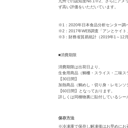
九州での認知度No.1※2、さらにアメ
ず高い評価をいただいています。
※1：2020年日本食品分析センター
※2：2017年WEB調査「アンとケイト
※3：財務省貿易統計（2019年1～
■消費期限
消費期限は出荷日より、
生食用商品（鯛柵・スライス・二味ス
【30日間】
加熱商品（鯛めし・切り身・レモンソ
【60日間】となっております。
詳しくは同梱物裏に貼付しているシー
保存方法
※冷凍庫で保存し解凍後はお早めにお