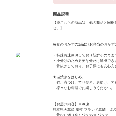
商品説明
【※こちらの商品は、他の商品と同梱
せ。】
毎食のおかずの1品に♪お弁当のおかず
・特殊急速冷凍しており新鮮そのまま
・小分けのため必要な分だけ解凍でき
・骨抜きしており、お子様にも安心安
★塩焼きをはじめ、
鍋、煮つけ、てり焼き、唐揚げ、ア
様々なお料理でお楽しみください
【お届け内容】※冷凍
熊本県天草産 養殖 ブランド真鯛 「み
・骨なし切り身 5パック/10パック