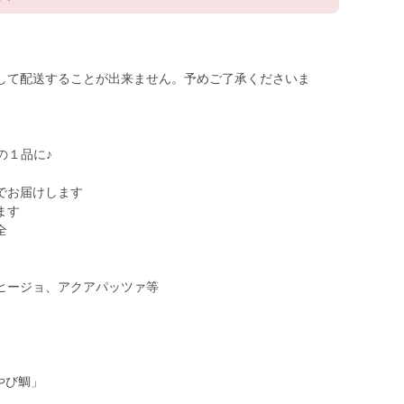
して配送することが出来ません。予めご了承くださいま
の１品に♪
でお届けします
ます
全
ヒージョ、アクアパッツァ等
。
やび鯛」