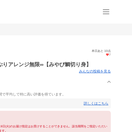
本日あと 10点
7
ぷりアレンジ無限∞【みやび鯛切り身】
みんなの投稿を見る
間で平均して特に高い評価を得ています。
詳しくはこちら
)～19日(火)のお届け指定はお受けすることができません。該当期間をご指定いただい
ます。