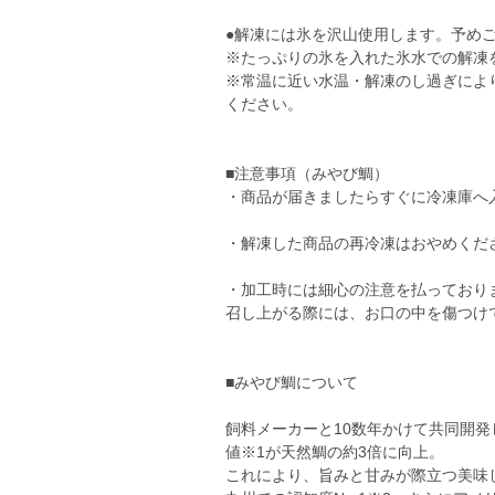
●解凍には氷を沢山使用します。予め
※たっぷりの氷を入れた氷水での解凍
※常温に近い水温・解凍のし過ぎによ
ください。
■注意事項（みやび鯛）
・商品が届きましたらすぐに冷凍庫へ
・解凍した商品の再冷凍はおやめくだ
・加工時には細心の注意を払っており
召し上がる際には、お口の中を傷つけ
■みやび鯛について
飼料メーカーと10数年かけて共同開
値※1が天然鯛の約3倍に向上。
これにより、旨みと甘みが際立つ美味