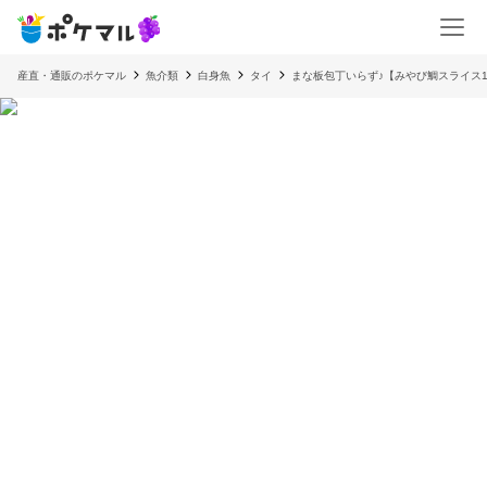
産直・通販のポケマル
魚介類
白身魚
タイ
まな板包丁いらず♪【みやび鯛スライス1