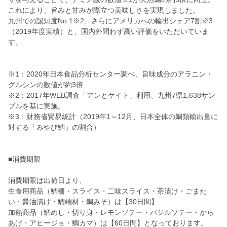
これにより、旨みと甘みが際立つ美味しさを実現しました。
九州での認知度No.1※2、さらにアメリカへの輸出シェア7割※3
（2019年度実績）と、国内外問わず高い評価をいただいていま
す。
※1：2020年日本食品分析センター調べ、旨味成分のアラニン・
グルシンの数値が約3倍
※2：2017年WEB調査「アンとケイト」利用、九州7県1,638サン
プルを基に実施。
※3：財務省貿易統計（2019年1～12月、日本全体の鯛類輸出量に
対する「みやび鯛」の割合）
■消費期限
消費期限は出荷日より、
生食用商品（鯛柵・スライス・二味スライス・茶漬け・ごまた
い・醤油漬け・鯛端材・鯛みそ）は【30日間】
加熱商品（鯛めし・切り身・レモンソテー・バジルソテー・から
あげ・アヒージョ・鯛カマ）は【60日間】となっております。