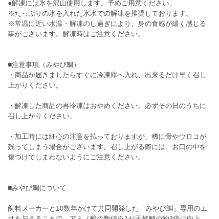
●解凍には氷を沢山使用します。予めご用意ください。
※たっぷりの氷を入れた氷水での解凍を推奨しております。
※常温に近い水温・解凍のし過ぎにより、身の食感が緩く感じる
事がございます。解凍時はご注意ください。
■注意事項（みやび鯛）
・商品が届きましたらすぐに冷凍庫へ入れ、出来るだけ早く召し
上がりください。
・解凍した商品の再冷凍はおやめください。必ずその日のうちに
召し上がりください。
・加工時には細心の注意を払っておりますが、稀に骨やウロコが
残ってしまう場合がございます。召し上がる際には、お口の中を
傷つけてしまわないようにご注意ください。
■みやび鯛について
飼料メーカーと10数年かけて共同開発した「みやび鯛」専用のエ
サを与えることで、アミノ酸の数値※1が天然鯛の約3倍に向上。