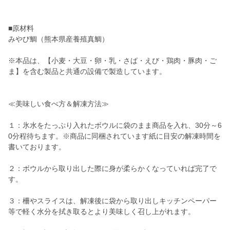
■原材料
みやび鯛（熊本県産養殖真鯛）
※本品は、【小麦・大豆・卵・乳・さば・えび・鶏肉・豚肉・ご
ま】を含む製品と共通の設備で製造しています。
≪美味しい食べ方＆解凍方法≫
１：氷水をたっぷり入れたボウルに袋のまま商品を入れ、30分～6
0分程待ちます。※商品に同梱されています紙に目安の解凍時間を
書いております。
２：ボウルから取り出した際に身が柔らかくなっていれば完了で
す。
３：柵やスライスは、解凍後に袋から取り出しキッチンペーパー
等で軽く水分を拭き取るとより美味しく召し上がれます。