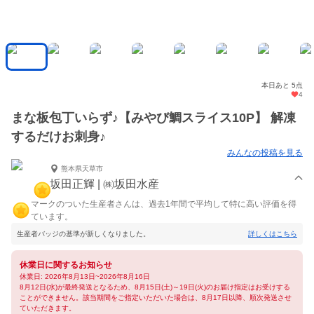
本日あと 5点
4
まな板包丁いらず♪【みやび鯛スライス10P】 解凍
するだけお刺身♪
みんなの投稿を見る
熊本県天草市
坂田正輝 | ㈱坂田水産
マークのついた生産者さんは、過去1年間で平均して特に高い評価を得
ています。
生産者バッジの基準が新しくなりました。
詳しくはこちら
休業日に関するお知らせ
休業日: 2026年8月13日~2026年8月16日
8月12日(水)が最終発送となるため、8月15日(土)～19日(火)のお届け指定はお受けする
ことができません。該当期間をご指定いただいた場合は、8月17日以降、順次発送させ
ていただきます。