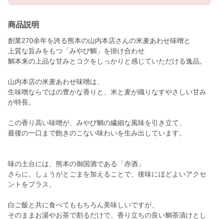
商品説明
創業270余年を誇る熊本の山内本店さんの米麦あわせ味噌と
上質な旨みをもつ「みやび鯛」を掛け合わせ
鯛本来の上品な甘みとコクをしっかりと感じていただける逸品。
山内本店の米麦あわせ味噌は、
生味噌ならではの豊かな香りと、米と麦が織りなすやさしい甘み
が特長。
この香り高い味噌が、みやび鯛の繊細な風味を引き立て、
最後の一口まで飽きのこない味わいを生み出しています。
味の土台には、熊本の御国酒である「赤酒」
さらに、しょうがとごまを加えることで、後味にほどよいアクセ
ントをプラス。
白ご飯と共に食べてももちろん美味しいですが、
そのままお湯やお茶で割るだけで、香り立ちの良い鯛茶漬けとし