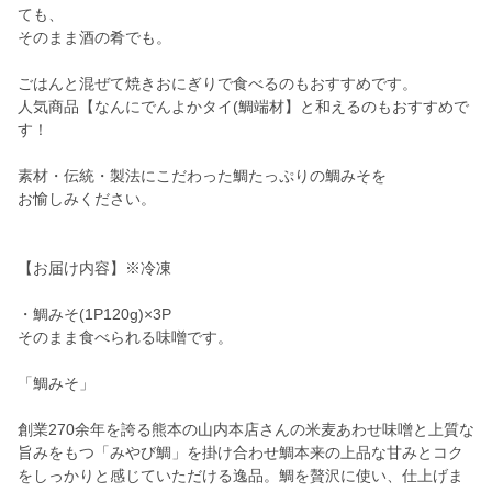
ても、
そのまま酒の肴でも。
ごはんと混ぜて焼きおにぎりで食べるのもおすすめです。
人気商品【なんにでんよかタイ(鯛端材】と和えるのもおすすめで
す！
素材・伝統・製法にこだわった鯛たっぷりの鯛みそを
お愉しみください。
【お届け内容】※冷凍
・鯛みそ(1P120g)×3P
そのまま食べられる味噌です。
「鯛みそ」
創業270余年を誇る熊本の山内本店さんの米麦あわせ味噌と上質な
旨みをもつ「みやび鯛」を掛け合わせ鯛本来の上品な甘みとコク
をしっかりと感じていただける逸品。鯛を贅沢に使い、仕上げま