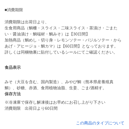
■消費期限
消費期限は出荷日より、
生食用商品（鯛柵・スライス・二味スライス・茶漬け・ごまた
い・醤油漬け・鯛端材・鯛みそ）は【30日間】
加熱商品（鯛めし・切り身・レモンソテー・バジルソテー・から
あげ・アヒージョ・鯛カマ）は【60日間】となっております。
詳しくは同梱物裏に貼付しているシールにてご確認ください。
食品表示
みそ（大豆を含む、国内製造）、みやび鯛（熊本県産養殖真
鯛）、砂糖、赤酒、食用植物油脂、生姜、ごま/酒精す。
保存方法
※冷凍庫で保存し解凍後はお早めにお召し上がり下さい
消費期限 出荷日より60日間
この商品のタイプについて