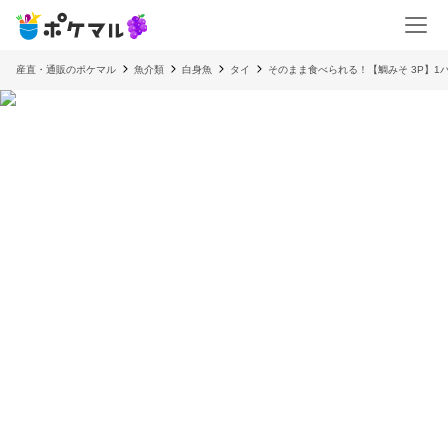
産直・通販のポケマル
魚介類
白身魚
タイ
そのまま食べられる！【鯛みそ 3P】1パ