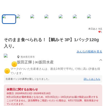
本日あと 9点
1
そのまま食べられる！【鯛みそ 3P】1パック120g
入り。
みんなの投稿を見る
熊本県天草市
坂田正輝 | ㈱坂田水産
マークのついた生産者さんは、過去1年間で平均して特に高い評価を得
ています。
生産者バッジの基準が新しくなりました。
詳しくはこちら
休業日に関するお知らせ
休業日: 2026年8月13日~2026年8月16日
8月12日(水)が最終発送となるため、8月15日(土)～19日(火)のお届け指定はお受けする
ことができません。該当期間をご指定いただいた場合は、8月17日以降、順次発送させ
ていただきます。