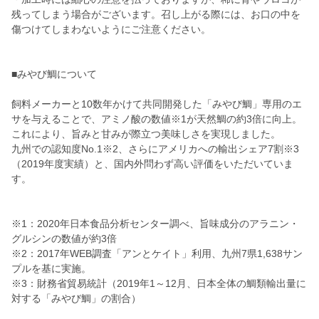
残ってしまう場合がございます。召し上がる際には、お口の中を
傷つけてしまわないようにご注意ください。
■みやび鯛について
飼料メーカーと10数年かけて共同開発した「みやび鯛」専用のエ
サを与えることで、アミノ酸の数値※1が天然鯛の約3倍に向上。
これにより、旨みと甘みが際立つ美味しさを実現しました。
九州での認知度No.1※2、さらにアメリカへの輸出シェア7割※3
（2019年度実績）と、国内外問わず高い評価をいただいていま
す。
※1：2020年日本食品分析センター調べ、旨味成分のアラニン・
グルシンの数値が約3倍
※2：2017年WEB調査「アンとケイト」利用、九州7県1,638サン
プルを基に実施。
※3：財務省貿易統計（2019年1～12月、日本全体の鯛類輸出量に
対する「みやび鯛」の割合）