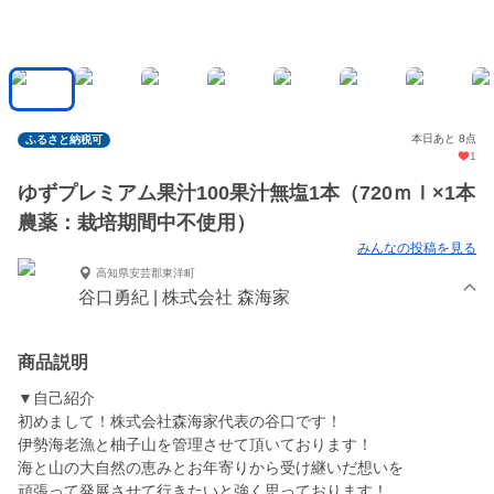
本日あと 8点
ふるさと納税可
1
ゆずプレミアム果汁100果汁無塩1本（720ｍｌ×1本
農薬：栽培期間中不使用）
みんなの投稿を見る
高知県安芸郡東洋町
谷口勇紀 | 株式会社 森海家
商品説明
▼自己紹介
初めまして！株式会社森海家代表の谷口です！
伊勢海老漁と柚子山を管理させて頂いております！
海と山の大自然の恵みとお年寄りから受け継いだ想いを
頑張って発展させて行きたいと強く思っております！