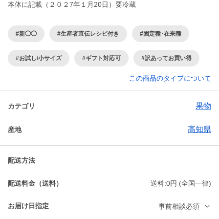
本体に記載（２０２7年１月20日）要冷蔵
#新◯◯
#生産者直伝レシピ付き
#固定種･在来種
#お試し/小サイズ
#ギフト対応可
#訳あってお買い得
この商品のタイプについて
果物
カテゴリ
高知県
産地
配送方法
配送料金（送料）
送料:0円 (全国一律)
お届け日指定
事前相談必須