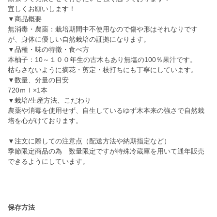
宜しくお願いします！
▼商品概要
無消毒・農薬：栽培期間中不使用なので傷や形はそれなりです
が、身体に優しい自然栽培の証拠になります。
▼品種・味の特徴・食べ方
本柚子：10～１００年生の古木もあり無塩の100％果汁です。
枯らさないように摘花・剪定・枝打ちにも丁寧にしています。
▼数量、分量の目安
720ｍｌ×1本
▼栽培/生産方法、こだわり
農薬や消毒を使用せず、自生しているゆず木本来の強さで自然栽
培を心がけております。
▼注文に際しての注意点（配送方法や納期指定など）
季節限定商品の為 数量限定ですが特殊冷蔵庫を用いて通年販売
できるようにしています。
保存方法