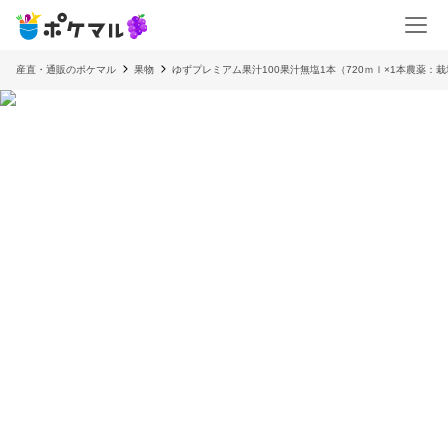
産直・通販のポケマル
果物
ゆずプレミアム果汁100果汁無塩1本（720ｍｌ×1本農薬：