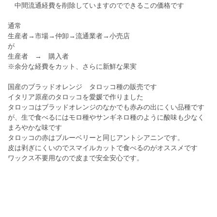
中間流通経費を削除していますのでできるこの価格です
通常
生産者→市場→仲卸→流通業者→小売店
が
生産者 → 購入者
※余分な経費をカット、さらに新鮮な果実
国産のブラッドオレンジ タロッコ種の販売です
イタリア原産のタロッコを愛媛で作りました
タロッコはブラッドオレンジのなかでも赤みの出にくい品種です
が、生で食べるにはモロ種やサンギネロ種のように酸味も少なく
まろやかな味です
タロッコの赤はブルーベリーと同じアントシアニンです。
皮は剥ぎにくいのでスマイルカットで食べるのがオススメです
ワックス不要用なので皮まで安全安心です。