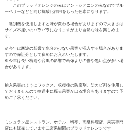
このブラッドオレンジの赤はアントシアニンの赤なのでブル
ーベリーなどと同じ抗酸化作用をもった色素になります。
選別機を使用しますと味が変わる場合がありますので大きさは
サイズ不揃いのバラバラになりますがより自然な味を楽しめま
す。
※今年は寒波の影響で水分の少ない果実が混入する場合がありま
すので保証分として多めにお入れいたします。
※今年は長い梅雨や台風の影響で画像よりの傷や黒い点が多い場
合があります。
輸入果実のようにワックス、収穫後の防腐剤、防カビ剤を使用し
ておりませんので輸送中に腐る果実が出る場合もありますので予
めご了承ください。
ミシュラン星レストラン、ホテル、料亭、高級料理店、果実専門
店にも販売しています二宮果樹園のブラッドオレンジです