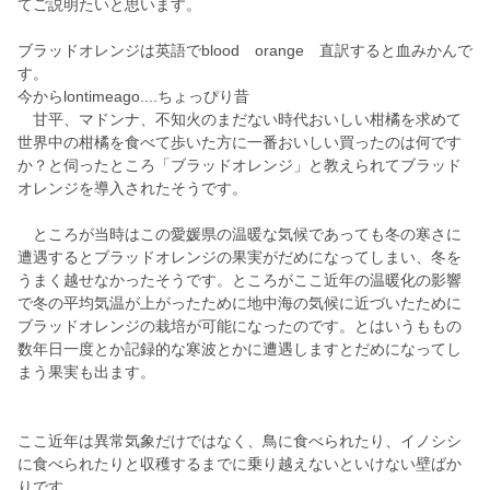
てご説明たいと思います。
ブラッドオレンジは英語でblood orange 直訳すると血みかんで
す。
今からlontimeago....ちょっぴり昔
甘平、マドンナ、不知火のまだない時代おいしい柑橘を求めて
世界中の柑橘を食べて歩いた方に一番おいしい買ったのは何です
か？と伺ったところ「ブラッドオレンジ」と教えられてブラッド
オレンジを導入されたそうです。
ところが当時はこの愛媛県の温暖な気候であっても冬の寒さに
遭遇するとブラッドオレンジの果実がだめになってしまい、冬を
うまく越せなかったそうです。ところがここ近年の温暖化の影響
で冬の平均気温が上がったために地中海の気候に近づいたために
ブラッドオレンジの栽培が可能になったのです。とはいうももの
数年日一度とか記録的な寒波とかに遭遇しますとだめになってし
まう果実も出ます。
ここ近年は異常気象だけではなく、鳥に食べられたり、イノシシ
に食べられたりと収穫するまでに乗り越えないといけない壁ばか
りです。