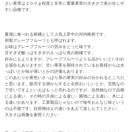
さい果実は２００ｇ程度と非常に重量果実の大きさで差が生じや
すい品種です。
夏場に食べれる柑橘として人気上昇中の河内晩柑です。
和製グレープフルーツとも呼ばれます。
お味はグレープフルーツの苦みをとった味です。
甘すぎず酸っぱすぎずのさっぱり系の柑橘です。
好みにもよりますが、グレープフルーツよりも品がいいといわれ
る場合もありますが、甘い果実を期待されているお客様からは水
っぽいとか味が薄いとかの評価もあります。
このあたりが黄色いさっぱり系の果実の好みの分かれるところだ
と思います。販売する側からすると全部おいしいとか、完熟なの
で甘いですよといえばもっと売れるのですが、自然物なので品種
による違い、その時の天候による違い、園地による違い、木によ
る違いがあります。工業製品じゃないので毎年おんなじ味という
のは不能です。自然物ゆえの違いをあえて楽しんでください。
大きさは画像を参照ください