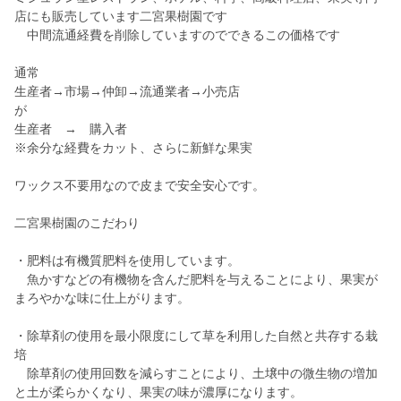
店にも販売しています二宮果樹園です
中間流通経費を削除していますのでできるこの価格です
通常
生産者→市場→仲卸→流通業者→小売店
が
生産者 → 購入者
※余分な経費をカット、さらに新鮮な果実
ワックス不要用なので皮まで安全安心です。
二宮果樹園のこだわり
・肥料は有機質肥料を使用しています。
魚かすなどの有機物を含んだ肥料を与えることにより、果実が
まろやかな味に仕上がります。
・除草剤の使用を最小限度にして草を利用した自然と共存する栽
培
除草剤の使用回数を減らすことにより、土壌中の微生物の増加
と土が柔らかくなり、果実の味が濃厚になります。