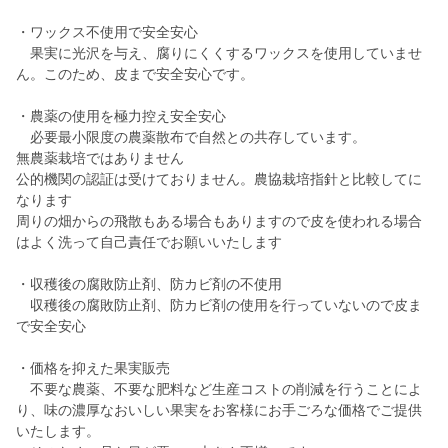
・ワックス不使用で安全安心
果実に光沢を与え、腐りにくくするワックスを使用していませ
ん。このため、皮まで安全安心です。
・農薬の使用を極力控え安全安心
必要最小限度の農薬散布で自然との共存しています。
無農薬栽培ではありません
公的機関の認証は受けておりません。農協栽培指針と比較してに
なります
周りの畑からの飛散もある場合もありますので皮を使われる場合
はよく洗って自己責任でお願いいたします
・収穫後の腐敗防止剤、防カビ剤の不使用
収穫後の腐敗防止剤、防カビ剤の使用を行っていないので皮ま
で安全安心
・価格を抑えた果実販売
不要な農薬、不要な肥料など生産コストの削減を行うことによ
り、味の濃厚なおいしい果実をお客様にお手ごろな価格でご提供
いたします。