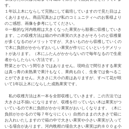
す。
１年以上木にならして完熟にして栽培していますので見た目はよ
くありません。商品写真および私のコミュニティへのお客様より
のご感想、画像を参考にしてください。
※一般的な河内晩柑は大きくなった果実から順番に収穫していき
ます。この収穫方法は箱の中の果実の大きさがそろうのと収穫量
が多くなるのがメリットですが、大きいものから収穫していくの
で木に負担がかからずおいしい果実が作りにくいというデメリッ
トがあります。（木にふたんがかからないので毎年なるので生産
者からしたらいい方法です。）
野菜とかでいう間引きではありません。現時点で間引きする果実
は真っ青の未熟果で果汁もなく、果肉も白く、生食では食べるこ
とができません。大きさに大小の差はありますが、すべて花が咲
いて1年以上木にならした成熟果実です。
私の収穫方法は木一本を全部収穫していきます。この方法では
大きさは不揃いになりますが、収穫を行っていない木は果実がつ
いているので木に負担がかかり果実がおいしくなります。（木に
負担がかかるので毎７年なりにくい）自然のままの大きさで箱に
お入れいたしますので箱の中で大きい果実や小さい果実が入って
いる場合があります。河内晩柑の場合大きい果実は約８００ｇ小