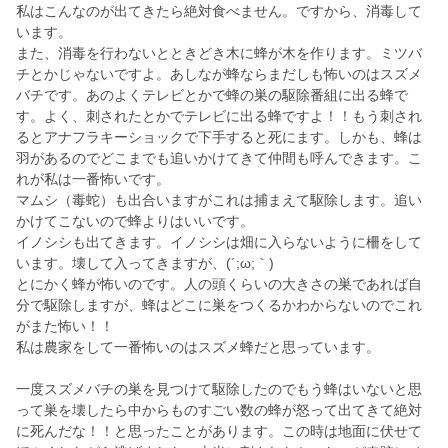
私はこんなのが出てきたら絶対食べません。ですから、消毒して
います。
また、消毒を行わないとときどき木に蜂が木を作ります。ミツバ
チとかじゃないですよ。あしなが蜂ならまだしも怖いのはスズメ
バチです。あのよくテレビとかで蜂の巣の駆除番組に出る蜂で
す。よく、刺されたとかでテレビに出る蜂ですよ！！もう刺され
るとアナフラキーショックで下手すると死にます。しかも、蜂は
羽があるのでどこまでも追いかけてきて仲間も呼んできます。こ
れが私は一番怖いです。
マムシ（毒蛇）も出合いますがこれは捕まえて駆除します。追い
かけてこないので蜂よりはいいです。
イノシシも出てきます。イノシシは畑に入らないように柵をして
います。壊して入ってきますが、(´;ω;｀)
とにかく蜂が怖いのです。人の頭くらいの大きさの巣であれば自
分で駆除しますが、蜂はどこに巣をつくるかわからないのでこれ
がまた怖い！！
私は農家をして一番怖いのはスズメ蜂だと思っています。
一度スズメバチの巣を見つけて駆除したのでもう蜂はいないと思
って巣を壊したら中からものすごい数の蜂が怒って出てきて絶対
に死んだな！！と思ったことがあります。この時は地面に伏せて