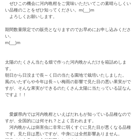
ぜひこの機会に河内晩柑をご賞味いただいてこの素晴らしくい
い品種のことをぜひ知ってください。m(__)m
よろしくお願いします。
期間数量限定での販売となりますのでお早めにお申し込みくださ
い。
m(__)m
太陽のたくさん当たる畑で作った河内晩かんだけを箱詰めしま
す。
朝日から日没まで長～く日の当たる園地で栽培いたしました。
風のいたずらや今年は長～い梅雨の影響で見た目の悪い果実がで
すが、そんな果実ができるのたくさん太陽に当たっている証なん
ですよ！！
愛媛県内では河内晩柑といえばだれもが知っている品種なので
すが、全国的には何それ？とよく言われます。
河内晩かんは病害虫に非常に弱くすぐに見た目が悪くなる品種
です。見た目は悪いですが、中身には全然影響ありません。