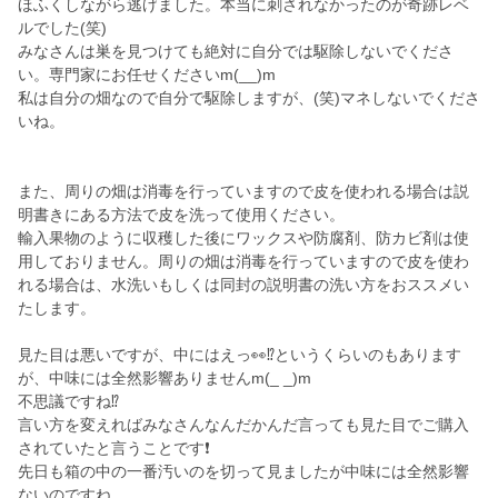
ほふくしながら逃げました。本当に刺されなかったのが奇跡レベ
ルでした(笑)
みなさんは巣を見つけても絶対に自分では駆除しないでくださ
い。専門家にお任せくださいm(__)m
私は自分の畑なので自分で駆除しますが、(笑)マネしないでくださ
いね。
また、周りの畑は消毒を行っていますので皮を使われる場合は説
明書きにある方法で皮を洗って使用ください。
輸入果物のように収穫した後にワックスや防腐剤、防カビ剤は使
用しておりません。周りの畑は消毒を行っていますので皮を使わ
れる場合は、水洗いもしくは同封の説明書の洗い方をおススメい
たします。
見た目は悪いですが、中にはえっ👀⁉️というくらいのもあります
が、中味には全然影響ありませんm(_ _)m
不思議ですね⁉️
言い方を変えればみなさんなんだかんだ言っても見た目でご購入
されていたと言うことです❗
先日も箱の中の一番汚いのを切って見ましたが中味には全然影響
ないのですね