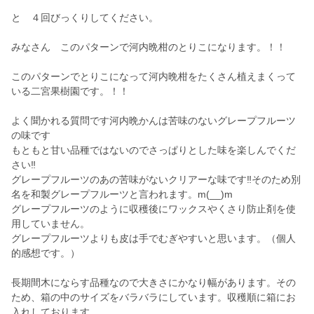
と ４回びっくりしてください。
みなさん このパターンで河内晩柑のとりこになります。！！
このパターンでとりこになって河内晩柑をたくさん植えまくって
いる二宮果樹園です。！！
よく聞かれる質問です河内晩かんは苦味のないグレープフルーツ
の味です
もともと甘い品種ではないのでさっぱりとした味を楽しんでくだ
さい‼️
グレープフルーツのあの苦味がないクリアーな味です‼️そのため別
名を和製グレープフルーツと言われます。m(__)m
グレープフルーツのように収穫後にワックスやくさり防止剤を使
用していません。
グレープフルーツよりも皮は手でむぎやすいと思います。（個人
的感想です。）
長期間木にならす品種なので大きさにかなり幅があります。その
ため、箱の中のサイズをバラバラにしています。収穫順に箱にお
入れしております。