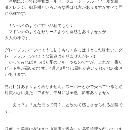
産地によっては宇和ゴールド、ジューシーフルーツ、夏文旦、
灘オレンジ、御荘柑といろいろな呼ばれ方がありますがすべて同
じ品種です。
カンペイのように甘い品種でもなく
マドンナのようなゼリーのような食感もありませんが、
大人の味です。
グレープフルーツのように甘くもなくさっぱりとした味わい、グ
レープフルーツのような苦みはありませんが(-_-;)
いってみればさっぱり系のフルーツなのですが、これが一番リ
ピート率が高いのです。4月と8月では風味が違いそれぞれの良さ
があります。
見た目はあまりよくありません。スーパーとかで売っていると絶
対買わない見た目ですが、中身には全然、影響ありません
「えっ？」「見た目って何？」と改めて感じさせられる品種で
す。
収穫した果実は発送まで冷蔵庫で保存して品質管理を行っていま