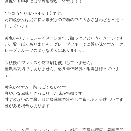
画像でも中身には全然影響なしですよ！！
1キロ当たり3から4玉目安です。
河内晩かんは縦に長い果実なので箱の中の大きさはわざと不揃い
にしています。
黄色いのでレモンをイメージされて酸っぱいというイメージです
が、酸っぱくありません。グレープフルーツに近い味ですが、グ
レープフルーツのような苦みはありません。
収穫後にワックスや防腐剤を使用していません。
無農薬栽培ではありません。必要最低限度の消毒は行っていま
す。
黄色いですが、酸っぱくないです
爽やかな風味とさっぱりした味が特徴です
甘すぎないので暑い日に冷蔵庫で冷やして食べると美味しいです
種がある場合もあります
ミシュラン星レストラン、ホテル、料亭、高級料理店、果実専門