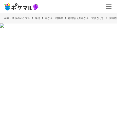
産直・通販のポケマル
果物
みかん・柑橘類
雑柑類（夏みかん・甘夏など）
河内晩