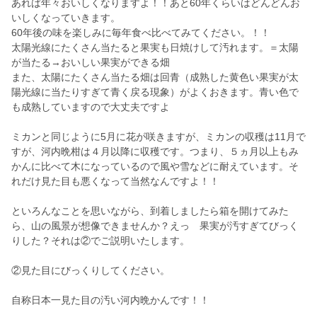
あれば年々おいしくなりますよ！！あと60年くらいはどんどんお
いしくなっていきます。
60年後の味を楽しみに毎年食べ比べてみてください。！！
太陽光線にたくさん当たると果実も日焼けして汚れます。＝太陽
が当たる→おいしい果実ができる畑
また、太陽にたくさん当たる畑は回青（成熟した黄色い果実が太
陽光線に当たりすぎて青く戻る現象）がよくおきます。青い色で
も成熟していますので大丈夫ですよ
ミカンと同じように5月に花が咲きますが、ミカンの収穫は11月で
すが、河内晩柑は４月以降に収穫です。つまり、５ヵ月以上もみ
かんに比べて木になっているので風や雪などに耐えています。そ
れだけ見た目も悪くなって当然なんですよ！！
といろんなことを思いながら、到着しましたら箱を開けてみた
ら、山の風景が想像できませんか？えっ 果実が汚すぎてびっく
りした？それは②でご説明いたします。
②見た目にびっくりしてください。
自称日本一見た目の汚い河内晩かんです！！