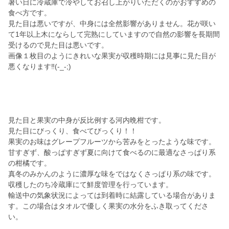
暑い日に冷蔵庫で冷やしてお召し上がりいただくのがおすすめの
食べ方です。
見た目は悪いですが、中身には全然影響がありません。花が咲い
て1年以上木にならして完熟にしていますので自然の影響を長期間
受けるので見た目は悪いです。
画像１枚目のようにきれいな果実が収穫時期には見事に見た目が
悪くなります‼️(-_-;)
見た目と果実の中身が反比例する河内晩柑です。
見た目にびっくり、食べてびっくり！！
果実のお味はグレープフルーツから苦みをとったような味です。
甘すぎず、酸っぱすぎず夏に向けて食べるのに最適なさっぱり系
の柑橘です。
真冬のみかんのように濃厚な味をではなくさっぱり系の味です。
収穫したのち冷蔵庫にて鮮度管理を行っています。
輸送中の気象状況によっては到着時に結露している場合がありま
す。この場合はタオルで優しく果実の水分をふき取ってくださ
い。