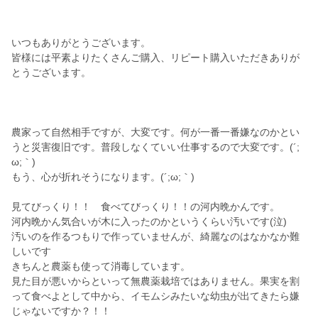
いつもありがとうございます。
皆様には平素よりたくさんご購入、リピート購入いただきありが
とうございます。
農家って自然相手ですが、大変です。何が一番一番嫌なのかとい
うと災害復旧です。普段しなくていい仕事するので大変です。(´;
ω;｀)
もう、心が折れそうになります。(´;ω;｀)
見てびっくり！！ 食べてびっくり！！の河内晩かんです。
河内晩かん気合いが木に入ったのかというくらい汚いです(泣)
汚いのを作るつもりで作っていませんが、綺麗なのはなかなか難
しいです
きちんと農薬も使って消毒しています。
見た目が悪いからといって無農薬栽培ではありません。果実を割
って食べよとして中から、イモムシみたいな幼虫が出てきたら嫌
じゃないですか？！！