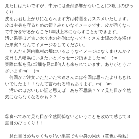
見た目は汚いですが、中身には全然影響がないことに3度目のびっ
くり
皮をお召し上がりになられます方は特選をおススメいたします。
皮は中身を守るための鎧？みたいなイメージです。皮が汚くなっ
て中身を守るからこそ1年以上木にならすことができます。
汚い果実ほど古い木？木の外側になってたくさん太陽の光を浴び
た果実？なんてイメージをしてください。
だんだん河内晩柑の畑にいるようなイメージになりませんか？
先日も八幡浜にいきたいとメッセージ頂きましたm(_ _)m
実際に私を見に⁉️畑を見に⁉️何人も来られています。ありがとうご
ざいますm(_ _)m
何回かご注文いただいた常連さんには今回は思ったよりもきれ
いでしたよ！！なんて言われる時もあります。m(__)m
汚いのはおいしい証と思えば あら不思議？？？見た目が全然
気にならなくなるかも？？
③食べてみて見た目が全然関係ないということを改めて感じて３
度目のびっくり！！
見た目はめちゃくちゃ汚い果実でも中身の果肉（黄色い粒粒）