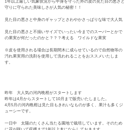
1年以上厳しい気象状況から中身を守った外の皮の見た目の悪さと
守りに守られた美味しさが人気の秘密！！
見た目の悪さと中身のギャップとさわやかさっぱりな味で大人気
見た目の悪さと不揃いサイズでいったい今までのスーパーとかで
の果実が何だったのかと？？？考える ワイルドな果実
※皮を使用される場合は長期間木に成らせているので自然物等の
汚れ果実用の洗剤を使用して洗われることをおススメいたしま
す。
昨年 大人気の河内晩柑がスタートします
昨年は4月からスタートして10月まで販売いたしました。
4月5月の河内晩柑は見た目もきれいなものが多く、果汁も多くジ
ューシーです。
一日中 太陽のたくさん当たる園地で栽培しています。そのため
に花が咲いて収穫まで1年以上木にならしておきます。