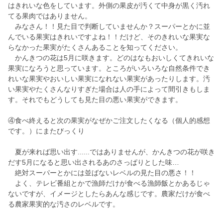
はきれいな色をしています。外側の果皮が汚くて中身が黒く汚れ
てる果肉ではありません。
みなさん！！見た目で判断していませんか？スーパーとかに並
んでいる果実はきれいですよね！！だけど、そのきれいな果実な
らなかった果実がたくさんあることを知ってください。
かんきつの花は5月に咲きます。どのはなもおいしくてきれいな
果実になろうと思っています。ところがいろいろな自然条件でき
れいな果実やおいしい果実になれない果実があったりします。汚
い果実やたくさんなりすぎた場合は人の手によって間引きもしま
す。それでもどうしても見た目の悪い果実ができます。
④食べ終えると次の果実がなぜかご注文したくなる（個人的感想
です。）にまたびっくり
夏が来れば思い出す......ではありませんが、かんきつの花が咲き
だす5月になると思い出されるあのさっぱりとした味…
絶対スーパーとかには並ばないレベルの見た目の悪さ！！
よく、テレビ番組とかで漁師だけが食べる漁師飯とかあるじゃ
ないですが、イメージとしたらあんな感じです。農家だけが食べ
る農家果実的な汚さのレベルです。