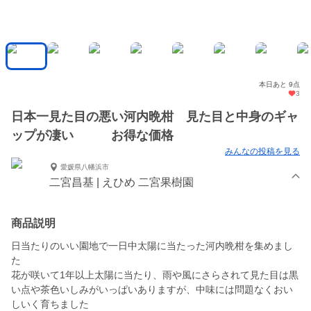
本日あと 9点
3
日本一見た目の悪い河内晩柑 見た目と中身のギャ
ップが凄い お得な価格
みんなの投稿を見る
愛媛県八幡浜市
二宮昌基 | えひめ 二宮果樹園
商品説明
日当たりのいい園地で一日中太陽に当たった河内晩柑を集めまし
た
花が咲いて1年以上太陽に当たり、雨や風にさらされて見た目は黒
い点や茶色いしみがいっぱいありますが、中味には問題なくおい
しいく育ちました