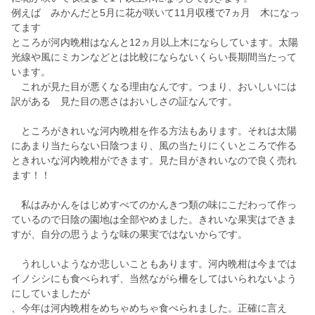
例えば みかんだと5月に花が咲いて11月収穫で7ヵ月 木になっ
てます
ところが河内晩柑はなんと12ヵ月以上木にならしています。太陽
光線や風にミカンなどとは比較にならないくらい長期間当たって
います。
これが見た目が悪くなる理由なんです。つまり、おいしいには
訳がある 見た目の悪さはおいしさの証なんです。
ところがきれいな河内晩柑を作る方法もあります。それは太陽
にあまり当たらない日陰つまり、風の当たりにくいところで作る
ときれいな河内晩柑ができます。見た目がきれいなので良く売れ
ます！！
私はみかんをはじめすべてのかんきつ類の味にこだわって作っ
ているので日陰の園地は全部やめました。きれいな果実はできま
すが、自分の思うような味の果実ではないからです。
うれしいようなか悲しいこともあります。河内晩柑は今までは
イノシシにも食べられず、当然ながら柵をしてはいられないよう
にしていましたが
、今年は河内晩柑をめちゃめちゃ食べられました。正確に言え