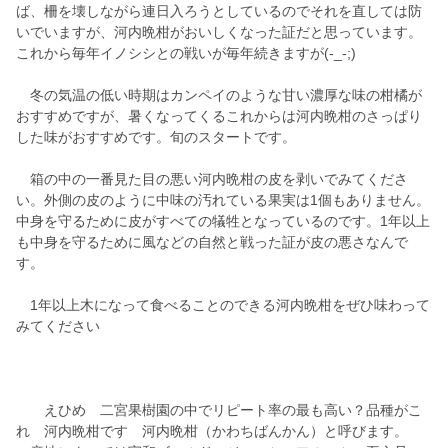
ば、柵を壊しながら連日入ろうとしているのでそれを直しては防
いでいますが、河内晩柑がおいしくなった証だと思っています。
これから毎年イノシシとの戦いが毎年続きますが(-_-;)
冬の気温の低い時期はカンペイのような甘い濃厚な味の柑橘が
おすすめですが、暑くなってくるこれからは河内晩柑のさっぱり
した味がおすすめです。旬のスタートです。
箱の中の一番見た目の悪い河内晩柑の皮を剥いでみてくださ
い。外側の皮のように中味の汚れている果実は1個もありません。
中身を守るために皮がすべての犠牲となっているのです。1年以上
も中身を守るために風などの自然と戦った証が皮の悪さなんで
す。
1年以上木になって食べることのできる河内晩柑をぜひ味わって
みてください
えひめ 二宮果樹園の中でリピート率の最も高い？品種がこ
れ 河内晩柑です 河内晩柑（かわちばんかん）と呼びます。