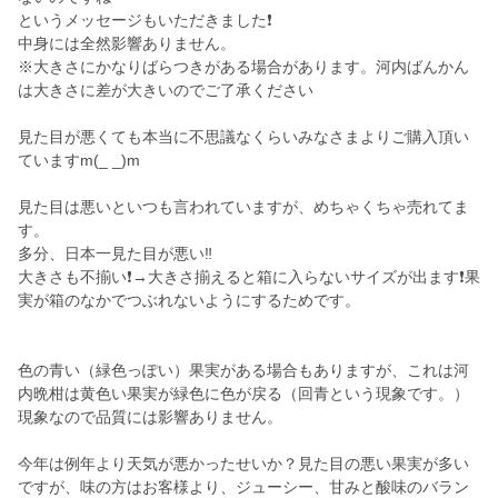
というメッセージもいただきました❗
中身には全然影響ありません。
※大きさにかなりばらつきがある場合があります。河内ばんかん
は大きさに差が大きいのでご了承ください
見た目が悪くても本当に不思議なくらいみなさまよりご購入頂い
ていますm(_ _)m
見た目は悪いといつも言われていますが、めちゃくちゃ売れてま
す。
多分、日本一見た目が悪い‼️
大きさも不揃い❗→大きさ揃えると箱に入らないサイズが出ます❗果
実が箱のなかでつぶれないようにするためです。
色の青い（緑色っぽい）果実がある場合もありますが、これは河
内晩柑は黄色い果実が緑色に色が戻る（回青という現象です。）
現象なので品質には影響ありません。
今年は例年より天気が悪かったせいか？見た目の悪い果実が多い
ですが、味の方はお客様より、ジューシー、甘みと酸味のバラン