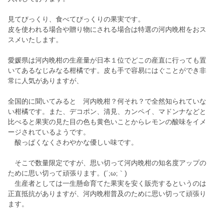
見てびっくり、食べてびっくりの果実です。
皮を使われる場合や贈り物にされる場合は特選の河内晩柑をおス
スメいたします。
愛媛県は河内晩柑の生産量が日本１位でどこの産直に行っても置
いてあるなじみなる柑橘です。皮も手で容易にはぐことができ非
常に人気がありますが、
全国的に聞いてみると 河内晩柑？何それ？で全然知られていな
い柑橘です。また、デコポン、清見、カンペイ、マドンナなどと
比べると果実の見た目の色も黄色いことからレモンの酸味をイメ
ージされているようです。
酸っぱくなくさわやかな優しい味です。
そこで数量限定ですが、思い切って河内晩柑の知名度アップの
ために思い切って頑張ります。(´;ω;｀)
生産者としては一生懸命育てた果実を安く販売するというのは
正直抵抗がありますが、河内晩柑普及のために思い切って頑張り
ます。