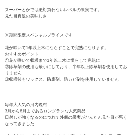
スーパーとかでは絶対買わないレベルの果実です。
見た目真逆の美味しさ
※期間限定スペシャルプライスです
花が咲いて1年以上木にならすことで完熟になります。
おすすめポイント
①花が咲いて収穫まで1年以上木に慣らして完熟に
②除草剤の使用も最小にしており、半年以上除草剤を使用してお
りません
③収穫後もワックス、防腐剤、防カビ剤を使用していません
毎年大人気の河内晩柑
3月から8月まであるロングランな人気商品
日射しが強くなるのにつれて外側の果実がだんだん見た目が悪く
なってきました