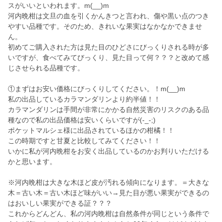
スがいいといわれます。m(__)m
河内晩柑は文旦の血を引くかんきつと言われ、傷や黒い点のつき
やすい品種です。そのため、きれいな果実はなかなかできませ
ん。
初めてご購入された方は見た目のひどさにびっくりされる時が多
いですが、食べてみてびっくり、見た目って何？？？と改めて感
じさせられる品種です。
①まずはお安い価格にびっくりしてください。！m(__)m
私の出品しているカラマンダリンより約半値！！
カラマンダリンは手間が非常にかかる自然災害のリスクのある品
種なので私の出品価格は安いくらいですが(-_-;)
ポケットマルシェ様に出品されているほかの柑橘！！
この時期ですと甘夏と比較してみてください！！
いかに私が河内晩柑をお安く出品しているのかお判りいただける
かと思います。
※河内晩柑は大きな木ほど皮が汚れる傾向になります。＝大きな
木＝古い木＝古い木ほど味がいい→見た目が悪い果実ができるの
はおいしい果実ができる証？？？
これからどんどん、私の河内晩柑は自然条件が同じという条件で