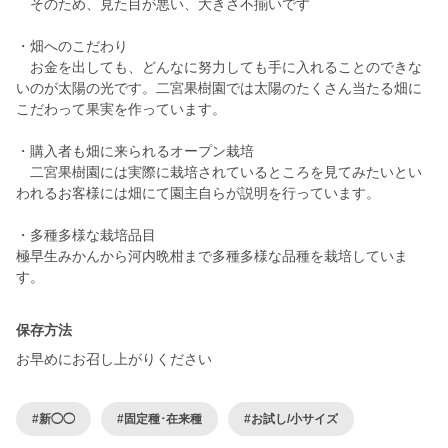
そのため、見た目が悪い、大きさ不揃いです
・畑へのこだわり
お金を出しても、どんなに努力しても手に入れることのできな
いのが太陽の光です。二宮果樹園では太陽のたくさん当たる畑に
こだわって果実を作っています。
・購入者も畑に来られるオープン栽培
二宮果樹園には実際に栽培されているところを見てみたいとい
われるお客様には畑にて園主自らが説明を行っています。
・多種多様な栽培品目
極早生みかんから河内晩柑まで多種多様な品種を栽培していま
保存方法
お早めにお召し上がりください
#新◯◯
#固定種･在来種
#お試し/小サイズ