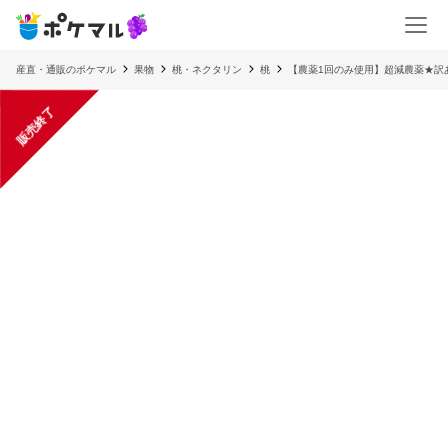
産直・通販のポケマル
果物
桃・ネクタリン
桃
【農薬1回のみ使用】超減農薬★訳
販売終了