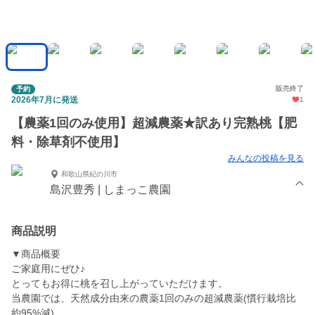
販売終了
予約
2026年7月に発送
1
【農薬1回のみ使用】超減農薬★訳あり完熟桃【肥
料・除草剤不使用】
みんなの投稿を見る
和歌山県紀の川市
島沢豊秀 | しまっこ農園
商品説明
▼商品概要
ご家庭用にぜひ♪
とってもお得に桃を召し上がっていただけます。
当農園では、天然成分由来の農薬1回のみの超減農薬(慣行栽培比
約95%減)。