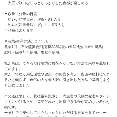
大玉で淡白な甘みとしっかりした食感が楽しめる
▼数量、分量の目安
・約2kg(箱重量込) 約5～8玉入り
・約4kg(箱重量込) 約11～15玉入り
※品種によります
▼栽培/生産方法、こだわり
農薬1回…石灰硫黄合剤(有機JAS認証の天然成分由来の農薬)
肥料・除草剤不使用。堆肥不使用。
私たちは、できるだけ環境に負荷をかけない方法で果物を栽培し
ています。
木だけでなく周辺環境や健康への影響を考え、農薬や肥料にでき
るだけ頼らず、自然の力を最大限に引き出した方法で栽培しよう
と決意しました。
その道は険しく、収穫量も減少し、病虫害や天候の被害をダイレ
クトに受けるため、毎年どれだけ出荷できるかが読めない希少な
桃です。
ーそれでも安心してお召し上がりいただける果物を育てたいー