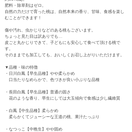
肥料・除草剤はゼロ。
自然の力だけで育った桃は、自然本来の香り、甘味、食感を楽し
むことができます！
傷や汚れ、虫かじりなどのある桃もございます。
ちょっと見た目は訳ありでも…
皮ごと丸かじりできて、子どもにも安心して食べて頂ける桃で
す。
そのままでも加工しても、おいしくお召し上がりいただけます。
▼品種・味の特徴
・日川白鳳【早生品種】やや柔らかめ
口当たりなめらかで、色づきが良い小ぶりな品種
・長田白鳳【早生品種】普通の固さ
花のような香り、早生にしては大玉傾向で食感は少し繊維質
・白鳳【中生品種】柔らかめ
柔らかくてジューシーな王道の桃、果汁たっぷり
・なつっこ【中晩生】やや固め