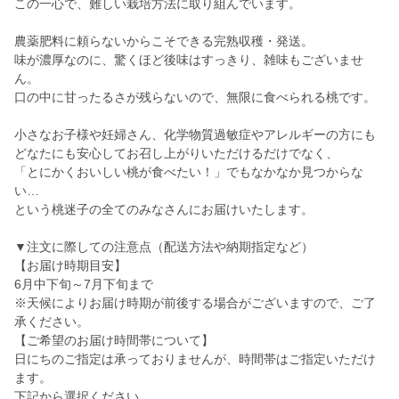
この一心で、難しい栽培方法に取り組んでいます。
農薬肥料に頼らないからこそできる完熟収穫・発送。
味が濃厚なのに、驚くほど後味はすっきり、雑味もございませ
ん。
口の中に甘ったるさが残らないので、無限に食べられる桃です。
小さなお子様や妊婦さん、化学物質過敏症やアレルギーの方にも
どなたにも安心してお召し上がりいただけるだけでなく、
「とにかくおいしい桃が食べたい！」でもなかなか見つからな
い…
という桃迷子の全てのみなさんにお届けいたします。
▼注文に際しての注意点（配送方法や納期指定など）
【お届け時期目安】
6月中下旬～7月下旬まで
※天候によりお届け時期が前後する場合がございますので、ご了
承ください。
【ご希望のお届け時間帯について】
日にちのご指定は承っておりませんが、時間帯はご指定いただけ
ます。
下記から選択ください。