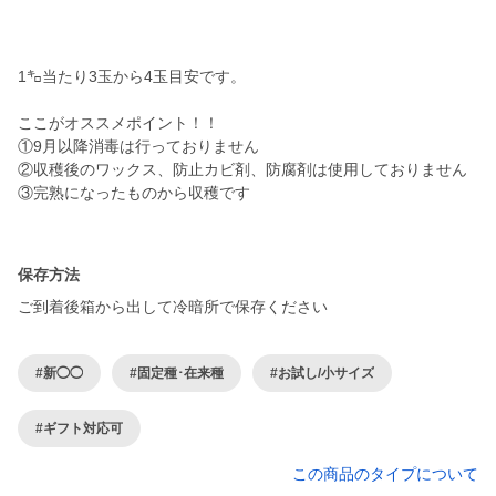
1㌔当たり3玉から4玉目安です。
ここがオススメポイント！！
①9月以降消毒は行っておりません
②収穫後のワックス、防止カビ剤、防腐剤は使用しておりません
③完熟になったものから収穫です
保存方法
ご到着後箱から出して冷暗所で保存ください
#新◯◯
#固定種･在来種
#お試し/小サイズ
#ギフト対応可
この商品のタイプについて