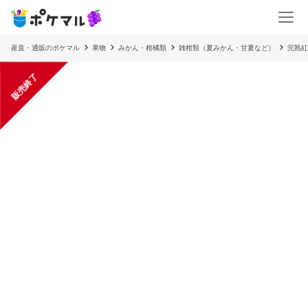
産直・通販のポケマル
果物
みかん・柑橘類
雑柑類（夏みかん・甘夏など）
完熟
販売終了