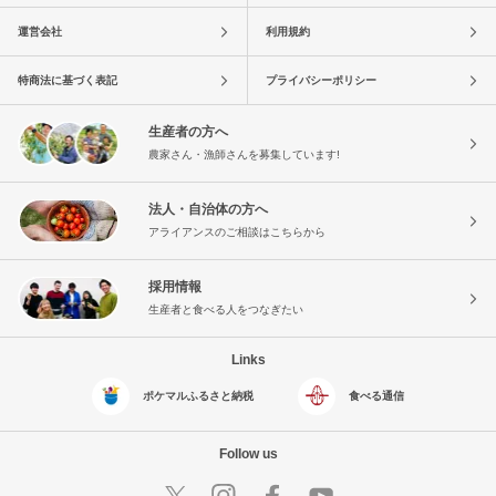
運営会社
利用規約
特商法に基づく表記
プライバシーポリシー
生産者の方へ
農家さん・漁師さんを募集しています!
法人・自治体の方へ
アライアンスのご相談はこちらから
採用情報
生産者と食べる人をつなぎたい
Links
ポケマルふるさと納税
食べる通信
Follow us