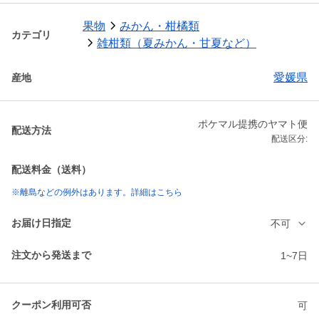
果物
みかん・柑橘類
カテゴリ
雑柑類（夏みかん・甘夏など）
愛媛県
産地
ポケマル提携のヤマト便
配送方法
配送区分:
配送料金（送料）
※離島などの例外はあります。詳細はこちら
お届け日指定
不可
注文から発送まで
1~7日
クーポン利用可否
可