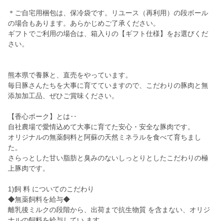
＊ご自宅用梱包は、保冷袋です。リユース（再利用）の段ボール
の場合もあります。あらかじめご了承ください。
ギフトでご利用の場合は、箱入りの【ギフト仕様】をお選びくだ
さい。
熊本県で養豚と、直売をやっています。
毎日豚さんたちを大事に育てていますので、こだわりの豚肉と無
添加加工品、ぜひご賞味ください。
【香心ポーク】とは‥
自社農場で愛情込めて大事に育てた安心・安全な豚肉です。
オリジナルの無薬飼料と阿蘇の天然ミネラルを食べて育ちまし
た。
さらっとした甘い脂肪と臭みのないしっとりとしたこだわりの極
上豚肉です。
1)飼 料 についてのこだわり
◆無薬飼料を給与◆
離乳後ミルクの段階から、出荷まで抗生物質 を含まない、オリジ
ナルの飼料を給与してい ます。