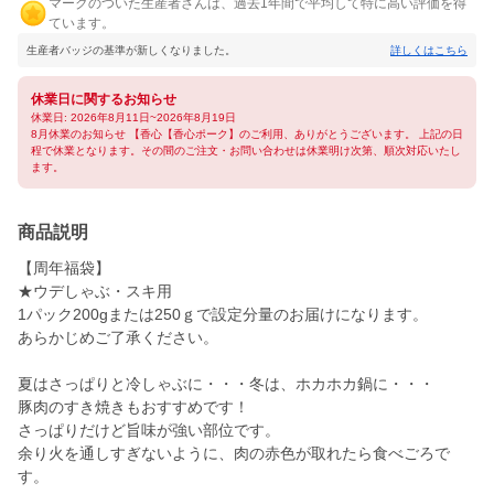
マークのついた生産者さんは、過去1年間で平均して特に高い評価を得
ています。
生産者バッジの基準が新しくなりました。
詳しくはこちら
休業日に関するお知らせ
休業日: 2026年8月11日~2026年8月19日
8月休業のお知らせ 【香心【香心ポーク】のご利用、ありがとうございます。 上記の日
程で休業となります。その間のご注文・お問い合わせは休業明け次第、順次対応いたし
ます。
商品説明
【周年福袋】
★ウデしゃぶ・スキ用
1パック200gまたは250ｇで設定分量のお届けになります。
あらかじめご了承ください。
夏はさっぱりと冷しゃぶに・・・冬は、ホカホカ鍋に・・・
豚肉のすき焼きもおすすめです！
さっぱりだけど旨味が強い部位です。
余り火を通しすぎないように、肉の赤色が取れたら食べごろで
す。