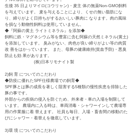
生後 35 日よりマイロ(コウリャン)・麦主 体の無薬Non-GMO飼料
を与えています。 麦を与えることにより、くせの無い脂肪にな
り、締りがよく日持ちがするおいしい豚肉に なります。肉の風味
を損なう動物性飼料は使用していません。
◆『阿蘇の黄土 ライトミネラル』を添加◆
飼料に鉄・マグネシウム等を豊富に含む阿蘇の天然ミネラル(黄土)
を添加しています。 臭みがない、肉色が良い締りがよい等の肉質
改 善をはかっています。 また、母豚の健康維持(貧血予防)・悪臭
防止も効 果があります。
(株)日本リモナイト製
2)飼 育 についてのこだわり
◆防疫に優れたSPF仕様農場での飼育◆
SPF豚とは豚の成長を著しく阻害する5種類の慢性疾患を排除した
豚の事です。
外部からの疾病の侵入を防ぐため、外来者・車の入場を制限して
います。 農場内に入る時は、車両消毒・シャワーインして農場専
用の作業服に着 替えます。 社員も毎日、入場・畜舎間の移動のた
びにシャワー・着替えを徹底しています。
3)環 境 についてのこだわり