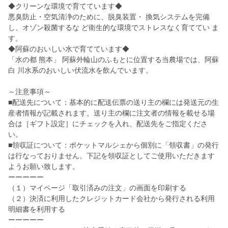
◆クリーンな環境で育てています◆
悪臭防止・空気清浄のために、脱臭装置・ 換気システムを完備
し、オゾン殺菌するな ど衛生的な環境でストレスなく育ててい ま
す。
◆阿蘇のおいしい水で育てています◆
「水の都 熊本」 阿蘇外輪山のふもとに位置する当農場では、阿蘇
白 川水系のおいしい伏流水を飲んでいます。
～注意事項～
■配送先について：基本的に配送伝票の送り主の欄には発送元の生
産者情報が記載されます。送り主の欄に注文者の情報を載せる場
合は［ギフト設定］にチェックを入れ、配送先をご指定くださ
い。
■領収証について：ポケットマルシェから個別に「領収書」の発行
は行なっておりません。下記を領収証としてご使用いただきます
ようお願い致します。
ーーーーー
（１）マイページ「取引済みの注文」の画面を印刷する
（２）決済に利用したクレジットカード会社から発行される利用
明細書を利用する
ーーーーー