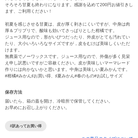
そろそろ甘夏も終わりになります。感謝を込めて200円お値引きし
ます、ご利用ください！
初夏を感じさせる甘夏は、皮が厚く剥きにくいですが、中身は肉
厚＆プリプリで、酸味も効いてさっぱりとした柑橘です。
ジュース用なので，形がいびつだったり、外皮がとても汚れてい
たり、大小いろいろなサイズですが，皮をむけば美味しくいただ
けます。
無農薬でノーワックスです。ジュース用なので、外傷が多く見栄
え申し訳悪いですがご容赦ください。皮が美味しいマーマレード
作りには向かないかと思います。中身は美味しい夏みかんです。
#柑橘#みかん♯お買い得、♯夏みかん#春のもの#お試しサイズ
保存方法
届いたら、箱の蓋を開け、冷暗所で保管してください。
お早めにお召し上がりください。
#訳あってお買い得