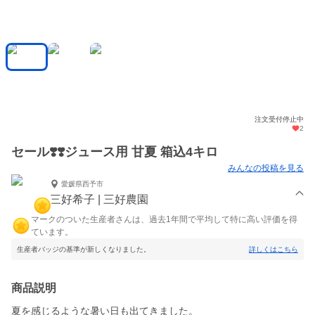
注文受付停止中
2
セール❣️❣️ジュース用 甘夏 箱込4キロ
みんなの投稿を見る
愛媛県西予市
三好希子 | 三好農園
マークのついた生産者さんは、過去1年間で平均して特に高い評価を得
ています。
生産者バッジの基準が新しくなりました。
詳しくはこちら
商品説明
夏を感じるような暑い日も出てきました。