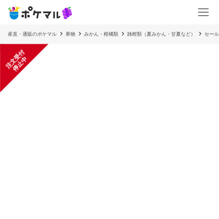
産直・通販のポケマル
果物
みかん・柑橘類
雑柑類（夏みかん・甘夏など）
セール
注
文
受
付
停
止
中